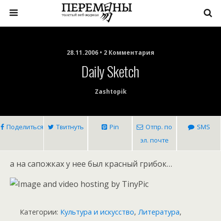
28.11.2006 • 2 Комментария
Daily Sketch
Zashtopik
Поделиться
Твитнуть
Pin
Отпр. по
SMS
эл. почте
а на сапожках у нее был красный грибок…
Категории:
Культура и искусство
,
Литература
,