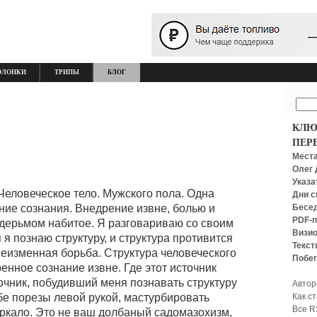
ОЛОНКИ
ТРИПЫ
БЛОГ
КЛЮ
ПЕР
Места
Олег 
Указа
Человеческое тело. Мужского пола. Одна
Дни с
Бесед
рение сознания. Внедрение извне, болью и
PDF-п
дерьмом набитое. Я разговариваю со своим
Визио
 я познаю структуру, и структура противится
Текст
 неизменная борьба. Структура человеческого
Побег
енное сознание извне. Где этот источник
чник, побудивший меня познавать структуру
Автор
Как с
бе порезы левой рукой, мастурбировать
Все R
еркало. Это не ваш долбаный садомазохизм,