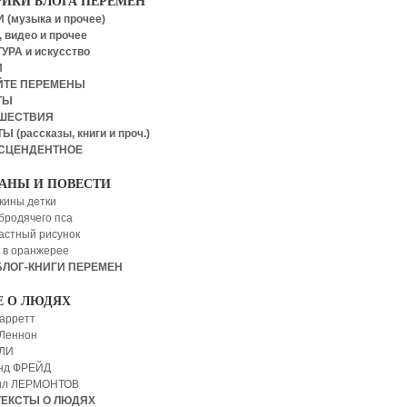
РИКИ БЛОГА ПЕРЕМЕН
 (музыка и прочее)
 видео и прочее
УРА и искусство
И
ЙТЕ ПЕРЕМЕНЫ
ТЫ
ШЕСТВИЯ
Ы (рассказы, книги и проч.)
СЦЕНДЕНТНОЕ
АНЫ И ПОВЕСТИ
кины детки
бродячего пса
астный рисунок
 в оранжерее
БЛОГ-КНИГИ ПЕРЕМЕН
Е О ЛЮДЯХ
арретт
Леннон
 ЛИ
нд ФРЕЙД
ил ЛЕРМОНТОВ
ТЕКСТЫ О ЛЮДЯХ