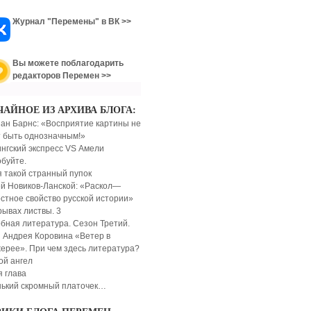
Журнал "Перемены" в ВК >>
Вы можете поблагодарить
редакторов Перемен >>
ЧАЙНОЕ ИЗ АРХИВА БЛОГА:
ан Барнс: «Восприятие картины не
 быть однозначным!»
ингский экспресс VS Амели
буйте.
я такой странный пупок
й Новиков-Ланской: «Раскол—
стное свойство русской истории»
рывах листвы. 3
бная литература. Сезон Третий.
 Андрея Коровина «Ветер в
ерее». При чем здесь литература?
ой ангел
я глава
ький скромный платочек…