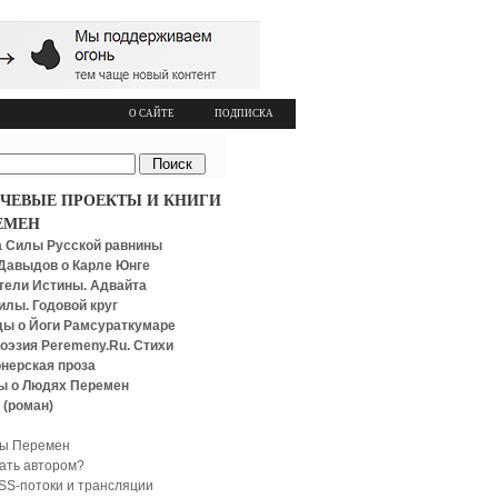
О САЙТЕ
ПОДПИСКА
ЧЕВЫЕ ПРОЕКТЫ И КНИГИ
ЕМЕН
 Силы Русской равнины
Давыдов о Карле Юнге
тели Истины. Адвайта
илы. Годовой круг
ы о Йоги Рамсураткумаре
оэзия Peremeny.Ru. Стихи
нерская проза
ы о Людях Перемен
 (роман)
ы Перемен
тать автором?
SS-потоки и трансляции