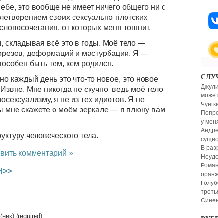
бе, это вообще не имеет ничего общего ни с
влетворением своих сексуально-плотских
словосочетания, от которых меня тошнит.
м, складывая всё это в годы. Моё тело —
орезов, деформаций и мастурбации. Я —
пособен быть тем, кем родился.
СЛУ
но каждый день это что-то новое, это новое
Джули
 Извне. Мне никогда не скучно, ведь моё тело
может
мосексуализму, я не из тех идиотов. Я не
Чунгк
ы мне скажете о моём зеркале — я плюну вам
Попро
у мен
Андре
уктуру человеческого тела.
сущно
В раз
вить комментарий »
Неудо
Роман
Н>>
оранж
Голуб
треть
Синен
(ник) (required)