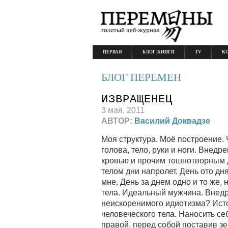
ПЕРВАЯ
БЛОГ-КНИГИ
TV
К
БЛОГ ПЕРЕМЕН
ИЗВРАЩЕНЕЦ
3 мая, 2011
АВТОР:
Василий Доквадзе
Моя структура. Моё построение. 
голова, тело, руки и ноги. Внед
кровью и прочим тошнотворным 
телом дни напролет. День ото дня
мне. День за днем одно и то же,
тела. Идеальный мужчина. Внедр
неискоренимого идиотизма? Исто
человеческого тела. Наносить се
правой, перед собой поставив з