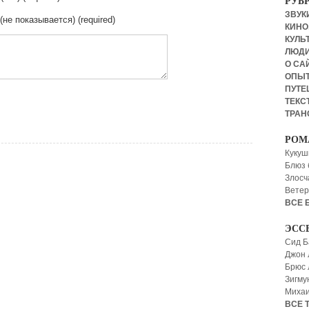
РУБ
ЗВУКИ
 (не показывается) (required)
КИНО,
КУЛЬТ
ЛЮД
О СА
ОПЫ
ПУТЕ
ТЕКСТ
ТРАН
РОМ
Кукуш
Блюз 
Злосч
Ветер
ВСЕ 
ЭСС
Сид Б
Джон 
Брюс
Зигму
Миха
ВСЕ 