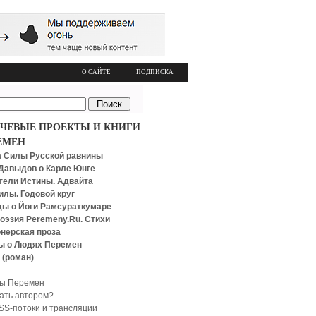
О САЙТЕ
ПОДПИСКА
ЧЕВЫЕ ПРОЕКТЫ И КНИГИ
ЕМЕН
 Силы Русской равнины
Давыдов о Карле Юнге
тели Истины. Адвайта
илы. Годовой круг
ы о Йоги Рамсураткумаре
оэзия Peremeny.Ru. Стихи
нерская проза
ы о Людях Перемен
 (роман)
ы Перемен
тать автором?
SS-потоки и трансляции