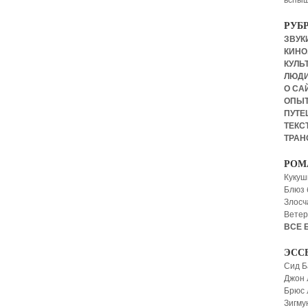
вспыш
РУБ
ЗВУКИ
КИНО,
КУЛЬТ
ЛЮД
О СА
ОПЫ
ПУТЕ
ТЕКСТ
ТРАН
РОМ
Кукуш
Блюз 
Злосч
Ветер
ВСЕ 
ЭСС
Сид Б
Джон 
Брюс
Зигму