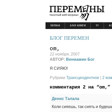
ПЕРВАЯ
БЛОГ-КНИГИ
TV
К
БЛОГ ПЕРЕМЕН
om,
22 ноября, 2007
АВТОР:
Вениамин Бог
Я СИЯЮ!
Рубрики
Трансцендентное
|
2 ко
комментария 2 на “om,”
Денис Талала
Коли сияешь, так сиять и будешь