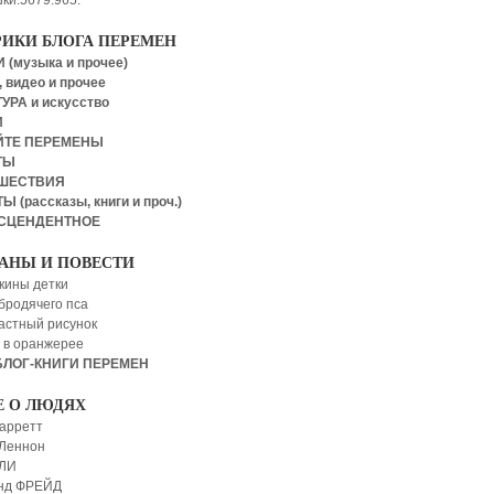
ки.5679.965.
РИКИ БЛОГА ПЕРЕМЕН
 (музыка и прочее)
 видео и прочее
УРА и искусство
И
ЙТЕ ПЕРЕМЕНЫ
ТЫ
ШЕСТВИЯ
Ы (рассказы, книги и проч.)
СЦЕНДЕНТНОЕ
АНЫ И ПОВЕСТИ
кины детки
бродячего пса
астный рисунок
 в оранжерее
БЛОГ-КНИГИ ПЕРЕМЕН
Е О ЛЮДЯХ
арретт
Леннон
 ЛИ
нд ФРЕЙД