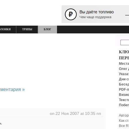
ОЛОНКИ
ТРИПЫ
БЛОГ
КЛЮ
ПЕР
Места
Олег 
Указа
Дни с
Бесед
мментария »
PDF-п
Визио
Текст
Побег
on 22 Ноя 2007 at 10:35 пп
Автор
Как с
.
Все R