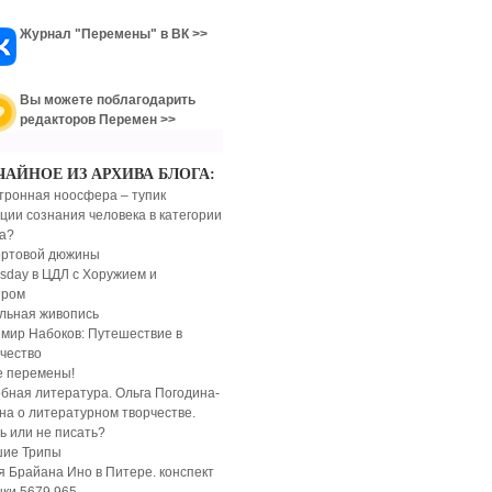
Журнал "Перемены" в ВК >>
Вы можете поблагодарить
редакторов Перемен >>
ЧАЙНОЕ ИЗ АРХИВА БЛОГА:
тронная ноосфера – тупик
ции сознания человека в категории
а?
ертовой дюжины
sday в ЦДЛ с Хоружием и
ером
льная живопись
мир Набоков: Путешествие в
чество
 перемены!
бная литература. Ольга Погодина-
на о литературном творчестве.
ь или не писать?
ие Трипы
я Брайана Ино в Питере. конспект