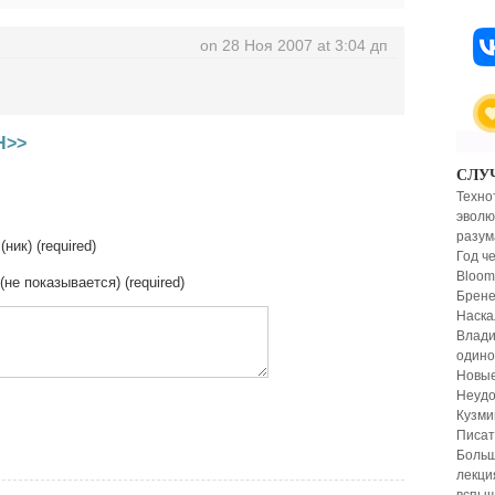
on 28 Ноя 2007 at 3:04 дп
Н>>
СЛУ
Техно
эволю
разум
(ник) (required)
Год ч
Bloom
 (не показывается) (required)
Брен
Наска
Влади
одино
Новые
Неудо
Кузми
Писат
Больш
лекци