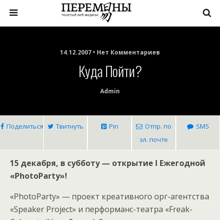
14.12.2007 • Нет Комментариев
Куда Пойти?
Admin
Поделиться
Твитнуть
Pin
Отпр. по
SMS
эл. почте
15 декабря, в субботу — открытие I Ежегодной
«PhotoParty»!
«PhotoParty» — проект креативного орг-агентства
«Speaker Project» и перформанс-театра «Freak-