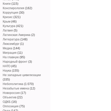
Книги
(115)
Конспирология
(162)
Коррупция
(30)
Кризис
(321)
Крым
(46)
Культура
(421)
Латвия
(5)
Латинская Америка
(2)
Литература
(148)
Люксембург
(1)
Медиа
(144)
Миграция
(11)
На главную
(95)
Народный фронт
(3)
НАТО
(45)
Наука
(155)
Не западные цивилизации
(335)
Небополитика
(1 070)
Незабытые имена
(12)
Новороссия
(17)
Объектив
(22)
ОДКБ
(16)
Оппозиция
(75)
Орда
(147)