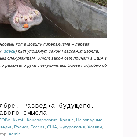
совый кол в могилу либерализма – первая
м.
здесь
) был упомянут закон Гласса-Стиголла,
ым спекулянтам. Этот закон был принят в США в
что развязало руки спекулянтам. Более подробно об
ябре. Разведка будущего.
авого смысла
ЛОВА
,
Китай
,
Конспирология
,
Кризис
,
Не западные
зведка
,
Ролики
,
Россия
,
США
,
Футурология
,
Хозяин
,
втор:
admin