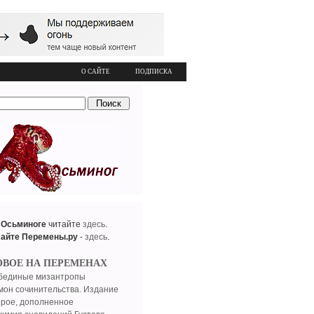
О САЙТЕ
ПОДПИСКА
 Осьминоге
читайте
здесь
.
сайте Перемены.ру
-
здесь
.
ОВОЕ НА ПЕРЕМЕНАХ
бединые мизантропы
мон сочинительства. Издание
орое, дополненное