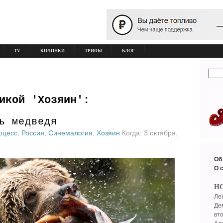
TV
КОЛОНКИ
ТРИПЫ
БЛОГ
икой 'Хозяин':
ь медведя
оцесс
,
Россия
,
Синемалогия
,
Хозяин
Когда: 3 октября,
Об
О 
Н
Ле
Де
вт