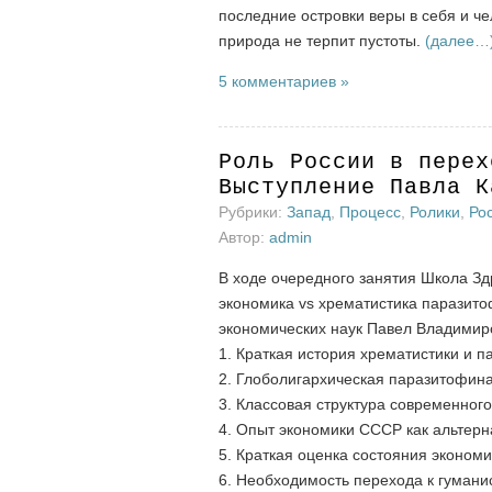
последние островки веры в себя и ч
природа не терпит пустоты.
(далее…
5 комментариев »
Роль России в перех
Выступление Павла К
Рубрики:
Запад
,
Процесс
,
Ролики
,
Ро
Автор:
admin
В ходе очередного занятия Школа З
экономика vs хрематистика паразито
экономических наук Павел Владимир
1. Краткая история хрематистики и 
2. Глоболигархическая паразитофина
3. Классовая структура современног
4. Опыт экономики СССР как альтерн
5. Краткая оценка состояния эконом
6. Необходимость перехода к гумани