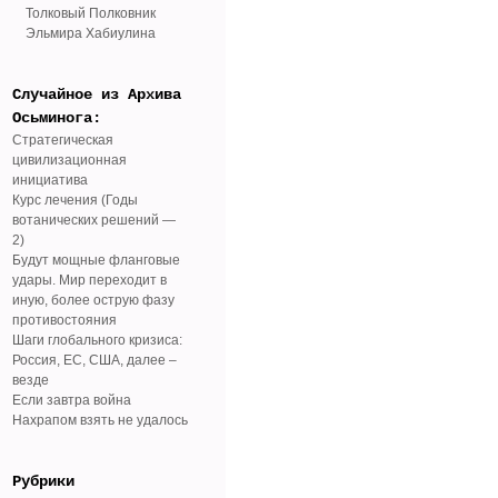
Толковый Полковник
Эльмира Хабиулина
Случайное из Архива
Осьминога:
Стратегическая
цивилизационная
инициатива
Курс лечения (Годы
вотанических решений —
2)
Будут мощные фланговые
удары. Мир переходит в
иную, более острую фазу
противостояния
Шаги глобального кризиса:
Россия, ЕС, США, далее –
везде
Если завтра война
Нахрапом взять не удалось
Рубрики