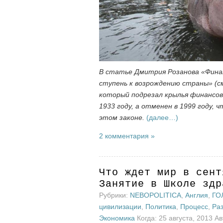
В статье Дмитрия Розанова «Финан
ступень к возрождению страны» (с
который подрезал крылья финансов
1933 году, а отменен в 1999 году, 
этом законе.
(далее…)
2 комментария »
Что ждет мир в сент
Занятие в Школе здр
Рубрики:
NEBOPOLITICA
,
Англия
,
ГО
цивилизации
,
Политика
,
Процесс
,
Ра
Экономика
Когда: 25 августа, 2013 А