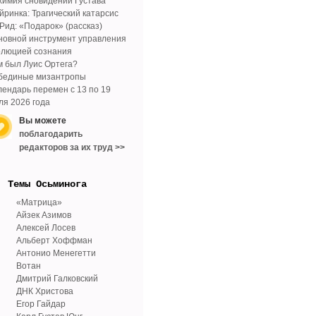
химия сновидений Густава
йринка: Трагический катарсис
 Рид: «Подарок» (рассказ)
новной инструмент управления
олюцией сознания
м был Луис Ортега?
бединые мизантропы
лендарь перемен с 13 по 19
ля 2026 года
Вы можете
поблагодарить
редакторов за их труд >>
Tемы Осьминога
«Матрица»
Айзек Азимов
Алексей Лосев
Альберт Хоффман
Антонио Менегетти
Вотан
Дмитрий Галковский
ДНК Христова
Егор Гайдар