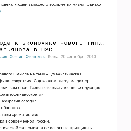
еловека, людей западного восприятия жизни. Однако
)
оде к экономике нового типа.
асьянова в ШЗС
ссия
,
Хозяин
,
Экономика
Когда: 20 сентября, 2013
дравого Смысла на тему «Гуманистическая
финансократии». С докладом выступил доктор
ович Касьянов. Тезисы его выступления следующие:
паразитофинансократии.
нсократия сегодня.
о общества.
ативы хрематистике.
ики в современной России.
стической экономике и ее основные принципы и