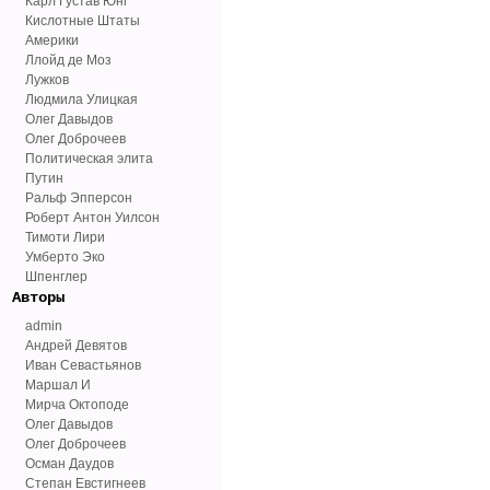
Карл Густав Юнг
Кислотные Штаты
Америки
Ллойд де Моз
Лужков
Людмила Улицкая
Олег Давыдов
Олег Доброчеев
Политическая элита
Путин
Ральф Эпперсон
Роберт Антон Уилсон
Тимоти Лири
Умберто Эко
Шпенглер
Авторы
admin
Андрей Девятов
Иван Севастьянов
Маршал И
Мирча Октоподе
Олег Давыдов
Олег Доброчеев
Осман Даудов
Степан Евстигнеев