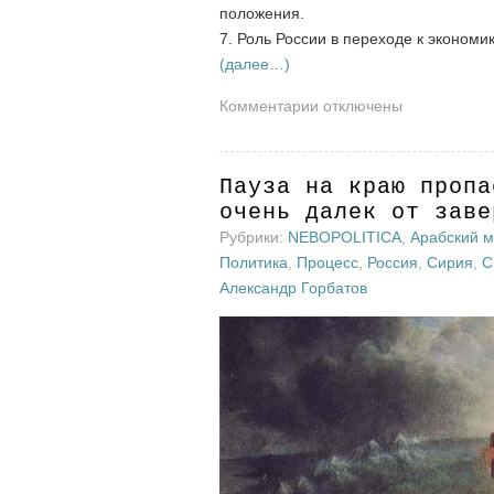
положения.
7. Роль России в переходе к экономик
(далее…)
к
Комментарии
отключены
записи
Роль
России
Пауза на краю пропа
в
очень далек от заве
переходе
Рубрики:
NEBOPOLITICA
,
Арабский 
к
Политика
,
Процесс
,
Россия
,
Сирия
,
С
экономике
Александр Горбатов
нового
типа.
Выступление
Павла
Касьянова
в
ШЗС