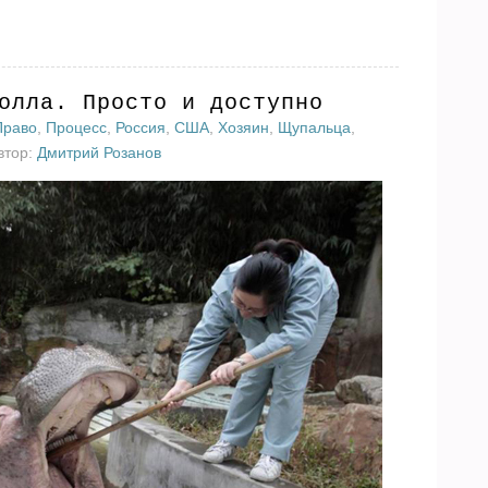
олла. Просто и доступно
Право
,
Процесс
,
Россия
,
США
,
Хозяин
,
Щупальца
,
втор:
Дмитрий Розанов