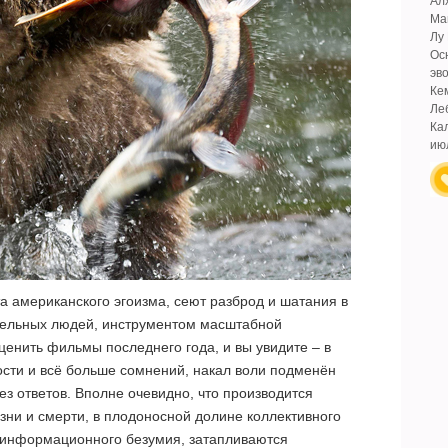
Ал
Ма
Лу
Ос
эв
Ке
Ле
Ка
ию
а американского эгоизма, сеют разброд и шатания в
тельных людей, инструментом масштабной
ценить фильмы последнего года, и вы увидите – в
ости и всё больше сомнений, накал воли подменён
з ответов. Вполне очевидно, что производится
зни и смерти, в плодоносной долине коллективного
 информационного безумия, затапливаются