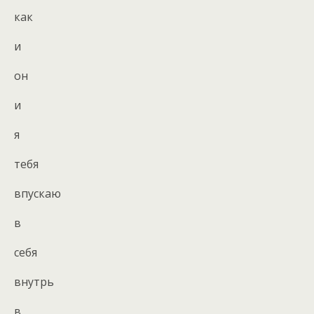
как
и
он
и
я
тебя
впускаю
в
себя
внутрь
в