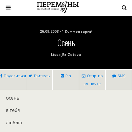
26.09.2008 • 1 Комментарий
Осень
Lissa_Ex-Zotova
Поделиться
Твитнуть
Pin
Отпр. по
SMS
эл. почте
осень
я тебя
люблю