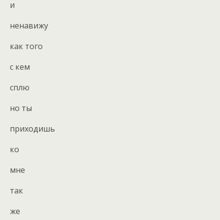
и
ненавижу
как того
с кем
сплю
но ты
приходишь
ко
мне
так
же