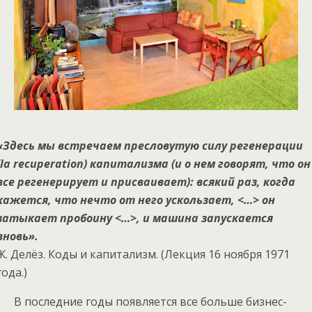
«Здесь мы встречаем пресловутую силу регенерации
la recuperation
) капитализма (и о нем говорят, что он
все регенерирует и присваивает): всякий раз, когда
кажется, что нечто от него ускользает, <…> он
затыкает пробоину <…>, и машина запускается
вновь».
Ж. Делёз. Коды и капитализм. (Лекция 16 ноября 1971
года.)
В последние годы появляется все больше бизнес-