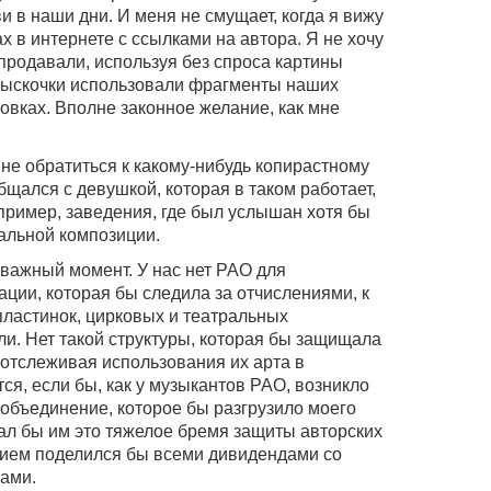
 в наши дни. И меня не смущает, когда я вижу
х в интернете с ссылками на автора. Я не хочу
продавали, используя без спроса картины
 выскочки использовали фрагменты наших
овках. Вполне законное желание, как мне
не обратиться к какому-нибудь копирастному
щался с девушкой, которая в таком работает,
апример, заведения, где был услышан хотя бы
альной композиции.
 важный момент. У нас нет РАО для
ации, которая бы следила за отчислениями, к
пластинок, цирковых и театральных
и. Нет такой структуры, которая бы защищала
 отслеживая использования их арта в
ся, если бы, как у музыкантов РАО, возникло
 объединение, которое бы разгрузило моего
дал бы им это тяжелое бремя защиты авторских
вием поделился бы всеми дивидендами со
ами.