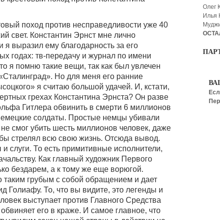
Олег 
Илья
товый поход против несправедливости уже 40
Мудж
ОСТА
жий свет. Константин Эрнст мне лично
 я выразил ему благодарность за его
ПАР
ых годах: тв-передачу и журнал по имени
то я помню такие вещи, так как был увлечен
 «Сталинград». Но для меня его ранние
ВА
соцкого» я считаю большой удачей. И, кстати,
Есл
ертных грехах Константина Эрнста? Он разве
Пер
ольфа Гитлера обвинить в смерти 6 миллионов
а немецкие солдаты. Простые немцы убивали
 не смог убить шесть миллионов человек, даже
о бы стрелял всю свою жизнь. Отсюда вывод.
 и слуги. То есть примитивные исполнители,
чальству. Как главный художник Первого
ько бездарем, а к тому же еще ворюгой.
о таким грубым с собой обращением и дает
д Голиафу. То, что вы видите, это легенды и
ловек выступает против Главного Средства
бвиняет его в краже. И самое главное, что