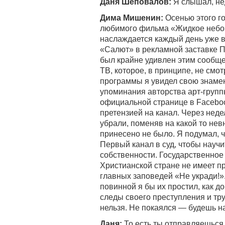
Даня Шеповалов:
Я слышал, не
Дима Мишенин:
Осенью этого г
любимого фильма «Жидкое небо»
наслаждается каждый день уже в
«Салют» в рекламной заставке П
был крайне удивлен этим сообще
ТВ, которое, в принципе, не смо
программы я увидел свою знамен
упоминания авторства арт-групп
официальной странице в Faceboo
претензией на канал. Через нед
убрали, поменяв на какой то нев
принесено не было. Я подумал, ч
Первый канал в суд, чтобы научи
собственности. Государственно
Христианской стране не имеет пр
главных заповедей «Не укради!»
повинной я бы их простил, как д
следы своего преступления и тру
нельзя. Не покаялся — будешь н
Даня:
То есть ты отправляешься 