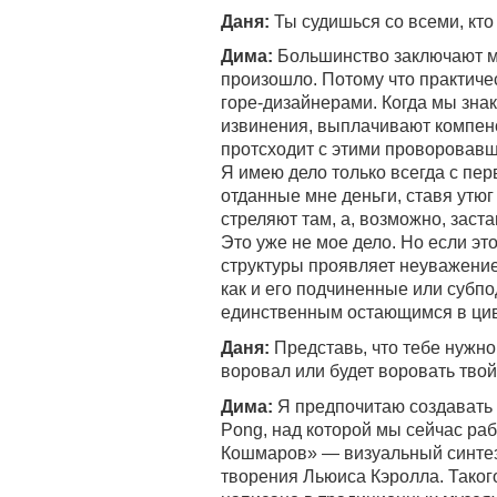
Даня:
Ты судишься со всеми, кто
Дима:
Большинство заключают ми
произошло. Потому что практиче
горе-дизайнерами. Когда мы зна
извинения, выплачивают компен
протсходит с этими проворовавш
Я имею дело только всегда с пе
отданные мне деньги, ставя утюг 
стреляют там, а, возможно, заст
Это уже не мое дело. Но если эт
структуры проявляет неуважение 
как и его подчиненные или субпо
единственным остающимся в цив
Даня:
Представь, что тебе нужно
воровал или будет воровать твой
Дима:
Я предпочитаю создавать Р
Pong, над которой мы сейчас ра
Кошмаров» — визуальный синтез
творения Льюиса Кэролла. Таког