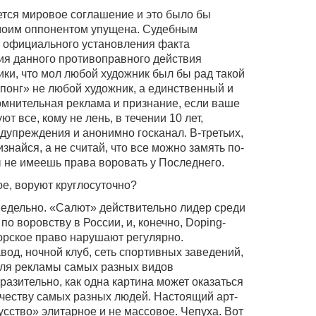
ается мировое соглашение и это было бы
 моим оппонентом упущена. Судебным
я официального установления факта
ия данного противоправного действия
ики, что мол любой художник был бы рад такой
гпонг» не любой художник, а единственный и
омнительная реклама и признание, если ваше
ют все, кому не лень, в течении 10 лет,
едупреждения и анонимно госканал. В-третьих,
изнайся, а не считай, что все можно замять по-
ы не имеешь права воровать у Последнего.
ое, воруют круглосуточно?
недельно. «Салют» действительно лидер среди
о воровству в России, и, конечно, Doping-
торское право нарушают регулярно.
од, ночной клуб, сеть спортивных заведений,
для рекламы самых разных видов
разительно, как одна картина может оказаться
ичеству самых разных людей. Настоящий арт-
кусство» элитарное и не массовое. Чепуха. Вот