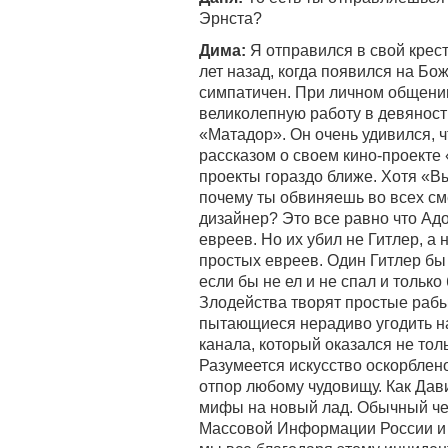
Эрнста?
Дима:
Я отправился в свой крес
лет назад, когда появился на Бо
симпатичен. При личном общении
великолепную работу в девяност
«Матадор». Он очень удивился, ч
рассказом о своем кино-проекте
проекты гораздо ближе. Хотя «Вы
почему ты обвиняешь во всех см
дизайнер? Это все равно что Ад
евреев. Но их убил не Гитлер, 
простых евреев. Один Гитлер бы
если бы не ел и не спал и тольк
Злодейства творят простые рабы
пытающиеся нерадиво угодить на
канала, который оказался не тол
Разумеется искусство оскорблен
отпор любому чудовищу. Как Дави
мифы на новый лад. Обычный че
Массовой Информации России и о