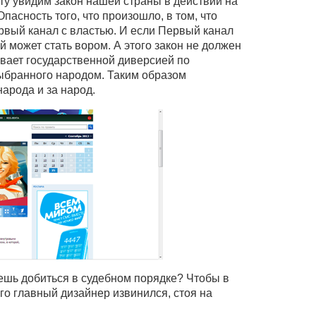
ту увидим закон нашей страны в действии на
пасность того, что произошло, в том, что
вый канал с властью. И если Первый канал
й может стать вором. А этого закон не должен
хивает государственной диверсией по
ыбранного народом. Таким образом
народа и за народ.
ешь добиться в судебном порядке? Чтобы в
го главный дизайнер извинился, стоя на