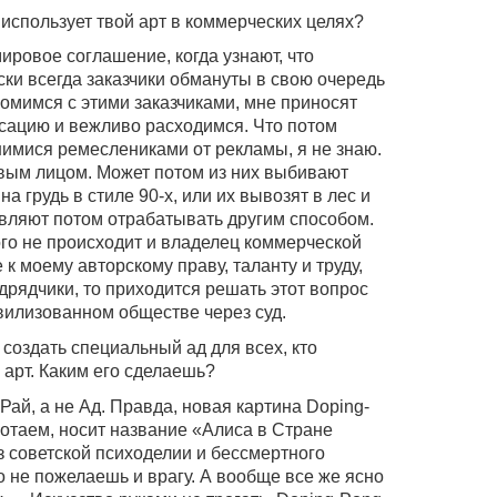
 использует твой арт в коммерческих целях?
ровое соглашение, когда узнают, что
ски всегда заказчики обмануты в свою очередь
комимся с этими заказчиками, мне приносят
сацию и вежливо расходимся. Что потом
имися ремеслениками от рекламы, я не знаю.
рвым лицом. Может потом из них выбивают
на грудь в стиле 90-х, или их вывозят в лес и
авляют потом отрабатывать другим способом.
ого не происходит и владелец коммерческой
к моему авторскому праву, таланту и труду,
дрядчики, то приходится решать этот вопрос
илизованном обществе через суд.
 создать специальный ад для всех, кто
 арт. Каким его сделаешь?
ай, а не Ад. Правда, новая картина Doping-
ботаем, носит название «Алиса в Стране
 советской психоделии и бессмертного
о не пожелаешь и врагу. А вообще все же ясно