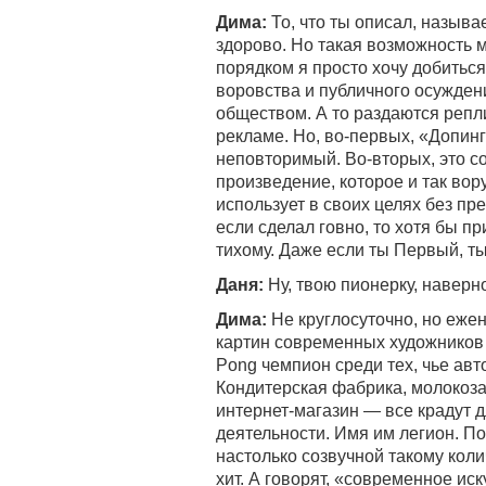
Дима:
То, что ты описал, назыв
здорово. Но такая возможность
порядком я просто хочу добитьс
воровства и публичного осужден
обществом. А то раздаются репл
рекламе. Но, во-первых, «Допин
неповторимый. Во-вторых, это с
произведение, которое и так вору
использует в своих целях без пр
если сделал говно, то хотя бы пр
тихому. Даже если ты Первый, т
Даня:
Ну, твою пионерку, наверн
Дима:
Не круглосуточно, но еже
картин современных художников п
Pong чемпион среди тех, чье ав
Кондитерская фабрика, молокозав
интернет-магазин — все крадут 
деятельности. Имя им легион. По
настолько созвучной такому кол
хит. А говорят, «современное ис