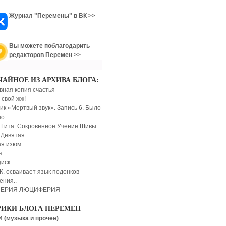
Журнал "Перемены" в ВК >>
Вы можете поблагодарить
редакторов Перемен >>
ЧАЙНОЕ ИЗ АРХИВА БЛОГА:
вная копия счастья
 свой жж!
ик «Мертвый звук». Запись 6. Было
шо
 Гита. Сокровенное Учение Шивы.
 Девятая
я изюм
is…
иск
Ж. осваивает язык подонков
ения..
ЕРИЯ ЛЮЦИФЕРИЯ
РИКИ БЛОГА ПЕРЕМЕН
 (музыка и прочее)