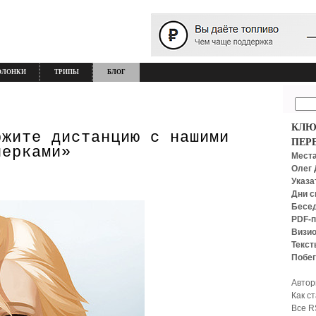
ОЛОНКИ
ТРИПЫ
БЛОГ
КЛЮ
ржите дистанцию с нашими
ПЕР
нерками»
Места
Олег 
Указа
Дни с
Бесед
PDF-п
Визио
Текст
Побег
Автор
Как с
Все R