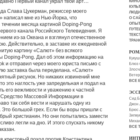
давно Первый канал украл твой арт…
КИНО,
КУЛЬТ
ода Слава Цукерман, режиссер моего
ЛЮД
 написал мне из Нью-Йорка, что
О СА
ОПЫ
 течении месяца картиной Doping-Pong
ПУТЕ
ервого канала Российского Телевидения. Я
ТЕКСТ
нием из-за Океана и взглянул отечественное
ТРАН
трю. Действительно, в заставке их ежедневной
итую картину «Салют» без всякого
РОМ
ы Doping-Pong. Дал об этом информацию на
Кукуш
k и отправил через моего юриста письмо с
Блюз 
Злосч
елю заставка была переделана. «Салют»
Ветер
нятный рисунок. Но никаких извинений мне
ВСЕ 
то это наглость уже запредельная и подал на
ть его вежливости и уважению к частной
ЭСС
е Средство Массовой Информации в
Сид Б
аво так себя вести и нарушать одну из
Джон 
. Это большой грех. Если бы воры пришли с
Брюс
Зигму
обрый христианин. Но они попытались замести
Миха
сливо легли на дно. И этого спускать никому
ВСЕ 
аказан.
ИНТ
в крестовый поход против Константина