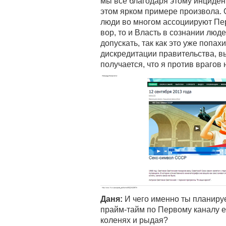
мы все благодаря этому инциден
этом ярком примере произвола. О
люди во многом ассоциируют Пер
вор, то и Власть в сознании люде
допускать, так как это уже попа
дискредитации правительства, в
получается, что я против врагов 
Даня:
И чего именно ты планиру
прайм-тайм по Первому каналу е
коленях и рыдая?