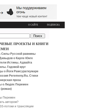
О САЙТЕ
ПОДПИСКА
ЧЕВЫЕ ПРОЕКТЫ И КНИГИ
ЕМЕН
 Силы Русской равнины
Давыдов о Карле Юнге
тели Истины. Адвайта
илы. Годовой круг
ы о Йоги Рамсураткумаре
оэзия Peremeny.Ru. Стихи
нерская проза
ы о Людях Перемен
 (роман)
ы Перемен
тать автором?
SS-потоки и трансляции