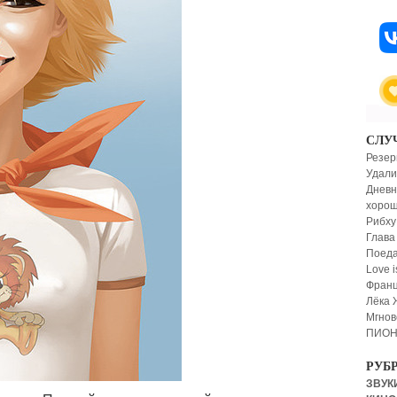
СЛУ
Резер
Удали
Дневн
хоро
Рибху
Глава
Поеда
Love 
Франц
Лёка 
Мгнов
ПИОН
РУБ
ЗВУКИ