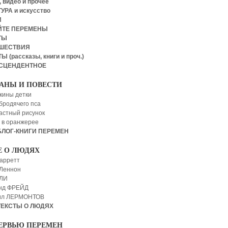
 видео и прочее
УРА и искусство
И
ЙТЕ ПЕРЕМЕНЫ
ТЫ
ШЕСТВИЯ
Ы (рассказы, книги и проч.)
СЦЕНДЕНТНОЕ
АНЫ И ПОВЕСТИ
кины детки
бродячего пса
астный рисунок
 в оранжерее
БЛОГ-КНИГИ ПЕРЕМЕН
Е О ЛЮДЯХ
арретт
Леннон
 ЛИ
нд ФРЕЙД
ил ЛЕРМОНТОВ
ТЕКСТЫ О ЛЮДЯХ
ЕРВЬЮ ПЕРЕМЕН