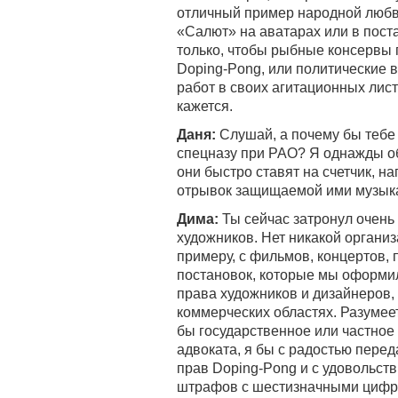
отличный пример народной любви
«Салют» на аватарах или в поста
только, чтобы рыбные консервы 
Doping-Pong, или политические
работ в своих агитационных лист
кажется.
Даня:
Слушай, а почему бы тебе 
спецназу при РАО? Я однажды об
они быстро ставят на счетчик, н
отрывок защищаемой ими музык
Дима:
Ты сейчас затронул очень
художников. Нет никакой организ
примеру, с фильмов, концертов, 
постановок, которые мы оформил
права художников и дизайнеров,
коммерческих областях. Разумеет
бы государственное или частное
адвоката, я бы с радостью пере
прав Doping-Pong и с удовольст
штрафов с шестизначными цифр