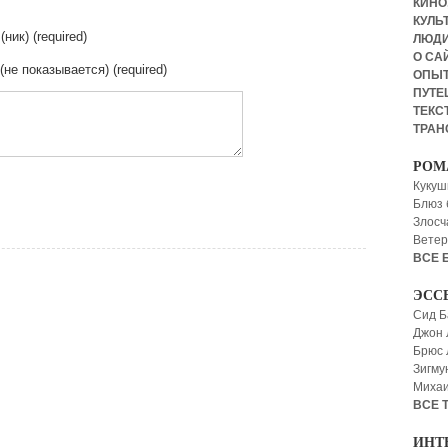
КИНО,
КУЛЬТ
(ник) (required)
ЛЮД
О СА
 (не показывается) (required)
ОПЫ
ПУТЕ
ТЕКСТ
ТРАН
РОМ
Кукуш
Блюз 
Злосч
Ветер
ВСЕ 
ЭСС
Сид Б
Джон 
Брюс
Зигму
Миха
ВСЕ 
ИНТ