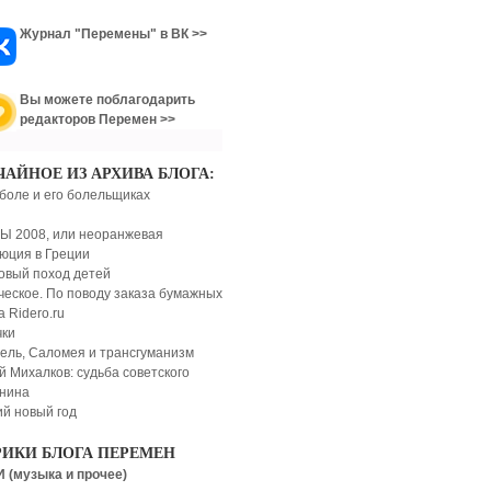
Журнал "Перемены" в ВК >>
Вы можете поблагодарить
редакторов Перемен >>
ЧАЙНОЕ ИЗ АРХИВА БЛОГА:
боле и его болельщиках
 2008, или неоранжевая
юция в Греции
овый поход детей
ческое. По поводу заказа бумажных
а Ridero.ru
ки
ель, Саломея и трансгуманизм
й Михалков: судьба советского
нина
ий новый год
РИКИ БЛОГА ПЕРЕМЕН
 (музыка и прочее)