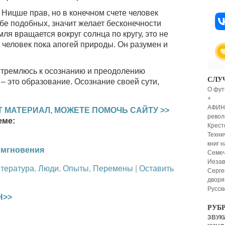
 Ницше прав, но в конечном счете человек
бе подобных, значит желает бесконечности
мля вращается вокруг солнца по кругу, это не
 человек пока апогей природы. Он разумен и
стремлюсь к осознанию и преодолению
СЛУ
 – это образование. Осознание своей сути,
О фут
+
АФИНЫ
 МАТЕРИАЛ, МОЖЕТЕ ПОМОЧЬ САЙТУ >>
револ
еме:
Крест
Техни
книг н
. мгновения
Семеч
Иезав
тература
,
Люди
,
Опыты
,
Перемены
|
Оставить
Серге
дворя
Русск
Н>>
РУБ
ЗВУКИ