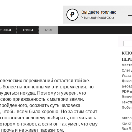
ОЛОНКИ
ТРИПЫ
БЛОГ
КЛЮ
ПЕР
Места
Олег 
Указа
ловеческих переживаний остается той же.
Дни с
Бесед
ь более наполненными эти стремления, но
PDF-п
му деться некуда. Поэтому я уверен, что
Визио
в свою привязанность к материи земли,
Текст
пройденного, осознать суть человека,
Побег
, чтобы всем было хорошо. Но за этим стоит
о позволяет человеку выбирать, но считаясь
Автор
Как с
отором он живет, а если он так умен, что ему
Все R
т прочь и не живет паразитом.