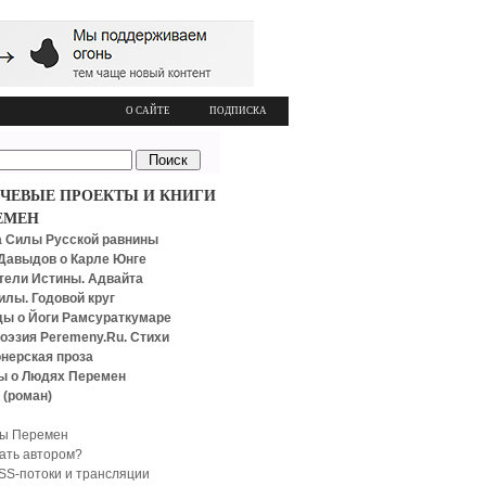
О САЙТЕ
ПОДПИСКА
ЧЕВЫЕ ПРОЕКТЫ И КНИГИ
ЕМЕН
 Силы Русской равнины
Давыдов о Карле Юнге
тели Истины. Адвайта
илы. Годовой круг
ы о Йоги Рамсураткумаре
оэзия Peremeny.Ru. Стихи
нерская проза
ы о Людях Перемен
 (роман)
ы Перемен
тать автором?
SS-потоки и трансляции