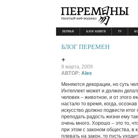
ПЕРВАЯ
БЛОГ-КНИГИ
TV
К
БЛОГ ПЕРЕМЕН
+
8 марта, 2009
АВТОР:
Alex
Меняются декорации, но суть че
Интеллект может и должен делат
человек – животное, и от этого е
настало то время, когда, осозна
искусство должно подвести итог 
преподать радость жизни ему так
очень много. Хорошо – это то, чт
при этом с законом общества, в к
плевать на закон, то пусть уходи