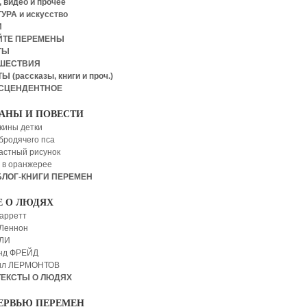
 видео и прочее
УРА и искусство
И
ЙТЕ ПЕРЕМЕНЫ
ТЫ
ШЕСТВИЯ
Ы (рассказы, книги и проч.)
СЦЕНДЕНТНОЕ
АНЫ И ПОВЕСТИ
кины детки
бродячего пса
астный рисунок
 в оранжерее
БЛОГ-КНИГИ ПЕРЕМЕН
Е О ЛЮДЯХ
арретт
Леннон
 ЛИ
нд ФРЕЙД
ил ЛЕРМОНТОВ
ТЕКСТЫ О ЛЮДЯХ
ЕРВЬЮ ПЕРЕМЕН