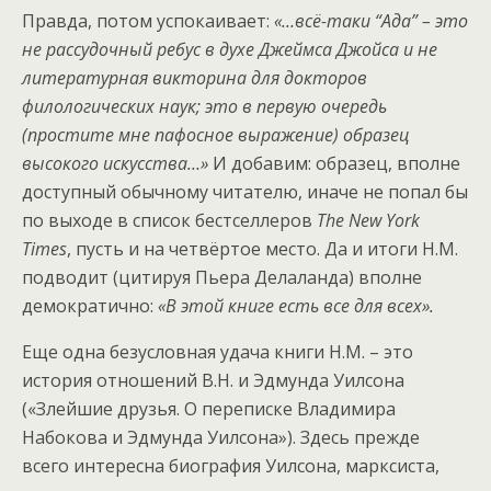
Правда, потом успокаивает:
«…всё-таки “Ада” – это
не рассудочный ребус в духе Джеймса Джойса и не
литературная викторина для докторов
филологических наук; это в первую очередь
(простите мне пафосное выражение) образец
высокого искусства…»
И добавим: образец, вполне
доступный обычному читателю, иначе не попал бы
по выходе в список бестселлеров
The New York
Times
, пусть и на четвёртое место. Да и итоги Н.М.
подводит (цитируя Пьера Делаланда) вполне
демократично:
«В этой книге есть все для всех».
Еще одна безусловная удача книги Н.М. – это
история отношений В.Н. и Эдмунда Уилсона
(«Злейшие друзья. О переписке Владимира
Набокова и Эдмунда Уилсона»). Здесь прежде
всего интересна биография Уилсона, марксиста,