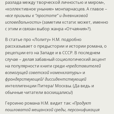
разлада между творческой личностью и миром»,
«коллективное уныние» монпарнасцев. А главое –
«все призывы к “простоте” и дневниковой
исповедальности»
(заметим кстати: может, именно
с этим и связан выбор жанра «Отчаяния»?).
В статье про «Лолиту» Н.М. подробно
рассказывает о предыстории и истории романа, о
рецепции его на Западе и в СССР. В последнем
случае – делая забавный социологический акцент
на популярности книги среди
«представителей
всемогущей советской номенклатуры»
и
фрондерствующей/ диссидентствующей
интеллигенции Питера/ Москвы. (Да ведь и
обычные читатели восхищались!)
Героиню романа Н.М. видит так:
«Продукт
пошловатой мещанской среды, персонификация