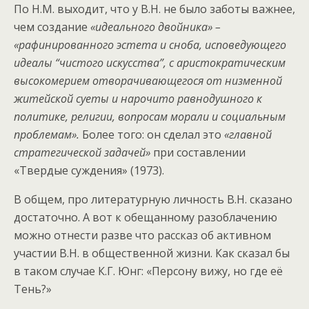
По Н.М. выходит, что у В.Н. не было заботы важнее,
чем создание
«идеального двойника» –
«рафинированного эстета и сноба, исповедующего
идеалы “чистого искусства”, с аристократическим
высокомерием отворачивающегося от низменной
житейской суеты и нарочито равнодушного к
политике, религии, вопросам морали и социальным
проблемам».
Более того: он сделал это
«главной
стратегической задачей»
при составлении
«Твердые суждения» (1973).
В общем, про литературную личность В.Н. сказано
достаточно. А вот к обещанному разоблачению
можно отнести разве что рассказ об активном
участии В.Н. в общественной жизни. Как сказал бы
в таком случае К.Г. Юнг: «Персону вижу, но где её
Тень?»