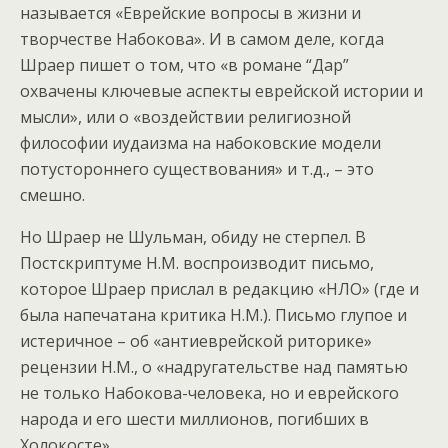
называется «Еврейские вопросы в жизни и
творчестве Набокова». И в самом деле, когда
Шраер пишет о том, что «в романе “Дар”
охвачены ключевые аспекты еврейской истории и
мысли», или о «воздействии религиозной
философии иудаизма на набоковские модели
потустороннего существования» и т.д., – это
смешно.
Но Шраер не Шульман, обиду не стерпел. В
Постскриптуме Н.М. воспроизводит письмо,
которое Шраер прислал в редакцию «НЛО» (где и
была напечатана критика Н.М.). Письмо глупое и
истеричное – об «антиеврейской риторике»
рецензии Н.М., о «надругательстве над памятью
не только Набокова-человека, но и еврейского
народа и его шести миллионов, погибших в
Холокосте».