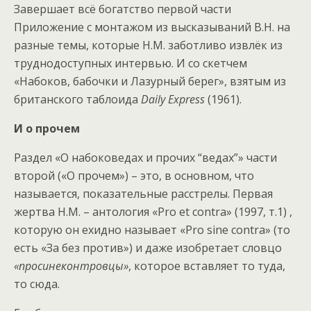
Завершает всё богатство первой части
Приложение с монтажом из высказываний В.Н. на
разные темы, которые Н.М. заботливо извлёк из
труднодоступных интервью. И со скетчем
«Набоков, бабочки и Лазурный берег», взятым из
британского таблоида
Daily Express
(1961).
И о прочем
Раздел «О набоковедах и прочих “ведах”» части
второй («О прочем») – это, в основном, что
называется, показательные расстрелы. Первая
жертва Н.М. – антология «Pro et contra» (1997, т.1) ,
которую он ехидно называет «Pro sine contra» (то
есть «За без против») и даже изобретает словцо
«просинеконтровцы»
, которое вставляет то туда,
то сюда.