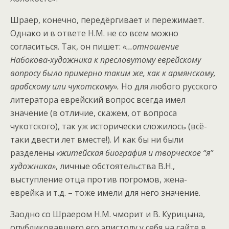
Шраер, конечно, передёргивает и пережимает.
Однако и в ответе Н.М. не со всем можно
согласиться. Так, он пишет:
«…отношение
Набокова-художника к пресловутому еврейскому
вопросу было примерно таким же, как к армянскому,
арабскому или чукотскому».
Но для любого русского
литератора еврейский вопрос всегда имел
значение (в отличие, скажем, от вопроса
чукотского), так уж исторически сложилось (всё-
таки двести лет вместе!). И как бы ни были
разделены
«житейская биография и творческое “я”
художника»
, личные обстоятельства В.Н.,
выступление отца против погромов, жена-
еврейка и т.д. – тоже имели для него значение.
Заодно со Шраером Н.М. чморит и В. Курицына,
опубликовавшего его эпистолу у себя на сайте в