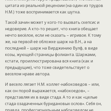
цитата из реальной рецензии (на один из трудов
Н.М.) тоже воспринимается как шутка.
Такой зачин может у кого-то вызвать скепсис и
недоверие. А кто-то решит, что книга обещает
нечто весёлое, если не сказать – игривое. К тому
же, на первой её обложке шарж на В.Н., а на
последней – шарж на Вирджинию Вулф, в виде
козы, жующей страницы фолианта. Шаржами,
кстати, проиллюстрирована вся книга (как и
предыдущие), что тоже свидетельствует о
веселом нраве автора.
И весело лягает Н.М. коллег-набоковедов – или,
как он порой выражается, «набокоедов», –
представляя их в виде стада. А то и как «целые
стада озадаченных буридановых ослов». Себя он,
правда, профессиональным набоковедом не