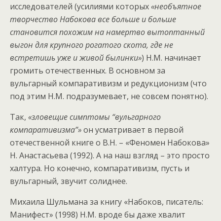
исследователей (усилиями которых
«необъятное
творчество Набокова все больше и больше
становится похожим на намертво вытоптанный
выгон для крупного рогатого скота, где не
встретишь уже и живой былинки»
) Н.М. начинает
громить отечественных. В основном за
вульгарный компаративизм и редукционизм (что
под этим Н.М. подразумевает, не совсем понятно).
Так,
«зловещие симптомы “вульгарного
компаративизма”»
он усматривает в первой
отечественной книге о В.Н. – «Феномен Набокова»
Н. Анастасьева (1992). А на наш взгляд – это просто
халтура. Но конечно, компаративизм, пусть и
вульгарный, звучит солиднее.
Михаила Шульмана за книгу «Набоков, писатель:
Манифест» (1998) Н.М. вроде бы даже хвалит