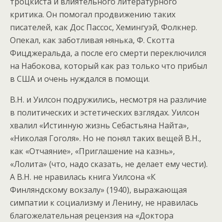
троцкиста и влиятельного литературного
критика. Он помогал продвижению таких
писателей, как Дос Пассос, Хемингуэй, Фолкнер.
Опекал, как заботливая нянька, Ф. Скотта
Фицджеральда, а после его смерти переключился
на Набокова, который как раз только что прибыл
в США и очень нуждался в помощи.
В.Н. и Уилсон подружились, несмотря на различие
в политических и эстетических взглядах. Уилсон
хвалил «Истинную жизнь Себастьяна Найта»,
«Николая Гоголя». Но не понял таких вещей В.Н.,
как «Отчаяние», «Приглашение на казнь»,
«Лолита» (что, надо сказать, не делает ему чести).
А В.Н. не нравилась книга Уилсона «К
Финляндскому вокзалу» (1940), выражающая
симпатии к социализму и Ленину, не нравилась
благожелательная рецензия на «Доктора