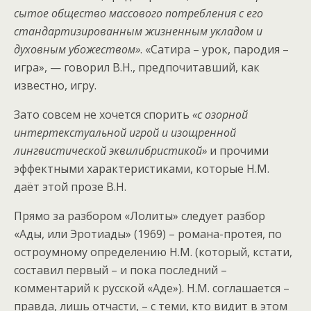
сытое общество массового потребления с его
стандартизированным жизненным укладом и
духовным убожеством»
. «Сатира – урок, пародия –
игра», — говорил В.Н., предпочитавший, как
известно, игру.
Зато совсем не хочется спорить
«с озорной
интертекстуальной игрой и изощренной
лингвистической эквилибристикой»
и прочими
эффектными характеристиками, которые Н.М.
даёт этой прозе В.Н.
Прямо за разбором «Лолиты» следует разбор
«Ады, или Эротиады» (1969) – романа-протея, по
остроумному определению Н.М. (который, кстати,
составил первый – и пока последний –
комментарий к русской «Аде»). Н.М. соглашается –
правда, лишь отчасти, – с теми, кто видит в этом