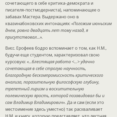
сочетающего в себе критика-демократа и
писателя-постмодерниста), напоминающее о
забавах Мастера. Выдержано оно в
квазинабоковских интонациях:
«Погожим июньским
днем, ровно двадцать лет тому назад, я
присутствовал…».
Висс. Ерофеев бодро вспоминает о том, как Н.М.,
будучи еще студентом, характеризовал свою
курсовую:
«…блестящая работа <…> удачно
сочетающая в себе строгую научность,
благородную бескомпромиссность критического
анализа, поразительную философскую глубину,
трепетный лиризм и восхитительную
полемическую ярость, которой позавидовал бы и
сам Владимир Владимирович».
Да и сам (если это
местоимение здесь уместно) так расхваливает
Н.М. и книгу, которую представляет, что лестная