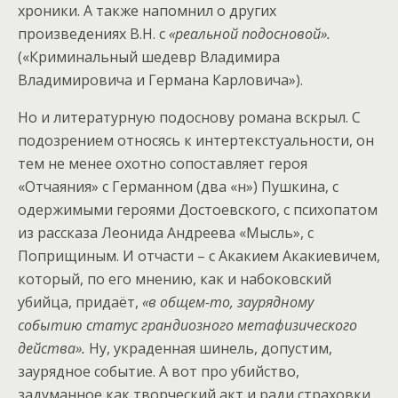
хроники. А также напомнил о других
произведениях В.Н. с
«реальной подосновой».
(«Криминальный шедевр Владимира
Владимировича и Германа Карловича»).
Но и литературную подоснову романа вскрыл. С
подозрением относясь к интертекстуальности, он
тем не менее охотно сопоставляет героя
«Отчаяния» с Германном (два «н») Пушкина, с
одержимыми героями Достоевского, с психопатом
из рассказа Леонида Андреева «Мысль», с
Поприщиным. И отчасти – с Акакием Акакиевичем,
который, по его мнению, как и набоковский
убийца, придаёт,
«в общем-то, заурядному
событию статус грандиозного метафизического
действа».
Ну, украденная шинель, допустим,
заурядное событие. А вот про убийство,
задуманное как творческий акт и ради страховки,