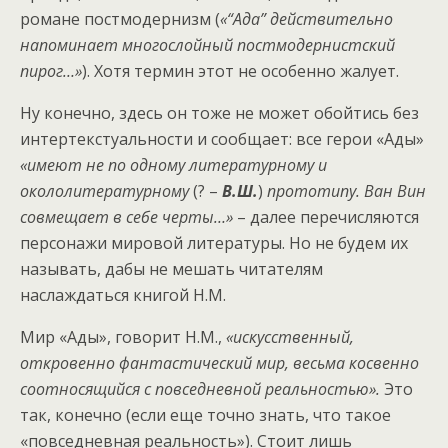
романе постмодернизм (
«“Ада” действительно
напоминает многослойный постмодернистский
пирог…»
). Хотя термин этот не особенно жалует.
Ну конечно, здесь он тоже не может обойтись без
интертекстуальности и сообщает: все герои «Ады»
«имеют не по одному литературному и
окололитературному
(? –
В.Ш.
)
прототипу. Ван Вин
совмещает в себе черты…»
– далее перечисляются
персонажи мировой литературы. Но не будем их
называть, дабы не мешать читателям
наслаждаться книгой Н.М.
Мир «Ады», говорит Н.М.,
«искусственный,
откровенно фантастический мир, весьма косвенно
соотносящийся с повседневной реальностью».
Это
так, конечно (если еще точно знать, что такое
«повседневная реальность»). Стоит лишь