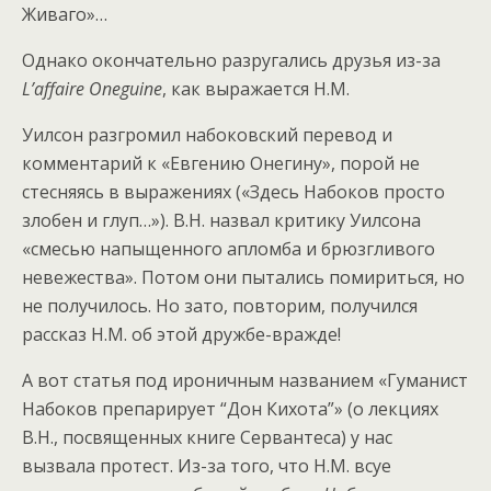
Живаго»…
Однако окончательно разругались друзья из-за
L’affaire Oneguine
, как выражается Н.М.
Уилсон разгромил набоковский перевод и
комментарий к «Евгению Онегину», порой не
стесняясь в выражениях («Здесь Набоков просто
злобен и глуп…»). В.Н. назвал критику Уилсона
«смесью напыщенного апломба и брюзгливого
невежества». Потом они пытались помириться, но
не получилось. Но зато, повторим, получился
рассказ Н.М. об этой дружбе-вражде!
А вот статья под ироничным названием «Гуманист
Набоков препарирует “Дон Кихота”» (о лекциях
В.Н., посвященных книге Сервантеса) у нас
вызвала протест. Из-за того, что Н.М. всуе