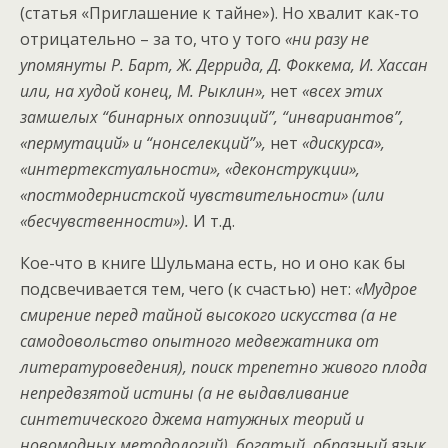
(статья «Приглашение к тайне»). Но хвалит как-то
отрицательно – за то, что у того
«ни разу не
упомянуты Р. Барт, Ж. Деррида, Д. Фоккема, И. Хассан
или, на худой конец, М. Рыклин»,
нет
«всех этих
замшелых “бинарных оппозиций”, “инвариантов”,
«пермутаций» и “нонселекций”»,
нет
«дискурса»,
«интертекстуальности», «деконструкции»,
«постмодернистской чувствительности» (или
«бесчувственности»).
И т.д.
Кое-что в книге Шульмана есть, но и оно как бы
подсвечивается тем, чего (к счастью) нет:
«Мудрое
смирение перед тайной высокого искусства (а не
самодовольство опытного медвежатника от
литературоведения), поиск трепетно живого плода
непредвзятой истины (а не выдавливание
синтетического джема натужных теорий и
новомодных методологий), богатый, образный язык