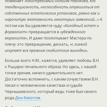
поминает
«неистребимый снобизм Набокова, его
тенденциозность, неспособность отрешиться от
собственных эстетических установок, равно как и
нарочитую эпатажность некоторых заявлений…»
А
потом как бы удивляется чуду:
«Холодный эстет и
формалист»
превращается в
«убежденного
моралиста»
, И даже похлопывает Мастера по
плечу: это превращение, дескать,
«с лихвой
искупает все прежние снобистские выходки».
Больше всего Н.М., кажется, удивляет любовь В.Н.
к Рыцарю печального образа. Но здесь, с нашей
точки зрения, ничего удивительного нет.
Достаточно вспомнить, с каким сочувствием В.Н.
писал о человеческих качествах и судьбе
Чернышевского, который ведь тоже был своего
рода
Дон Кихотом
.