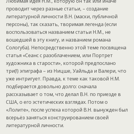
Любимая идея Н.М., которую он так или иначе
проводит через разные статьи, – создание
литературной личности В.Н. (маски, публичной
персоны), так сказать, творимая легенда (если
воспользоваться названием статьи Н.М., не
вошедшей в эту книгу, и названием романа
Сологуба). Непосредственно этой теме посвящена
статья «Сеанс с разоблачением, или Портрет
художника в старости», которой предпослано
три(!) эпиграфа – из Ницше, Уайльда и Валери, что
уже интригует. Правда, к теме как таковой Н.М.
подбирается довольно долго: сначала
рассказывает о том, что делал В.Н. по приезде в
США, о его эстетических взглядах. Потом о
«Лолите», после успеха которой В.Н. вынужден был
всерьёз заняться конструированием своей
литературной личности.