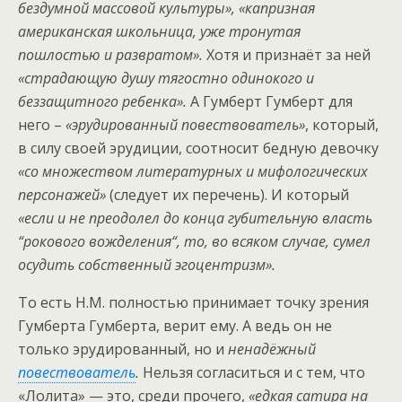
бездумной массовой культуры», «капризная
американская школьница, уже тронутая
пошлостью и развратом».
Хотя и признаёт за ней
«страдающую душу тягостно одинокого и
беззащитного ребенка».
А Гумберт Гумберт для
него –
«эрудированный повествователь»
, который,
в силу своей эрудиции, соотносит бедную девочку
«со множеством литературных и мифологических
персонажей»
(следует их перечень). И который
«если и не преодолел до конца губительную власть
“рокового вожделения“, то, во всяком случае, сумел
осудить собственный эгоцентризм».
То есть Н.М. полностью принимает точку зрения
Гумберта Гумберта, верит ему. А ведь он не
только эрудированный, но и
ненадёжный
повествователь
.
Нельзя согласиться и с тем, что
«Лолита» — это, среди прочего,
«едкая сатира на