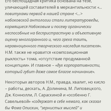
Его беспощадная критика основана на тезе,
уличающей составителей в меркантильности:
«…
повитухами первой в нашей стране <…>
набоковской антологии стали литературоведы,
кормящиеся Набоковым и посему органически
неспособные на беспристрастную и объективную
оценку многогранного и, чего греха таить,
неравноценного творческого наследия писателя».
Н.М. также не нравится «композиционная
рыхлость» тома, «отсутствие продуманной
концепции». И главное –
«дух корпоративности,
который губит даже самое благое начинание».
Некоторых авторов Н.М., правда, хвалит, но кисло
– работы, дескать, А. Долинина, М. Липовецкого,
Дж. Коннолли, Л. Сараскиной и «особенно Г.
Савельевой»
«содержат в себе немало, как сказал
бы Фома Опискин, “зернистых мыслей” и