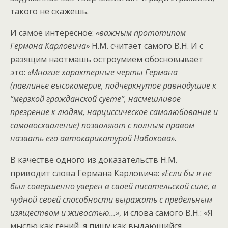
такого не скажешь.
И самое интересное:
«важным прототипом
Германа Карловича»
Н.М. считает самого В.Н. И с
разящим наотмашь остроумием обосновывает
это:
«Многие характерные черты Германа
(павлинье высокомерие, подчеркнутое равнодушие к
“мерзкой гражданской суете”, насмешливое
презрение к людям, нарциссическое самолюбование и
самовосхваление) позволяют с полным правом
назвать его автокарикатурой Набокова».
В качестве одного из доказательств Н.М.
приводит слова Германа Карловича:
«Если бы я не
был совершенно уверен в своей писательской силе, в
чудной своей способности выражать с предельным
изяществом и живостью…»
, и слова самого В.Н.: «Я
мыслю как гений, я пишу как выдающийся