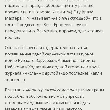
писатель…», правда, обрывая цитату раньше
времени («…и я говорю, как дитя»). Эту фразу
Мастера Н.М. называет
«не очень скромной»
, что в
свете Предисловия Висс. Ерофеева звучит
парадоксально. Возможно, впрочем, здесь тонкая
ирония.
Очень интересна и содержательна статья,
посвященная одной серьёзной литературной
войне Русского Зарубежья. А именно – Сирина-
Набокова и Ходасевича с одной стороны и круга
журнала «Числа» – с другой («До последней капли
чернил…»).
Все этапы
«антисиринской кампании»
рассмотрены
подробно и обстоятельно – от упрёков с
оговорками Адамовича и хамских выпадов
Иванова до выступлений Варшавского,