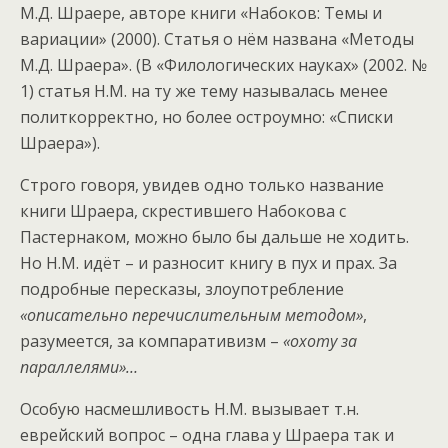
М.Д. Шраере, авторе книги «Набоков: Темы и
вариации» (2000). Статья о нём названа «Методы
М.Д. Шраера». (В «Филологических науках» (2002. №
1) статья Н.М. на ту же тему называлась менее
политкорректно, но более остроумно: «Списки
Шраера»).
Строго говоря, увидев одно только название
книги Шраера, скрестившего Набокова с
Пастернаком, можно было бы дальше не ходить.
Но Н.М. идёт – и разносит книгу в пух и прах. За
подробные пересказы, злоупотребление
«описательно перечислительным методом»
,
разумеется, за компаративизм –
«охоту за
параллелями»…
Особую насмешливость Н.М. вызывает т.н.
еврейский вопрос – одна глава у Шраера так и