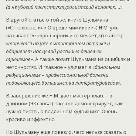
(а не убогий постструктуралистский волапюк)…»
В другой статье о той же книге Шульмана
(«Отголосок, или О вреде мимикрии») Н.М. уже
называет её «брошюрой» и отмечает, что автор
«топчется на уже вытоптанном пятачке и
одаривает нас целой россыпью дешевых
трюизмов».
А также ловит Шульмана на ошибках и
неточностях. И главное – уличает в
«банальном
редукционизме – профессиональной болезни
подавляющего большинства литературоведов».
В завершение же Н.М. даёт мастер-класс – в
длинном (93 слова!) пассаже демонстрирует, как
нужно писать о подлинном художнике. Очень
красиво и эффектно!
Но Шульману еще повезло, чего нельзя сказать о