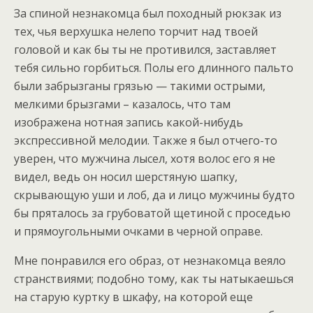
За спиной незнакомца был походный рюкзак из
тех, чья верхушка нелепо торчит над твоей
головой и как бы ты не противился, заставляет
тебя сильно горбиться. Полы его длинного пальто
были забрызганы грязью — такими острыми,
мелкими брызгами – казалось, что там
изображена нотная запись какой-нибудь
экспрессивной мелодии. Также я был отчего-то
уверен, что мужчина лысел, хотя волос его я не
видел, ведь он носил шерстяную шапку,
скрывающую уши и лоб, да и лицо мужчины будто
бы пряталось за грубоватой щетиной с проседью
и прямоугольными очками в черной оправе.
Мне понравился его образ, от незнакомца веяло
странствиями; подобно тому, как ты натыкаешься
на старую куртку в шкафу, на которой еще