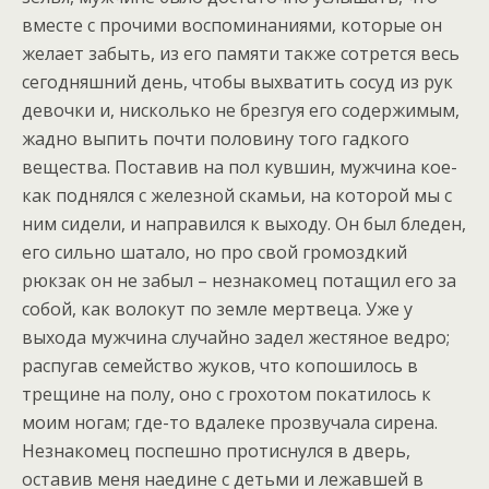
вместе с прочими воспоминаниями, которые он
желает забыть, из его памяти также сотрется весь
сегодняшний день, чтобы выхватить сосуд из рук
девочки и, нисколько не брезгуя его содержимым,
жадно выпить почти половину того гадкого
вещества. Поставив на пол кувшин, мужчина кое-
как поднялся с железной скамьи, на которой мы с
ним сидели, и направился к выходу. Он был бледен,
его сильно шатало, но про свой громоздкий
рюкзак он не забыл – незнакомец потащил его за
собой, как волокут по земле мертвеца. Уже у
выхода мужчина случайно задел жестяное ведро;
распугав семейство жуков, что копошилось в
трещине на полу, оно с грохотом покатилось к
моим ногам; где-то вдалеке прозвучала сирена.
Незнакомец поспешно протиснулся в дверь,
оставив меня наедине с детьми и лежавшей в