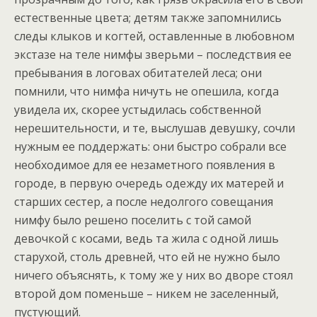
естественные цвета; детям также запомнились
следы клыков и когтей, оставленные в любовном
экстазе на теле нимфы зверьми – последствия ее
пребывания в логовах обитателей леса; они
помнили, что нимфа ничуть не опешила, когда
увидела их, скорее устыдилась собственной
нерешительности, и те, выслушав девушку, сочли
нужным ее поддержать: они быстро собрали все
необходимое для ее незаметного появления в
городе, в первую очередь одежду их матерей и
старших сестер, а после недолгого совещания
нимфу было решено поселить с той самой
девочкой с косами, ведь та жила с одной лишь
старухой, столь древней, что ей не нужно было
ничего объяснять, к тому же у них во дворе стоял
второй дом поменьше – никем не заселенный,
пустующий.