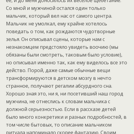
ее, и до меня доносилось их веселое щебетание.
Со мной и мужчиной остался один только
мальчик, который вел нас от самого центра.
Мальчик не умолкал, ему крайне хотелось
поведать о том, как рождаются чудотворные
зелья. Он описывал сцены, которые нам с
незнакомцем предстояло увидеть воочию (мы
обязаны были смотреть, таковым было условие),
но описывал именно так, как ему виделось все это
действо. Порой, даже самые обычные вещи
трансформируются в детском мозгу в нечто
странное, получают регалии абсурдного сна.
Хорошо зная это, ни я, ни посетивший наш город
мужчина, не отнеслись к словам мальчика с
должной серьезностью. Если в рассказе детей
было много конкретики и разных подробностей, в
том числе бытовых, то описание мальчиком
ритуала напоминало скорее фантазию. Своим