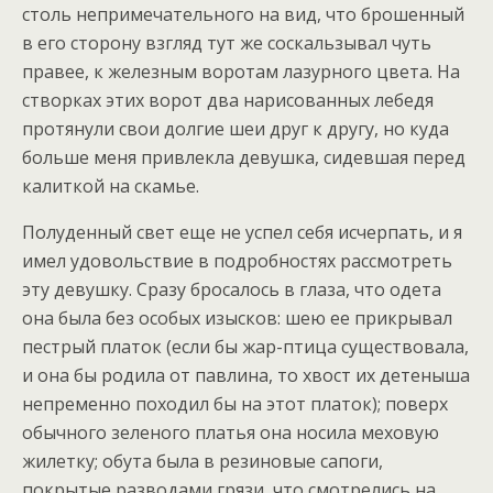
столь непримечательного на вид, что брошенный
в его сторону взгляд тут же соскальзывал чуть
правее, к железным воротам лазурного цвета. На
створках этих ворот два нарисованных лебедя
протянули свои долгие шеи друг к другу, но куда
больше меня привлекла девушка, сидевшая перед
калиткой на скамье.
Полуденный свет еще не успел себя исчерпать, и я
имел удовольствие в подробностях рассмотреть
эту девушку. Сразу бросалось в глаза, что одета
она была без особых изысков: шею ее прикрывал
пестрый платок (если бы жар-птица существовала,
и она бы родила от павлина, то хвост их детеныша
непременно походил бы на этот платок); поверх
обычного зеленого платья она носила меховую
жилетку; обута была в резиновые сапоги,
покрытые разводами грязи, что смотрелись на