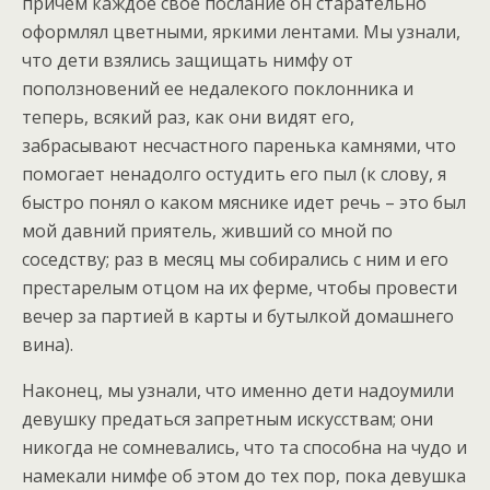
причем каждое свое послание он старательно
оформлял цветными, яркими лентами. Мы узнали,
что дети взялись защищать нимфу от
поползновений ее недалекого поклонника и
теперь, всякий раз, как они видят его,
забрасывают несчастного паренька камнями, что
помогает ненадолго остудить его пыл (к слову, я
быстро понял о каком мяснике идет речь – это был
мой давний приятель, живший со мной по
соседству; раз в месяц мы собирались с ним и его
престарелым отцом на их ферме, чтобы провести
вечер за партией в карты и бутылкой домашнего
вина).
Наконец, мы узнали, что именно дети надоумили
девушку предаться запретным искусствам; они
никогда не сомневались, что та способна на чудо и
намекали нимфе об этом до тех пор, пока девушка