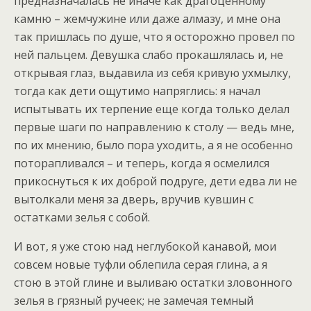
предназначалась не иначе как драгоценному
камню – жемчужине или даже алмазу, и мне она
так пришлась по душе, что я осторожно провел по
ней пальцем. Девушка слабо прокашлялась и, не
открывая глаз, выдавила из себя кривую ухмылку,
тогда как дети ощутимо напряглись: я начал
испытывать их терпение еще когда только делал
первые шаги по направлению к столу — ведь мне,
по их мнению, было пора уходить, а я не особенно
поторапливался – и теперь, когда я осмелился
прикоснуться к их доброй подруге, дети едва ли не
вытолкали меня за дверь, вручив кувшин с
остатками зелья с собой.
И вот, я уже стою над неглубокой канавой, мои
совсем новые туфли облепила серая глина, а я
стою в этой глине и выливаю остатки зловонного
зелья в грязный ручеек; не замечая темный