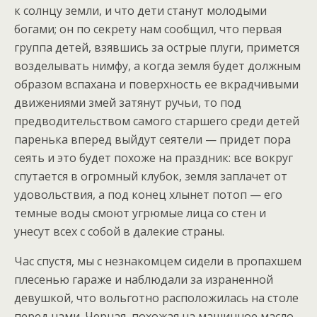
к солнцу земли, и что дети станут молодыми
богами; он по секрету нам сообщил, что первая
группа детей, взявшись за острые плуги, примется
возделывать нимфу, а когда земля будет должным
образом вспахана и поверхность ее вкрадчивыми
движениями змей затянут ручьи, то под
предводительством самого старшего среди детей
паренька вперед выйдут сеятели — придет пора
сеять и это будет похоже на праздник: все вокруг
спутается в огромный клубок, земля заплачет от
удовольствия, а под конец хлынет потоп — его
темные воды смоют угрюмые лица со стен и
унесут всех с собой в далекие страны.
Час спустя, мы с незнакомцем сидели в пропахшем
плесенью гараже и наблюдали за израненной
девушкой, что вольготно расположилась на столе
перед нами. Черная, похожая на машинное масло