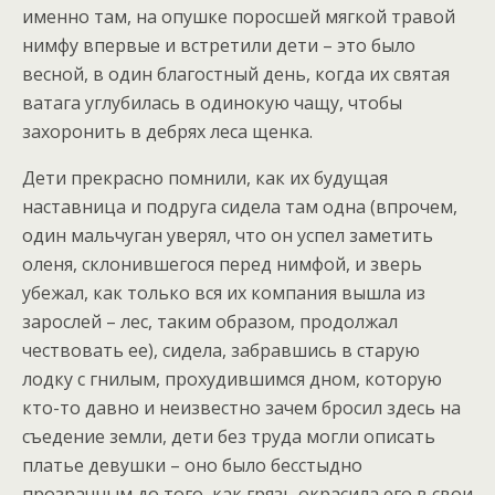
именно там, на опушке поросшей мягкой травой
нимфу впервые и встретили дети – это было
весной, в один благостный день, когда их святая
ватага углубилась в одинокую чащу, чтобы
захоронить в дебрях леса щенка.
Дети прекрасно помнили, как их будущая
наставница и подруга сидела там одна (впрочем,
один мальчуган уверял, что он успел заметить
оленя, склонившегося перед нимфой, и зверь
убежал, как только вся их компания вышла из
зарослей – лес, таким образом, продолжал
чествовать ее), сидела, забравшись в старую
лодку с гнилым, прохудившимся дном, которую
кто-то давно и неизвестно зачем бросил здесь на
съедение земли, дети без труда могли описать
платье девушки – оно было бесстыдно
прозрачным до того, как грязь окрасила его в свои