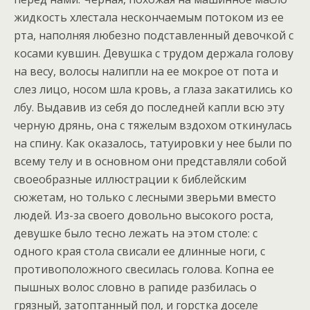
жидкость хлестала нескончаемым потоком из ее
рта, наполняя любезно подставленный девочкой с
косами кувшин. Девушка с трудом держала голову
на весу, волосы налипли на ее мокрое от пота и
слез лицо, носом шла кровь, а глаза закатились ко
лбу. Выдавив из себя до последней капли всю эту
черную дрянь, она с тяжелым вздохом откинулась
на спину. Как оказалось, татуировки у нее были по
всему телу и в основном они представляли собой
своеобразные иллюстрации к библейским
сюжетам, но только с лесными зверьми вместо
людей. Из-за своего довольно высокого роста,
девушке было тесно лежать на этом столе: с
одного края стола свисали ее длинные ноги, с
противоположного свесилась голова. Копна ее
пышных волос словно в рапиде разбилась о
грязный, затоптанный пол, и горстка доселе