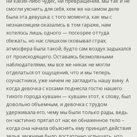
ни каких-либо чудес, ни превращений, мы так и не
смогли уяснить для себя, кем же на самом деле
была эта девушка; с того момента, как мы с
незнакомцем оказались в том гараже, нам
хотелось лишь одного — поскорее оттуда
сбежать, но нас слишком сковывал страх;
атмосфера была такой, будто сам воздух задыхался
от происходящего. Оставаясь безмолвными
наблюдателями, мы все же никак не могли
отделаться от ощущения, что и мы теперь
соучастники, уже ничем не загладить нашу вину. А
когда девочка с косами поднесла гостю нашего
тихого города кувшин — кувшин этот, к слову, был
довольно объемным, и девочка с трудом
удерживала его, чему мы были только рады, ведь
он частично прятал от нас ее обнаженное тело –
когда она начала объяснять ему принцип действия
зелья, мужчине было достаточно услышать, что