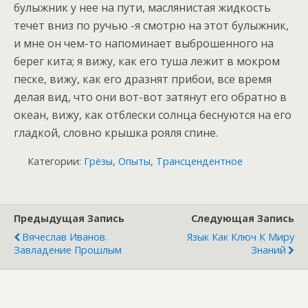
булыжник у нее на пути, маслянистая жидкость
течет вниз по ручью -я смотрю на этот булыжник,
и мне он чем-то напоминает выброшенного на
берег кита; я вижу, как его туша лежит в мокром
песке, вижу, как его дразнят прибои, все время
делая вид, что они вот-вот затянут его обратно в
океан, вижу, как отблески солнца беснуются на его
гладкой, словно крышка рояля спине.
Категории:
Грёзы
,
Опыты
,
Трансцендентное
Предыдущая Запись
Следующая Запись
Вячеслав Иванов.
Язык Как Ключ К Миру
Завладение Прошлым
Знаний