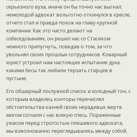
серьезного вуза, иначе он бы точно нас выгнал;
немолодой адвокат вольготно откинулся в кресле,
отчего стал и правда похож на главу крупной
компании. Как это часто делают на
собеседованиях, он решил нас со Стасиком
немного припугнуть, поведав о том, за что
увольнял своих прошлых сотрудников. Коварный
юрист устроил нам настоящее испытание духа,
какими бесы так любили терзать старцев в
пустыне.
Его обширный послужной список и холодный тон, с
которым владелец конторы перечислял
обстоятельства казней своих нерадивых жертв
мигом согнали с нас всякую спесь. Пораженные
ужасом перед строгостью плешивого адвоката,
мы взволнованно переглядывались между собой,