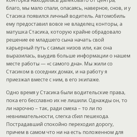
конторка находилась далековато от центра;
благо, мы мало спали, опасаясь, наверное, снов, и у
Стасика появился личный водитель. Автомобиль
ему предоставил вовсе не владелец конторы, а
матушка Стасика, которую крайне обрадовало
решение ее младшего сына начать свой
карьерный путь с самых низов или, как она
выразилась, выудив больше информации о нашем
месте работы — «с самого дна». Мы жили со
Стасиком в соседних домах, и на работу я
приезжал вместе с ним, в его экипаже.
Одно время у Стасика были водительские права,
пока его бесславно их не лишили. Однажды он, то
ли нарочно – так, ради смеха – то ли по
невнимательности, слегка сбил пешехода.
Пострадавший спокойно переходил дорогу,
причем в самом что ни на есть положенном для