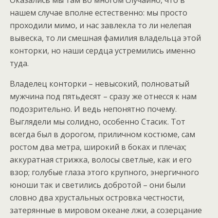
Оказались мы там во многом случайно, что в
нашем случае вполне естественно: мы просто
проходили мимо, и нас завлекла то ли нелепая
вывеска, то ли смешная фамилия владельца этой
конторки, но наши сердца устремились именно
туда.
Владелец конторки – невысокий, полноватый
мужчина под пятьдесят – сразу же отнесся к нам
подозрительно. И ведь непонятно почему.
Выглядели мы солидно, особенно Стасик. Тот
всегда был в дорогом, приличном костюме, сам
ростом два метра, широкий в боках и плечах;
аккуратная стрижка, волосы светлые, как и его
взор; голубые глаза этого крупного, энергичного
юноши так и светились добротой – они были
словно два хрустальных островка честности,
затерянные в мировом океане лжи, а созерцание