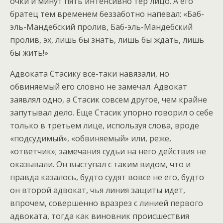
очки и минут пять интенсивно тер лицо. А его
братец тем временем беззаботно напевал: «Баб-
эль-Мандебский пролив, Баб-эль-Мандебский
пролив, эх, лишь бы знать, лишь бы ждать, лишь
бы жить!»
Адвоката Стасику все-таки навязали, но
обвиняемый его словно не замечал. Адвокат
заявлял одно, а Стасик совсем другое, чем крайне
запутывал дело. Еще Стасик упорно говорил о себе
только в третьем лице, используя слова, вроде
«подсудимый», «обвиняемый» или, реже,
«ответчик»; замечания судьи на него действия не
оказывали. Он выступал с таким видом, что и
правда казалось, будто судят вовсе не его, будто
он второй адвокат, чья линия защиты идет,
впрочем, совершенно вразрез с линией первого
адвоката, тогда как виновник происшествия