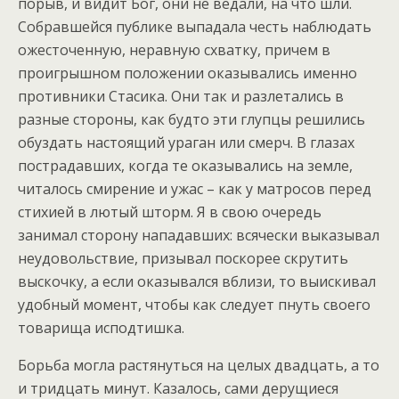
порыв, и видит Бог, они не ведали, на что шли.
Собравшейся публике выпадала честь наблюдать
ожесточенную, неравную схватку, причем в
проигрышном положении оказывались именно
противники Стасика. Они так и разлетались в
разные стороны, как будто эти глупцы решились
обуздать настоящий ураган или смерч. В глазах
пострадавших, когда те оказывались на земле,
читалось смирение и ужас – как у матросов перед
стихией в лютый шторм. Я в свою очередь
занимал сторону нападавших: всячески выказывал
неудовольствие, призывал поскорее скрутить
выскочку, а если оказывался вблизи, то выискивал
удобный момент, чтобы как следует пнуть своего
товарища исподтишка.
Борьба могла растянуться на целых двадцать, а то
и тридцать минут. Казалось, сами дерущиеся