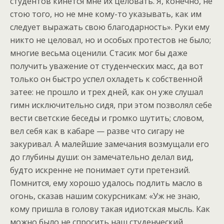
студентов кинется мне их целовать. Я, конечно, не
стою того, но не мне кому-то указывать, как им
следует выражать свою благодарность». Руки ему
никто не целовал, но и особых протестов не было;
многие весьма оценили. Стасик мог бы даже
получить уважение от студенческих масс, да вот
только он быстро успел охладеть к собственной
затее: не прошло и трех дней, как он уже слушал
гимн исключительно сидя, при этом позволял себе
вести светские беседы и громко шутить; словом,
вел себя как в кабаре — разве что сигару не
закуривал. А малейшие замечания возмущали его
до глубины души: он замечательно делал вид,
будто искренне не понимает сути претензий.
Помнится, ему хорошо удалось подлить масло в
огонь, сказав нашим сокурсникам: «Уж не знаю,
кому пришла в голову такая идиотская мысль. Как
можно было не спросить наш студенческий