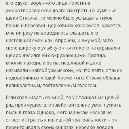
его одухотворенного лица поистине
умиротворяло: если долго смотреть на румяные
щеки Стасика, то можно было услышать тихое
пение и перезвон церковных колоколов. Кажется,
мне ни разу не доводилось слышать его
настоящий смех, как, впрочем, и ему мой, зато
свою широкую улыбку он ни от кого не скрывал и
щедро делился ей с окружающими. Правда,
многие находили ее насмешливой и даже
называли «наглой ухмылкой», но что взять с таких
недоверчивых людей. Кроме того, Стасик обладал
великолепным, поставленным голосом.
Если сравнивать со мной, то у Стасика был целый
ряд преимуществ; он действительно умел пускать
пыль в глаза. Однако, к его минусам нельзя не
отнести страсть к излишней театральности – он
переигрывал в своих образах, нередко доводя