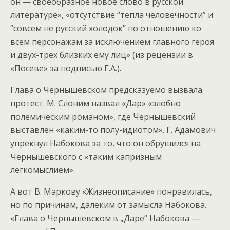
он — своеобразное новое слово в русской
литературе», «отсутствие “тепла человечности” и
“совсем не русский холодок” по отношению ко
всем персонажам за исключением главного героя
и двух-трех близких ему лиц» (из рецензии в
«Посеве» за подписью Г.А.).
Глава о Чернышевском предсказуемо вызвала
протест. М. Слоним назвал «Дар» «злобно
полемическим романом», где Чернышевский
выставлен «каким-то полу-идиотом». Г. Адамович
упрекнул Набокова за то, что он обрушился на
Чернышевского с «таким капризным
легкомыслием».
А вот В. Маркову «Жизнеописание» понравилась,
но по причинам, далёким от замысла Набокова.
«Глава о Чернышевском в „Даре“ Набокова —