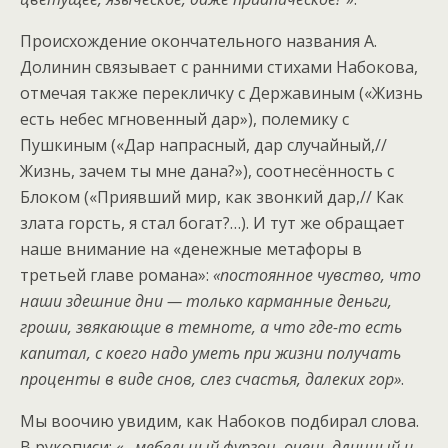
Происхождение окончательного названия А.
Долинин связывает с ранними стихами Набокова,
отмечая также перекличку с Державиным («Жизнь
есть небес мгновенный дар»), полемику с
Пушкиным («Дар напрасный, дар случайный,//
Жизнь, зачем ты мне дана?»), соотнесённость с
Блоком («Приявший мир, как звонкий дар,// Как
злата горсть, я стал богат?…). И тут же обращает
наше внимание на «денежные метафоры в
третьей главе романа»:
«постоянное чувство, что
наши здешние дни — только карманные деньги,
гроши, звякающие в темноте, а что где-то есть
капитал, с коего надо уметь при жизни получать
проценты в виде снов, слез счастья, далеких гор»
.
Мы воочию увидим, как Набоков подбирал слова.
В рукописи:
«…мебельный фургон, очень длинный и