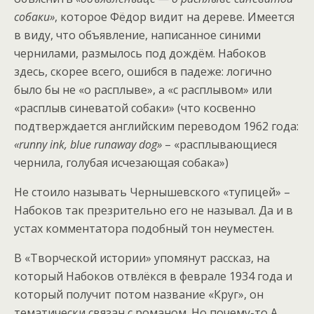
собаки»
, которое Фёдор видит на дереве. Имеется
в виду, что объявление, написанное синими
чернилами, размылось под дождём. Набоков
здесь, скорее всего, ошибся в падеже: логично
было бы не «о расплыве», а «с расплывом» или
«расплыв синеватой собаки» (что косвенно
подтверждается английским переводом 1962 года:
«runny ink, blue runaway dog»
– «расплывающиеся
чернила, голубая исчезающая собака»)
Не стоило называть Чернышевского «тупицей» –
Набоков так презрительно его не называл. Да и в
устах комментатора подобный тон неуместен.
В «Творческой истории» упомянут рассказ, на
который Набоков отвлёкся в феврале 1934 года и
который получит потом название «Круг», он
тематически связан с романом. Но почему-то А.