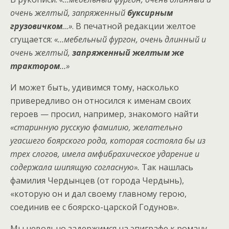
очень желтый, запряженный
буксирным
грузовичком
…»
. В печатной редакции желтое
сгущается:
«…мебельный фургон, очень длинный и
очень желтый,
запряженный желтым же
трактором
…»
И может быть, удивимся тому, насколько
привередливо он относился к именам своих
героев — просил, например, знакомого найти
«старинную русскую фамилию, желательно
угасшего боярского рода, которая состояла бы из
трех слогов, имела амфибрахическое ударение и
содержала шипящую согласную».
Так нашлась
фамилия Чердынцев (от города Чердынь),
«которую он и дал своему главному герою,
соединив ее с боярско-царской Годунов».
Мы невольно задержимся на эпиграфе к роману,