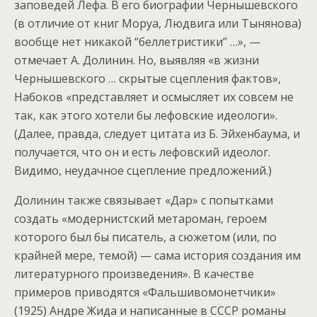
заповедей Лефа. В его биографии Чернышевского
(в отличие от книг Моруа, Людвига или Тынянова)
вообще нет никакой “беллетристики” …», —
отмечает А. Долинин. Но, выявляя «в жизни
Чернышевского … скрытые сцепления фактов»,
Набоков «представляет и осмысляет их совсем не
так, как этого хотели бы лефовские идеологи».
(Далее, правда, следует цитата из Б. Эйхенбаума, и
получается, что он и есть лефовский идеолог.
Видимо, неудачное сцепление предложений.)
Долинин также связывает «Дар» с попытками
создать «модернистский метароман, героем
которого был бы писатель, а сюжетом (или, по
крайней мере, темой) — сама история создания им
литературного произведения». В качестве
примеров приводятся «Фальшивомонетчики»
(1925) Андре Жида и написанные в СССР романы