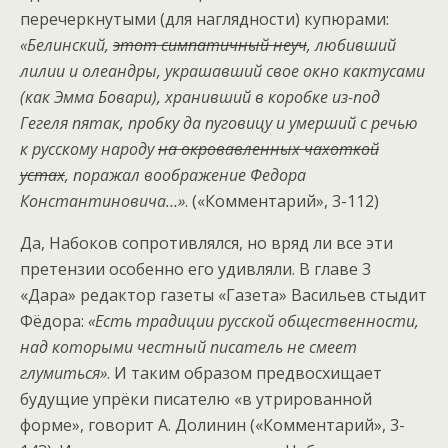
перечеркнутыми (для наглядности) купюрами:
«Белинский,
этот симпатичный неуч
, любивший
лилии и олеандры, украшавший свое окно кактусами
(как Эмма Бовари), хранивший в коробке из-под
Гегеля пятак, пробку да пуговицу и умерший с речью
к русскому народу
на окровавленных чахоткой
устах
, поражал воображение Федора
Константиновича…»
. («Комментарий», 3-112)
Да, Набоков сопротивлялся, но вряд ли все эти
претензии особенно его удивляли. В главе 3
«Дара» редактор газеты «Газета» Васильев стыдит
Фёдора:
«Есть традиции русской общественности,
над которыми честный писатель не смеет
глумиться»
. И таким образом предвосхищает
будущие упрёки писателю «в утрированной
форме», говорит А. Долинин («Комментарий», 3-