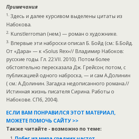
Примечания
1.
Здесь и далее курсивом выделены цитаты из
Набокова.
2.
Kunstlerroman (нем.) — роман о художнике.
3.
Впервые эти наброски описал Б. Бойд (см.: Б.Бойд.
От «Дара» — к «Solus Rex»// Владимир Набоков:
русские годы. Гл. 22.VII. 2010). Потом более
обстоятельно пересказала Дж. Грейсон; потом, с
публикацией одного наброска, — и сам А.Долинин
( см.: А.Долинин. Загадка недописанного романа.//
Истинная жизнь писателя Сирина. Работы о
Набокове. СПб, 2004).
ЕСЛИ ВАМ ПОНРАВИЛСЯ ЭТОТ МАТЕРИАЛ,
МОЖЕТЕ ПОМОЧЬ САЙТУ >>
Также читайте - возможно по теме:
Побег из мира средних частот