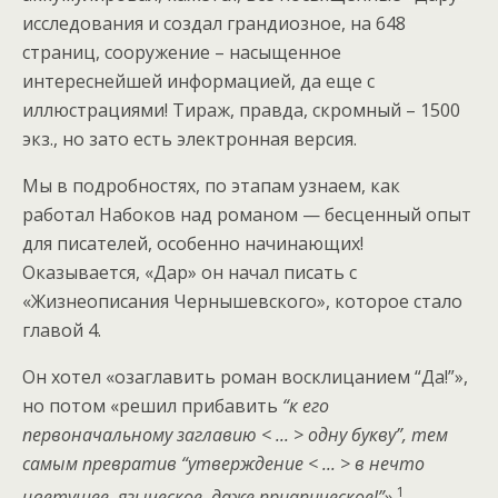
исследования и создал грандиозное, на 648
страниц, сооружение – насыщенное
интереснейшей информацией, да еще с
иллюстрациями! Тираж, правда, скромный – 1500
экз., но зато есть электронная версия.
Мы в подробностях, по этапам узнаем, как
работал Набоков над романом — бесценный опыт
для писателей, особенно начинающих!
Оказывается, «Дар» он начал писать с
«Жизнеописания Чернышевского», которое стало
главой 4.
Он хотел «озаглавить роман восклицанием “Да!”»,
но потом «решил прибавить
“к его
первоначальному заглавию < ... > одну букву”, тем
самым превратив “утверждение < ... > в нечто
1
цветущее, языческое, даже приапическое!”
».