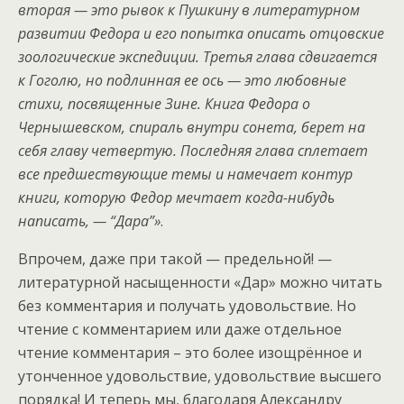
вторая — это рывок к Пушкину в литературном
развитии Федора и его попытка описать отцовские
зоологические экспедиции. Третья глава сдвигается
к Гоголю, но подлинная ее ось — это любовные
стихи, посвященные Зине. Книга Федора о
Чернышевском, спираль внутри сонета, берет на
себя главу четвертую. Последняя глава сплетает
все предшествующие темы и намечает контур
книги, которую Федор мечтает когда-нибудь
написать, — “Дара”»
.
Впрочем, даже при такой — предельной! —
литературной насыщенности «Дар» можно читать
без комментария и получать удовольствие. Но
чтение с комментарием или даже отдельное
чтение комментария – это более изощрённое и
утонченное удовольствие, удовольствие высшего
порядка! И теперь мы, благодаря Александру