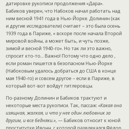
датировке рукописи продолжения «Дара».
Бабиков уверен, что Набоков начал работать над
ним весной 1941 года в Нью-Йорке. Долинин (как
и другие исследователи) считает – это была осень
1939 года в Париже, « вскоре после начала Второй
мировой войны, а может быть, и чуть позже,
зимой и весной 1940-го». Но так ли это важно,
спросит кто-то… Важно! Потому что одно дело ,
если роман пишется в безопасном Нью-Йорке
(Набоковым удалось добраться до США в конце
мая 1940-го) и совсем другое – если в Париже, в
который вот-вот войдут гитлеровцы.
По-разному Долинин и Бабиков трактуют и
некоторые места рукописи. Так, пассаж:
«Какая она
изящная, жалкая, и что у нее один любовник за
другим, и все бедняки.»
, — Бабиков относит к юной
проститутке Ивонн, с которой развлекался Фёдор.