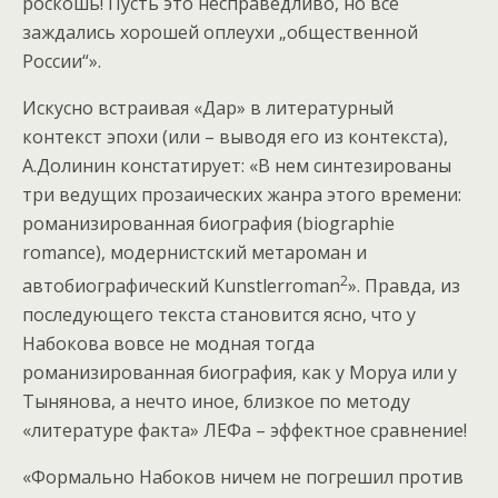
роскошь! Пусть это несправедливо, но все
заждались хорошей оплеухи „общественной
России“».
Искусно встраивая «Дар» в литературный
контекст эпохи (или – выводя его из контекста),
А.Долинин констатирует: «В нем синтезированы
три ведущих прозаических жанра этого времени:
романизированная биография (biographie
romance), модернистский метароман и
2
автобиографический Kunstlerroman
». Правда, из
последующего текста становится ясно, что у
Набокова вовсе не модная тогда
романизированная биография, как у Моруа или у
Тынянова, а нечто иное, близкое по методу
«литературе факта» ЛЕФа – эффектное сравнение!
«Формально Набоков ничем не погрешил против