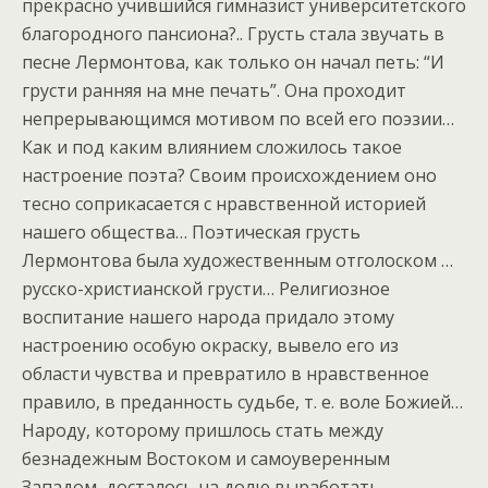
прекрасно учившийся гимназист университетского
благородного пансиона?.. Грусть стала звучать в
песне Лермонтова, как только он начал петь: “И
грусти ранняя на мне печать”. Она проходит
непрерывающимся мотивом по всей его поэзии…
Как и под каким влиянием сложилось такое
настроение поэта? Своим происхождением оно
тесно соприкасается с нравственной историей
нашего общества… Поэтическая грусть
Лермонтова была художественным отголоском …
русско-христианской грусти… Религиозное
воспитание нашего народа придало этому
настроению особую окраску, вывело его из
области чувства и превратило в нравственное
правило, в преданность судьбе, т. е. воле Божией…
Народу, которому пришлось стать между
безнадежным Востоком и самоуверенным
Западом, досталось на долю выработать