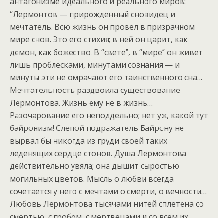
антагонизме идеального и реального миров:
“Лермонтов — прирожденный сновидец и
мечтатель. Всю жизнь он провел в призрачном
мире снов. Это его стихия; в ней он царит, как
демон, как божество. В “свете”, в “мире” он живет
лишь проблесками, минутами сознания — и
минуты эти не омрачают его таинственного сна…
Мечтательность раздвоила существование
Лермонтова. Жизнь ему не в жизнь…
Разочарование его неподдельно; нет уж, какой тут
байронизм! Слепой подражатель Байрону не
вырвал бы никогда из груди своей таких
леденящих сердце стонов. Душа Лермонтова
действительно увяла; она дышит сыростью
могильных цветов. Мысль о любви всегда
сочетается у него с мечтами о смерти, о вечности…
Любовь Лермонтова тысячами нитей сплетена со
смертью, с гробом, с мертвецами и со всем их