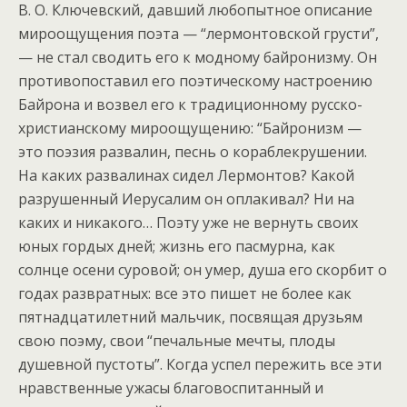
В. О. Ключевский, давший любопытное описание
мироощущения поэта — “лермонтовской грусти”,
— не стал сводить его к модному байронизму. Он
противопоставил его поэтическому настроению
Байрона и возвел его к традиционному русско-
христианскому мироощущению: “Байронизм —
это поэзия развалин, песнь о кораблекрушении.
На каких развалинах сидел Лермонтов? Какой
разрушенный Иерусалим он оплакивал? Ни на
каких и никакого… Поэту уже не вернуть своих
юных гордых дней; жизнь его пасмурна, как
солнце осени суровой; он умер, душа его скорбит о
годах развратных: все это пишет не более как
пятнадцатилетний мальчик, посвящая друзьям
свою поэму, свои “печальные мечты, плоды
душевной пустоты”. Когда успел пережить все эти
нравственные ужасы благовоспитанный и