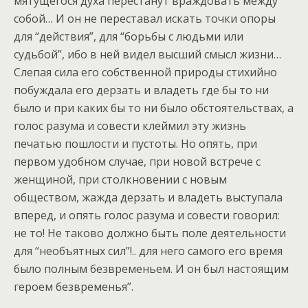
мятущегося духа перестанут враждовать между
собой… И он не переставал искать точки опоры
для “действия”, для “борьбы с людьми или
судьбой”, ибо в ней видел высший смысл жизни…
Слепая сила его собственной природы стихийно
побуждала его дерзать и владеть где бы то ни
было и при каких бы то ни было обстоятельствах, а
голос разума и совести клеймил эту жизнь
печатью пошлости и пустоты. Но опять, при
первом удобном случае, при новой встрече с
женщиной, при столкновении с новым
обществом, жажда дерзать и владеть выступала
вперед, и опять голос разума и совести говорил:
не то! Не таково должно быть поле деятельности
для “необъятных сил”!.. для него самого его время
было полным безвременьем. И он был настоящим
героем безвременья”.