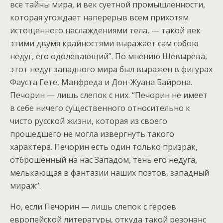
все тайны мира, и век суетной промышленности,
которая угождает наперерыв всем прихотям
истощенного наслаждениями тела, — такой век
этими двумя крайностями выражает сам собою
недуг, его одолевающий”. По мнению Шевырева,
этот недуг западного мира был выражен в фигурах
Фауста Гете, Манфреда и Дон-Жуана Байрона.
Печорин — лишь слепок с них. “Печорин не имеет
в себе ничего существенного относительно к
чисто русской жизни, которая из своего
прошедшего не могла извергнуть такого
характера. Печорин есть один только призрак,
отброшенный на нас Западом, тень его недуга,
мелькающая в фантазии наших поэтов, западный
мираж”.
Но, если Печорин — лишь слепок с героев
европейской литературы, откуда такой резонанс