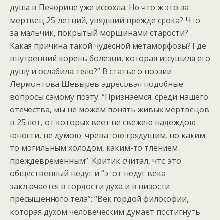
душа в Печорине уже иссохла. Но что ж это за
мертвец 25-летний, увядший прежде срока? Что
за мальчик, покрытый морщинами старости?
Какая причина такой чудесной метаморфозы? Где
внутренний корень болезни, которая иссушила его
душу и ослабила тело?”
В статье о поэзии
Лермонтова Шевырев адресовал подобные
вопросы самому поэту: “Признаемся: среди нашего
отечества, мы не можем понять живых мертвецов
в 25 лет, от которых веет не свежею надеждою
юности, не думою, чреватою грядущим, но каким-
то могильным холодом, каким-то тлением
преждевременным”. Критик считал, что это
общественный недуг и “этот недуг века
заключается в гордости духа и в низости
пресыщенного тела”: “Век гордой философии,
которая духом человеческим думает постигнуть