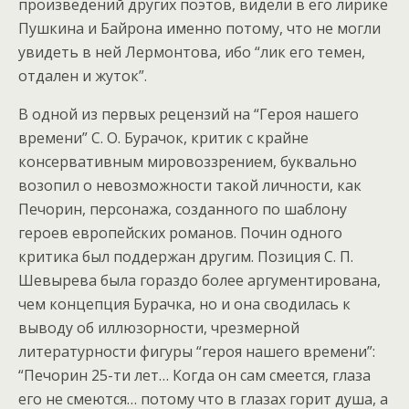
произведений других поэтов, видели в его лирике
Пушкина и Байрона именно потому, что не могли
увидеть в ней Лермонтова, ибо “лик его темен,
отдален и жуток”.
В одной из первых рецензий на “Героя нашего
времени” С. О. Бурачок, критик с крайне
консервативным мировоззрением, буквально
возопил о невозможности такой личности, как
Печорин, персонажа, созданного по шаблону
героев европейских романов. Почин одного
критика был поддержан другим. Позиция С. П.
Шевырева была гораздо более аргументирована,
чем концепция Бурачка, но и она сводилась к
выводу об иллюзорности, чрезмерной
литературности фигуры “героя нашего времени”:
“Печорин 25-ти лет… Когда он сам смеется, глаза
его не смеются… потому что в глазах горит душа, а