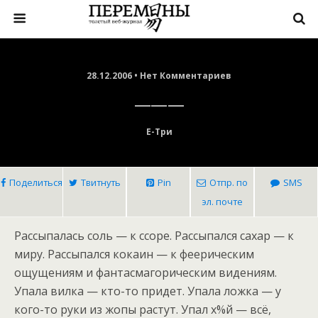
28.12.2006 • Нет Комментариев
———
Е-Три
Поделиться
Твитнуть
Pin
Отпр. по
SMS
эл. почте
Рассыпалась соль — к ссоре. Рассыпался сахар — к
миру. Рассыпался кокаин — к феерическим
ощущениям и фантасмагорическим видениям.
Упала вилка — кто-то придет. Упала ложка — у
кого-то руки из жопы растут. Упал х%й — всё,