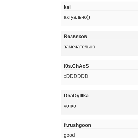
kai
актуально))
Rезвяков
замечательно
f0s.ChAoS
xDDDDDD
DeaDyIIIka
чотко
fr.rushgoon
good