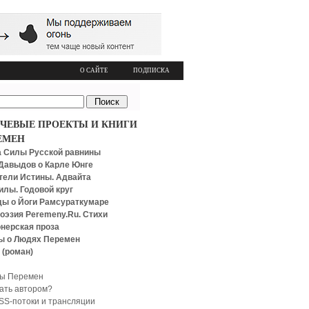
О САЙТЕ
ПОДПИСКА
ЧЕВЫЕ ПРОЕКТЫ И КНИГИ
ЕМЕН
 Силы Русской равнины
Давыдов о Карле Юнге
тели Истины. Адвайта
илы. Годовой круг
ы о Йоги Рамсураткумаре
оэзия Peremeny.Ru. Стихи
нерская проза
ы о Людях Перемен
 (роман)
ы Перемен
тать автором?
SS-потоки и трансляции