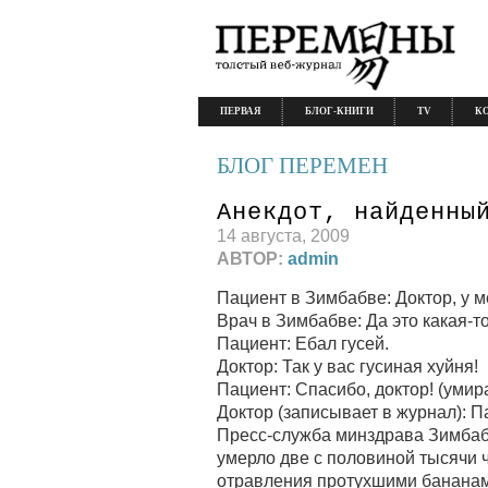
ПЕРВАЯ
БЛОГ-КНИГИ
TV
К
БЛОГ ПЕРЕМЕН
Анекдот, найденны
14 августа, 2009
АВТОР:
admin
Пациент в Зимбабве: Доктор, у 
Врач в Зимбабве: Да это какая-т
Пациент: Ебал гусей.
Доктор: Так у вас гусиная хуйня!
Пациент: Спасибо, доктор! (умир
Доктор (записывает в журнал): П
Пресс-служба минздрава Зимба
умерло две с половиной тысячи ч
отравления протухшими бананами