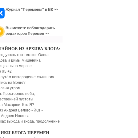
Журнал "Перемены" в ВК >>
Вы можете поблагодарить
редакторов Перемен >>
ЧАЙНОЕ ИЗ АРХИВА БЛОГА:
воду скрытых текстов Олега
ова и Димы Мишенина
ицюань на морозе
а #5 +2
 путём новгородские «викинги»
лись на Волге?
.сеня утром.
. Просторнее неба,
ественней пустоты
а Махарши. Кто Я?
аз Андрея Белого «ЙОГ»
 Андрея Носкова
сках выхода и входа. продолжение
РИКИ БЛОГА ПЕРЕМЕН