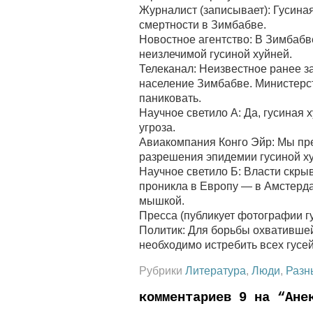
Журналист (записывает): Гусина
смертности в Зимбабве.
Новостное агентство: В Зимбабв
неизлечимой гусиной хуйней.
Телеканал: Неизвестное ранее з
население Зимбабве. Министерс
паниковать.
Научное светило А: Да, гусиная х
угроза.
Авиакомпания Конго Эйр: Мы пр
разрешения эпидемии гусиной ху
Научное светило Б: Власти скры
проникла в Европу — в Амстерда
мышкой.
Пресса (публикует фотографии г
Политик: Для борьбы охватившей
необходимо истребить всех гусей
Рубрики
Литература
,
Люди
,
Разн
комментариев 9 на “Ане