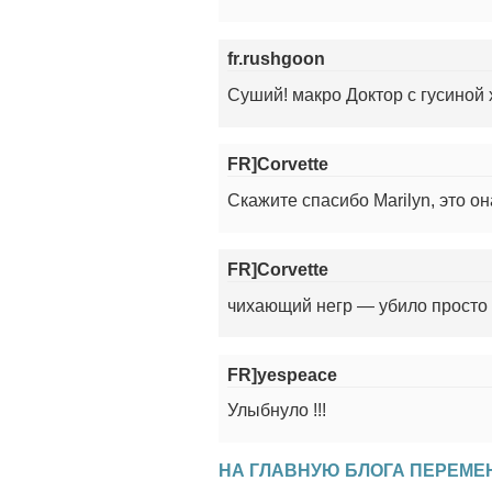
fr.rushgoon
Суший! макро Доктор с гусиной х
FR]Corvette
Скажите спасибо Marilyn, это он
FR]Corvette
чихающий негр — убило просто 
FR]yespeace
Улыбнуло !!!
НА ГЛАВНУЮ БЛОГА ПЕРЕМЕ