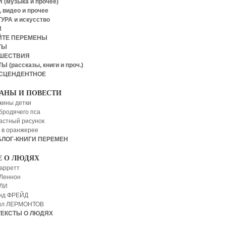
 (музыка и прочее)
 видео и прочее
УРА и искусство
И
ЙТЕ ПЕРЕМЕНЫ
ТЫ
ШЕСТВИЯ
Ы (рассказы, книги и проч.)
СЦЕНДЕНТНОЕ
АНЫ И ПОВЕСТИ
кины детки
бродячего пса
астный рисунок
 в оранжерее
БЛОГ-КНИГИ ПЕРЕМЕН
Е О ЛЮДЯХ
арретт
Леннон
 ЛИ
нд ФРЕЙД
ил ЛЕРМОНТОВ
ТЕКСТЫ О ЛЮДЯХ