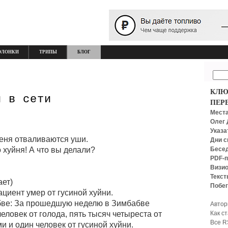
ОЛОНКИ
ТРИПЫ
БЛОГ
КЛЮ
й в сети
ПЕР
Места
Олег 
Указа
меня отваливаются уши.
Дни с
Бесед
о хуйня! А что вы делали?
PDF-п
Визио
Текст
ает)
Побег
ациент умер от гусиной хуйни.
бве: За прошедшую неделю в Зимбабве
Автор
Как с
еловек от голода, пять тысяч четыреста от
Все R
 и один человек от гусиной хуйни.