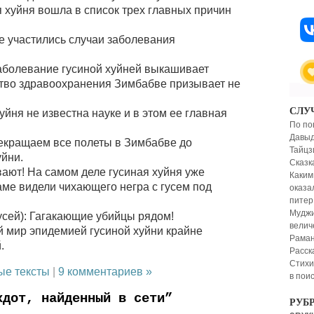
я хуйня вошла в список трех главных причин
е участились случаи заболевания
аболевание гусиной хуйней выкашивает
тво здравоохранения Зимбабве призывает не
СЛУ
уйня не известна науке и в этом ее главная
По по
Давыд
екращаем все полеты в Зимбабве до
Тайцз
йни.
Сказк
вают! На самом деле гусиная хуйня уже
Каким
ме видели чихающего негра с гусем под
оказа
питер
Муджи
усей): Гагакающие убийцы рядом!
велич
 мир эпидемией гусиной хуйни крайне
Раман
.
Расск
Стихи
ые тексты
|
9 комментариев »
в пои
кдот, найденный в сети”
РУБ