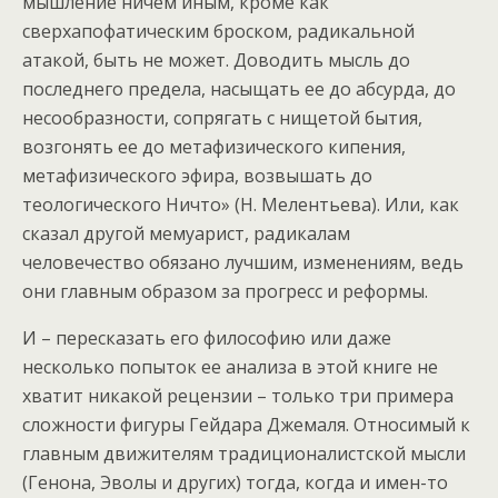
мышление ничем иным, кроме как
сверхапофатическим броском, радикальной
атакой, быть не может. Доводить мысль до
последнего предела, насыщать ее до абсурда, до
несообразности, сопрягать с нищетой бытия,
возгонять ее до метафизического кипения,
метафизического эфира, возвышать до
теологического Ничто» (Н. Мелентьева). Или, как
сказал другой мемуарист, радикалам
человечество обязано лучшим, изменениям, ведь
они главным образом за прогресс и реформы.
И – пересказать его философию или даже
несколько попыток ее анализа в этой книге не
хватит никакой рецензии – только три примера
сложности фигуры Гейдара Джемаля. Относимый к
главным движителям традиционалистской мысли
(Генона, Эволы и других) тогда, когда и имен-то