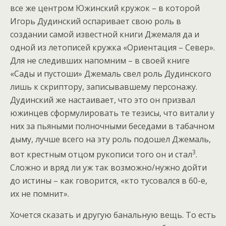
все же центром Южинский кружок – в которой
Игорь Дудинский оспаривает свою роль в
создании самой известной книги Джемаля да и
одной из летописей кружка «Ориентация – Север».
Для не следивших напомним – в своей книге
«Сады и пустоши» Джемаль свел роль Дудинского
лишь к скриптору, записывавшему персонажу.
Дудинский же настаивает, что это он призвал
южинцев сформулировать те тезисы, что витали у
них за пьяными полночными беседами в табачном
дыму, лучше всего на эту роль подошел Джемаль,
3
вот крестным отцом рукописи того он и стал
.
Сложно и вряд ли уж так возможно/нужно дойти
до истины – как говорится, «кто тусовался в 60-е,
их не помнит».
Хочется сказать и другую банальную вещь. То есть