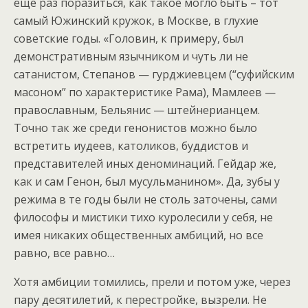
еще раз поразиться, как такое могло быть – тот
самый Южинский кружок, в Москве, в глухие
советские годы. «Головин, к примеру, был
демонстративным язычником и чуть ли не
сатанистом, Степанов — гурджиевцем (“суфийским
масоном” по характеристике Рама), Мамлеев —
православным, Бельянис — штейнерианцем.
Точно так же среди генонистов можно было
встретить иудеев, католиков, буддистов и
представителей иных деноминаций. Гейдар же,
как и сам Генон, был мусульманином». Да, зубы у
режима в те годы были не столь заточены, сами
философы и мистики тихо куролесили у себя, не
имея никаких общественных амбиций, но все
равно, все равно…
Хотя амбиции томились, прели и потом уже, через
пару десятилетий, к перестройке, вызрели. Не