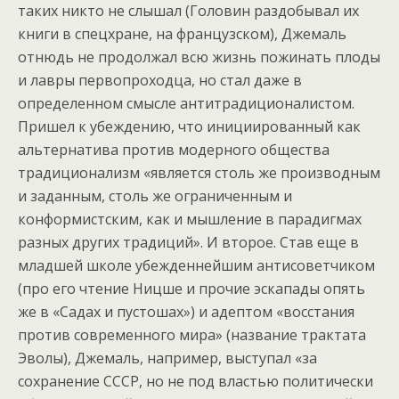
таких никто не слышал (Головин раздобывал их
книги в спецхране, на французском), Джемаль
отнюдь не продолжал всю жизнь пожинать плоды
и лавры первопроходца, но стал даже в
определенном смысле антитрадиционалистом.
Пришел к убеждению, что инициированный как
альтернатива против модерного общества
традиционализм «является столь же производным
и заданным, столь же ограниченным и
конформистским, как и мышление в парадигмах
разных других традиций». И второе. Став еще в
младшей школе убежденнейшим антисоветчиком
(про его чтение Ницше и прочие эскапады опять
же в «Садах и пустошах») и адептом «восстания
против современного мира» (название трактата
Эволы), Джемаль, например, выступал «за
сохранение СССР, но не под властью политически