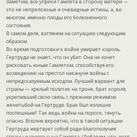
Заметим, все упреки Гамлета в сторону матери —
это не непреложные и очевидные истины, а, во
многом, именно плоды его болезненного
состояния.
В самом деле, взглянем на ситуацию следующим
образом.
Во время подготовки к войне умирает король.
Гертруда не знает, что он убит. Она не хочет
рисковать юным Гамлетом, способствуя его
возведению на престол накануне войны с
непредсказуемым исходом. Лучший вариант для
страны — зрелый политик на троне, брат короля,
укрепивший свою связь с прежним режимом
женитьбой на Гертруде. Брак был излишне
поспешным? Так ведь война на пороге, тянуть
опасно. Вполне вероятно, что в такой ситуации
Гертруда жертвует собой ради благополучия
страны и своего сына Гамлета. (Добавим, что, хотя