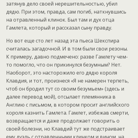
затянув дело своей нерешительностью, убил
дядю. При этом, правда, сам погиб, наткнувшись
на отравленный клинок. Был там и дух отца
Гамлета, который и рассказал сыну правду.
Но вот еще сто лет назад эта пьеса Шекспира
считалась загадочной. И в том были свои резоны.
К примеру, давно подмечено: разве Гамлету чем-
то помогло, что он прикинулся безумным? Нет.
Наоборот, это насторожило его дядю короля
Клавдия, и тот, произнеся «Я не намерен терпеть,
чтоб он бродил тут со своим безумьем» (здесь и
далее перевод мой), отсылает племянника в
Англию с письмом, в котором просит английского
короля казнить Гамлета. Гамлет, избежав смерти,
возвращается и даже продолжает говорить о
своей болезни, но Клавдий тут же подстраивает
ему дуэль с отравленными клинком и вином, на