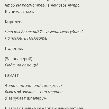
чтоб вы рассмотрели в нем свое нутро.
Вынимает меч.
Королева:
Что ты делаешь? Ты хочешь меня убить?
На помощь! Помогите!
Полоний:
(За шпалерой)
Сюда, на помощь!
Гамлет:
А это что значит? Там крыса?
Бьюсь об заклад — она мертва.
(Разрубает шпалеру)».
В этом отрывке ремарка «Вынимает меч»