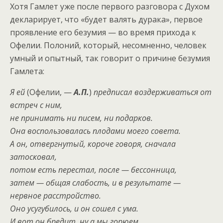
Хотя Гамлет уже после первого разговора с Духом
декларирует, что «будет валять дурака», первое
проявление его безумия — во время прихода к
Офелии. Полоний, который, несомненно, человек
умный и опытный, так говорит о причине безумия
Гамлета:
Я ей
(Офелии, —
А.П.
)
предписал воздерживаться от
встреч с ним,
не принимать ни писем, ни подарков.
Она воспользовалась плодами моего совета.
А он, отвергнутый, короче говоря, сначала
затосковал,
потом есть перестал, после — бессонница,
затем — общая слабость, и в результате —
нервное расстройство.
Оно усугубилось, и он сошел с ума.
И вот он бредит, ну а мы горюем.