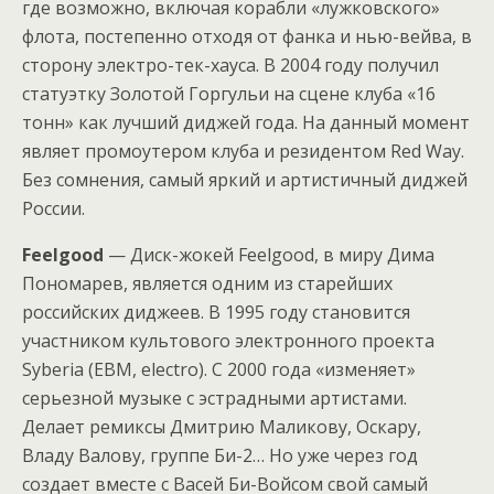
где возможно, включая корабли «лужковского»
флота, постепенно отходя от фанка и нью-вейва, в
сторону электро-тек-хауса. В 2004 году получил
статуэтку Золотой Горгульи на сцене клуба «16
тонн» как лучший диджей года. На данный момент
являет промоутером клуба и резидентом Red Way.
Без сомнения, самый яркий и артистичный диджей
России.
Feelgood
— Диск-жокей Feelgood, в миру Дима
Пономарев, является одним из старейших
российских диджеев. В 1995 году становится
участником культового электронного проекта
Syberia (EBM, electro). С 2000 года «изменяет»
серьезной музыке с эстрадными артистами.
Делает ремиксы Дмитрию Маликову, Оскару,
Владу Валову, группе Би-2… Но уже через год
создает вместе с Васей Би-Войсом свой самый