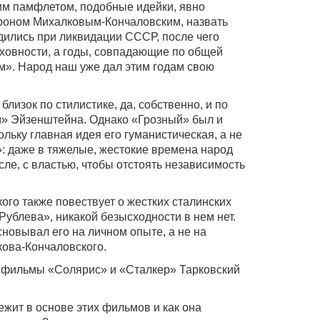
им памфлетом, подобные идейки, явно
роном Михалковым-Кончаловским, назвать
одились при ликвидации СССР, после чего
уховности, а годы, совпадающие по общей
». Народ наш уже дал этим годам свою
близок по стилистике, да, собственно, и по
» Эйзенштейна. Однако «Грозный» был и
льку главная идея его гуманистическая, а не
»: даже в тяжелые, жестокие времена народ
сле, с властью, чтобы отстоять независимость
ого также повествует о жестких сталинских
«Рублева», никакой безысходности в нем нет.
основывал его на личном опыте, а не на
ова-Кончаловского.
 фильмы «Солярис» и «Сталкер» Тарковский
ежит в основе этих фильмов и как она