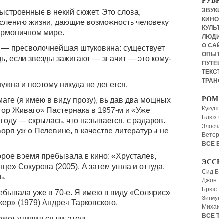
РУБ
ЗВУКИ
выстроенные в некий сюжет. Это слова,
КИНО,
ыслению жизни, дающие возможность человеку
КУЛЬТ
армоничном мире.
ЛЮД
О СА
я — пресволочнейшая штуковина: существует
ОПЫ
дь, если звезды зажигают — значит — это кому-
ПУТЕ
ТЕКСТ
ТРАН
нужна и поэтому никуда не денется.
РОМ
маге (я имею в виду прозу), выдав два мощных
Кукуш
ор Живаго» Пастернака в 1957-м и «Уже
Блюз 
году — скрылась, что называется, с радаров.
Злосч
оря уж о Пелевине, в качестве литературы не
Ветер
ВСЕ 
орое время пребывала в кино: «Хрусталев,
ЭСС
це» Сокурова (2005). А затем ушла и оттуда.
Сид Б
ь.
Джон 
Брюс
ребывала уже в 70-е. Я имею в виду «Солярис»
Зигму
кер» (1979) Андрея Тарковского.
Миха
ВСЕ 
жет удивиться читатель.