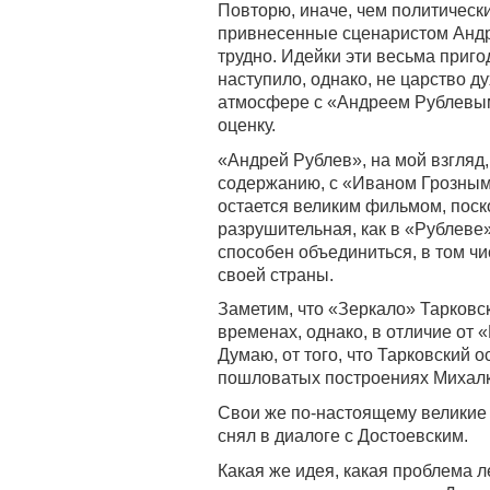
Повторю, иначе, чем политическ
привнесенные сценаристом Анд
трудно. Идейки эти весьма приг
наступило, однако, не царство д
атмосфере с «Андреем Рублевым
оценку.
«Андрей Рублев», на мой взгляд, 
содержанию, с «Иваном Грозным
остается великим фильмом, поско
разрушительная, как в «Рублеве
способен объединиться, в том чи
своей страны.
Заметим, что «Зеркало» Тарковск
временах, однако, в отличие от 
Думаю, от того, что Тарковский 
пошловатых построениях Михалк
Свои же по-настоящему великие
снял в диалоге с Достоевским.
Какая же идея, какая проблема л