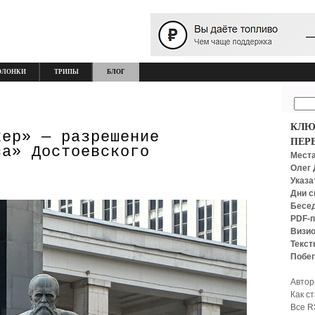
ОЛОНКИ
ТРИПЫ
БЛОГ
КЛЮ
кер» — разрешение
ПЕР
са» Достоевского
Места
Олег 
Указа
Дни с
Бесед
PDF-п
Визио
Текст
Побег
Автор
Как с
Все R