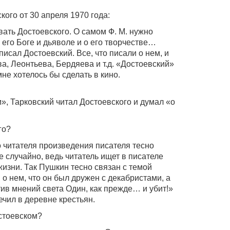
кого от 30 апреля 1970 года:
вать Достоевского. О самом Ф. М. нужно
о его Боге и дьяволе и о его творчестве…
писал Достоевский. Все, что писали о нем, и
 Леонтьева, Бердяева и т.д. «Достоевский»
мне хотелось бы сделать в кино.
», Тарковский читал Достоевского и думал «о
го?
о читателя произведения писателя тесно
е случайно, ведь читатель ищет в писателе
изни. Так Пушкин тесно связан с темой
о нем, что он был дружен с декабристами, а
тив мнений света Один, как прежде… и убит!»
ечил в деревне крестьян.
стоевском?