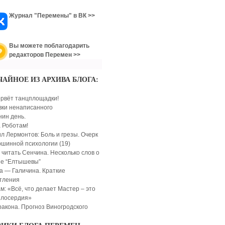
Журнал "Перемены" в ВК >>
Вы можете поблагодарить
редакторов Перемен >>
ЧАЙНОЕ ИЗ АРХИВА БЛОГА:
орвёт танцплощадки!
ки ненаписанного
нин день.
 Роботам!
л Лермонтов: Боль и грезы. Очерк
ршинной психологии (19)
 читать Сенчина. Несколько слов о
е “Елтышевы”
а — Галичина. Краткие
тления
м: «Всё, что делает Мастер – это
илосердия»
ракона. Прогноз Виногродского