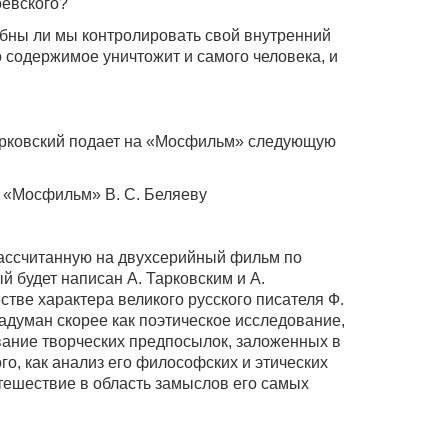
оевского?
бны ли мы контролировать свой внутренний
о содержимое уничтожит и самого человека, и
арковский подает на «Мосфильм» следующую
 «Мосфильм» В. С. Беляеву
рассчитанную на двухсерийный фильм по
 будет написан А. Тарковским и А.
тве характера великого русского писателя Ф.
адуман скорее как поэтическое исследование,
ование творческих предпосылок, заложенных в
о, как анализ его философских и этических
утешествие в область замыслов его самых