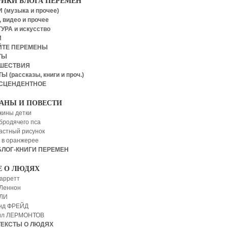
РИКИ БЛОГА ПЕРЕМЕН
 (музыка и прочее)
 видео и прочее
УРА и искусство
И
ЙТЕ ПЕРЕМЕНЫ
ТЫ
ШЕСТВИЯ
Ы (рассказы, книги и проч.)
СЦЕНДЕНТНОЕ
АНЫ И ПОВЕСТИ
кины детки
бродячего пса
астный рисунок
 в оранжерее
БЛОГ-КНИГИ ПЕРЕМЕН
Е О ЛЮДЯХ
арретт
Леннон
 ЛИ
нд ФРЕЙД
ил ЛЕРМОНТОВ
ТЕКСТЫ О ЛЮДЯХ