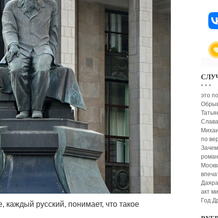
СЛУ
* * *
это п
Обрыв
Татья
Слава
Михаи
по ве
Зачем
роман
Москв
впеча
Даяра
акт м
Год Д
, каждый русский, понимает, что такое