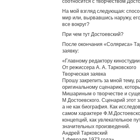
соотносится с творчеством Дост
На мой взгляд следующая: спосо
мир или, вырвавшись наружу, ег
все вокруг?
При чем тут Достоевский?
После окончания «Соляриса» Т
заявку:
«Главному редактору киностудии
От режиссера А. А. Тарковского
Творческая заявка
Прошу закрепить за мной тему, 
оригинальному сценарию, который
Мишариным о творчестве и сущес
M Достоевского. Сценарий этот з
а не как биография. Как исслед
самом характере Ф.М.Достоевског
концепций, как увлекательное п
значительных произведений.
Андрей Тарковский
1 февраля 1973 года»