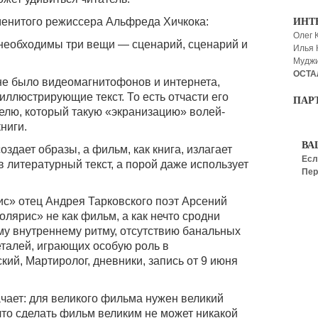
енитого режиссера Альфреда Хичкока:
ИНТ
Олег 
 необходимы три вещи — сценарий, сценарий и
Илья
Мудж
ОСТА
е не было видеомагнитофонов и интернета,
 иллюстрирующие текст. То есть отчасти его
ПАР
елю, который такую «экранизацию» волей-
ниги.
ВА
создает образы, а фильм, как книга, излагает
Есл
в литературный текст, а порой даже использует
Пер
ис» отец Андрея Тарковского поэт Арсений
лярис» не как фильм, а как нечто сродни
му внутреннему ритму, отсутствию банальных
талей, играющих особую роль в
ий, Мартиролог, дневники, запись от 9 июня
ачает: для великого фильма нужен великий
что сделать фильм великим не может никакой