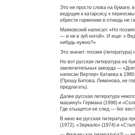
Это не просто слова на бумаге, 
ведущие к катарсису, к переосм
обрести гармонию в отнюдь не г
Маяковский написал: «Но поэзи
— и ни в зуб ногой». И еще: » Ве
нибудь нужно?»
Это значит: поэзия (литература) 
Но вот русская литература на бу
заключительных аккорда — «Докт
написан Вертер» Катаева в 1980 
(Прошу Битова, Лимонова, не гов
предлагать).
Далее русская литература некот
машину!» Германа (1998) и «Солн
Где отыщется ее след — бог вест
В кино же русская литература п
(1972), «Зеркало» (1974) и «Стал
— Фильмы как литература?! — мо