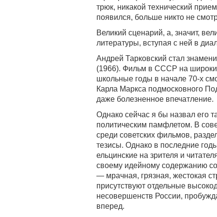
трюк, никакой технический прием
появился, больше никто не смотр
Великий сценарий, а, значит, ве
литературы, вступая с ней в диа
Андрей Тарковский стал знамен
(1966). Фильм в СССР на широкий
школьные годы в начале 70-х смо
Карла Маркса подмосковного Под
даже болезненное впечатление.
Однако сейчас я бы назвал его т
политическим памфлетом. В сове
среди советских фильмов, разд
тезисы. Однако в последние го
ельцинские на зрителя и читате
своему идейному содержанию с
— мрачная, грязная, жестокая ст
присутствуют отдельные высокод
несовершенств России, пробужда
вперед.