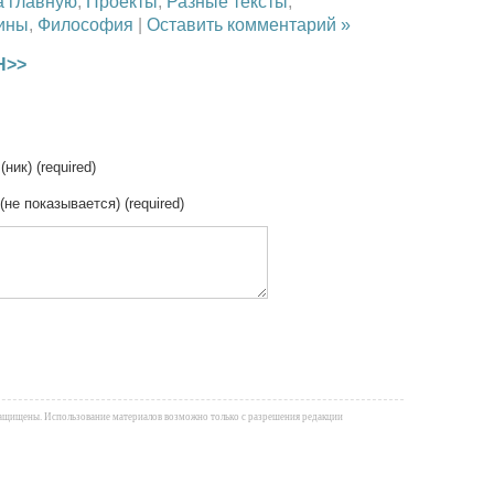
а главную
,
Проекты
,
Разные тексты
,
тины
,
Философия
|
Оставить комментарий »
Н>>
(ник) (required)
 (не показывается) (required)
а защищены. Использование материалов возможно только с разрешения редакции