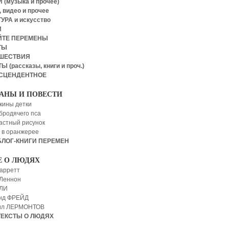
 (музыка и прочее)
 видео и прочее
УРА и искусство
И
ЙТЕ ПЕРЕМЕНЫ
ТЫ
ШЕСТВИЯ
Ы (рассказы, книги и проч.)
СЦЕНДЕНТНОЕ
АНЫ И ПОВЕСТИ
кины детки
бродячего пса
астный рисунок
 в оранжерее
БЛОГ-КНИГИ ПЕРЕМЕН
Е О ЛЮДЯХ
арретт
Леннон
 ЛИ
нд ФРЕЙД
ил ЛЕРМОНТОВ
ТЕКСТЫ О ЛЮДЯХ