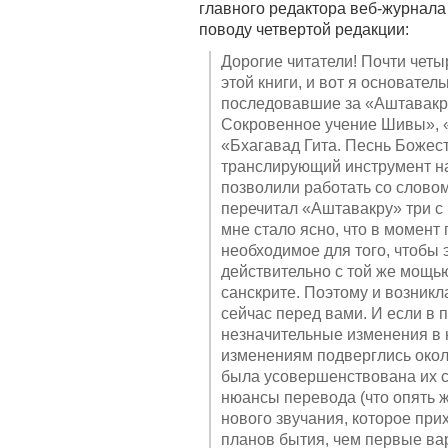
главного редактора веб-журнал
поводу четвертой редакции:
Дорогие читатели! Почти чет
этой книги, и вот я основател
последовавшие за «Аштавакр
Сокровенное учение Шивы», 
«Бхагавад Гита. Песнь Божес
транслирующий инструмент на
позволили работать со словом
перечитал «Аштавакру» три с 
мне стало ясно, что в момент
необходимое для того, чтобы э
действительно с той же мощью
санскрите. Поэтому и возникл
сейчас перед вами. И если в
незначительные изменения в 
изменениям подверглись окол
была усовершенствована их ст
нюансы перевода (что опять 
нового звучания, которое при
планов бытия, чем первые вар