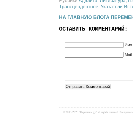
Рубрики
Адвайта
,
Литература
,
Н
Трансцендентное
,
Указатели Ис
НА ГЛАВНУЮ БЛОГА ПЕРЕМЕ
ОСТАВИТЬ КОММЕНТАРИЙ:
Имя 
Mail
Alternative:
© 2005-2025 "Перемены.ру" all rights reserved. Все прав