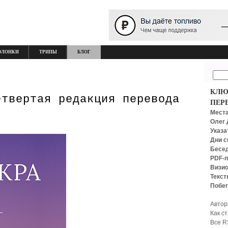
ОЛОНКИ
ТРИПЫ
БЛОГ
КЛЮ
етвертая редакция перевода
ПЕР
Места
Олег 
Указа
Дни с
Бесед
PDF-п
Визио
Текст
Побег
Автор
Как с
Все R