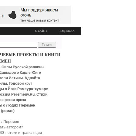
О САЙТЕ
ПОДПИСКА
ЧЕВЫЕ ПРОЕКТЫ И КНИГИ
ЕМЕН
 Силы Русской равнины
Давыдов о Карле Юнге
тели Истины. Адвайта
илы. Годовой круг
ы о Йоги Рамсураткумаре
оэзия Peremeny.Ru. Стихи
нерская проза
ы о Людях Перемен
 (роман)
ы Перемен
тать автором?
SS-потоки и трансляции