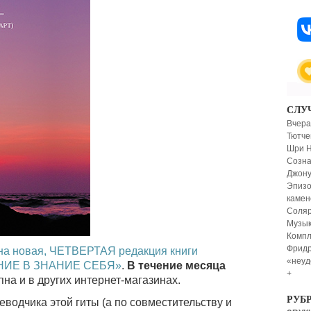
СЛУ
Вчера
Тютче
Шри Н
Созна
Джону
Эпизо
камен
Соляр
Музык
Компл
Фридр
пна новая, ЧЕТВЕРТАЯ редакция книги
«неуд
НИЕ В ЗНАНИЕ СЕБЯ»
.
В течение месяца
+
пна и в других интернет-магазинах.
РУБ
водчика этой гиты (а по совместительству и