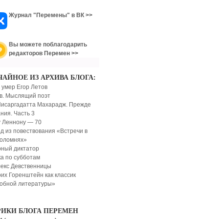
Журнал "Перемены" в ВК >>
Вы можете поблагодарить
редакторов Перемен >>
ЧАЙНОЕ ИЗ АРХИВА БЛОГА:
 умер Егор Летов
в. Мыслящий поэт
исаргадатта Махарадж. Прежде
ния. Часть 3
 Леннону — 70
д из повествования «Встречи в
оломнях»
ный диктатор
а по субботам
екс Девственницы
их Горенштейн как классик
обной литературы»
РИКИ БЛОГА ПЕРЕМЕН