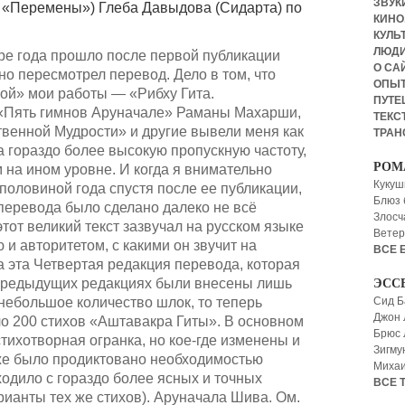
ЗВУКИ
а «Перемены») Глеба Давыдова (Сидарта) по
КИНО,
КУЛЬТ
ЛЮД
ыре года прошло после первой публикации
О СА
ьно пересмотрел перевод. Дело в том, что
ОПЫ
ой» мои работы — «Рибху Гита.
ПУТЕ
«Пять гимнов Аруначале» Раманы Махарши,
ТЕКСТ
твенной Мудрости» и другие вывели меня как
ТРАН
 гораздо более высокую пропускную частоту,
РОМ
 на ином уровне. И когда я внимательно
Кукуш
половиной года спустя после ее публикации,
Блюз 
 перевода было сделано далеко не всё
Злосч
тот великий текст зазвучал на русском языке
Ветер
 и авторитетом, с какими он звучит на
ВСЕ 
а эта Четвертая редакция перевода, которая
 предыдущих редакциях были внесены лишь
ЭСС
небольшое количество шлок, то теперь
Сид Б
Джон 
о 200 стихов «Аштавакра Гиты». В основном
Брюс
ихотворная огранка, но кое-где изменены и
Зигму
же было продиктовано необходимостью
Миха
ходило с гораздо более ясных и точных
ВСЕ 
ианты тех же стихов). Аруначала Шива. Ом.