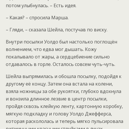
потом улыбнулась. – Есть идея.
– Какая? – спросила Марша.
– Гляди, – сказала Шейла, постучав по виску.
Внутри посылки Уолдо был настолько поглощён
волнением, что едва мог дышать. Кожу
покалывало от жары, а сердцебиение сильно
отдавалось в горле. Осталось совсем чуть-чуть.
Шейла выпрямилась и обошла посылку, подойдя к
другому её концу. Затем она встала на колени,
взяла ножницы за обе рукоятки, глубоко вдохнула
и вонзила длинное лезвие в центр посылки,
пройдя сквозь клейкую ленту, картонную коробку,
мягкую подкладку и голову Уолдо Джефферса,
которая раскололась и теперь мягко пульсировала
ритмичными красными струйками в лучах