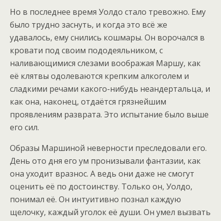
Но в последнее время Уолдо стало тревожно. Ему
было трудно заснуть, и когда это всё же
удавалось, ему снились кошмары. Он ворочался в
кровати под своим пододеяльником, с
наливающимися слезами воображая Маршу, как
её клятвы одолеваются крепким алкоголем и
сладкими речами какого-нибудь неандертальца, и
как она, наконец, отдаётся грязнейшим
проявлениям разврата. Это испытание было выше
его сил.
Образы Маршиной неверности преследовали его.
День ото дня его ум пронизывали фантазии, как
она уходит вразнос. А ведь они даже не смогут
оценить её по достоинству. Только он, Уолдо,
понимал её. Он интуитивно познал каждую
щелочку, каждый уголок её души. Он умел вызвать