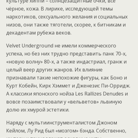
культуре хиппи – солнцезащитные очки, всё
чёрное, кожа. В лирике, исследующей темы
наркотиков, сексуального желания и социальных
низов, они также тяготели, скорее, к битникам и
декадентам рубежа веков.
Velvet Underground не имели коммерческого
успеха, но без них трудно представить панк 70-х,
«новую волну» 80-х, а также индастриал, гранж и
целый веер других жанров. Их влияние
признавали такие непохожие фигуры, как Боно и
Курт Кобейн, Кирк Хэммет и Дженезис Пи-Орридж.
А классики японского нойза Les Rallizes Denudes и
вовсе позаимствовали у «вельветов» львиную
долю их хмурой эстетики.
Наряду с мультиинструменталистом Джоном
Кейлом, Лу Рид был «мозгом» бэнда. Собственно,