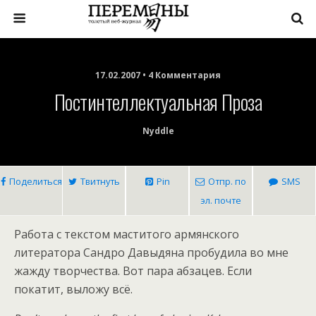
17.02.2007 • 4 Комментария
Постинтеллектуальная Проза
Nyddle
Поделиться
Твитнуть
Pin
Отпр. по
SMS
эл. почте
Работа с текстом маститого армянского
литератора Сандро Давыдяна пробудила во мне
жажду творчества. Вот пара абзацев. Если
покатит, выложу всё.