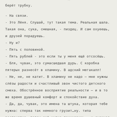
берёт трубку.
- На связи.
- Это Лёня. Слушай, тут такая тема. Реальная шала.
Такая она, сука, смешная, - пиздец. И сам охуеешь,
и друзей порадуешь.
- Ну и?
- Пять с половиной.
- Пять рублей - это если ты у меня ещё отсосёшь.
- Бля, чувак, это сумасшедшая дурь. С коробка
пятерых разнесёт в хламину. В адский мегакалл!
- Не, не, не катит. В хламину не надо – мне нужны
слёзы радости и счастливый звон чистого детского
смеха. Обострённое восприятие реальности – и в то
же время душевный комфорт и спокойствие духа.
- Да, да, чувак, это имена та штука, которая тебе
нужна: сперва так немного грузит…ну. типа