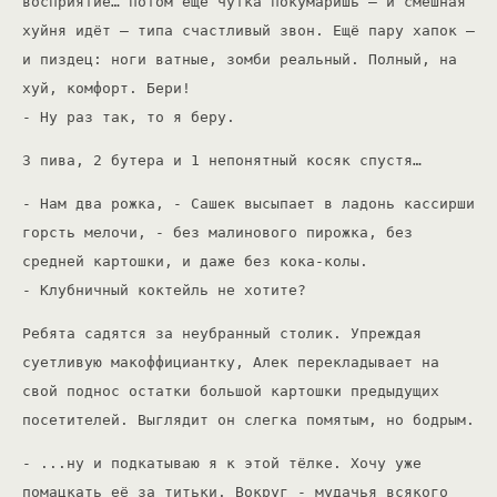
восприятие… потом ещё чутка покумаришь – и смешная
хуйня идёт – типа счастливый звон. Ещё пару хапок –
и пиздец: ноги ватные, зомби реальный. Полный, на
хуй, комфорт. Бери!
- Ну раз так, то я беру.
3 пива, 2 бутера и 1 непонятный косяк спустя…
- Нам два рожка, - Сашек высыпает в ладонь кассирши
горсть мелочи, - без малинового пирожка, без
средней картошки, и даже без кока-колы.
- Клубничный коктейль не хотите?
Ребята садятся за неубранный столик. Упреждая
суетливую макоффициантку, Алек перекладывает на
свой поднос остатки большой картошки предыдущих
посетителей. Выглядит он слегка помятым, но бодрым.
- ...ну и подкатываю я к этой тёлке. Хочу уже
помацкать её за титьки. Вокруг - мудачья всякого