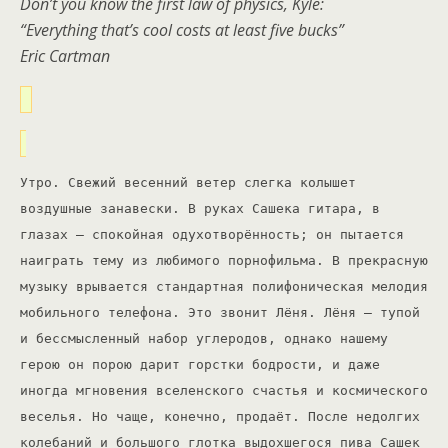
Don’t you know the first law of physics, Kyle:
“Everything that’s cool costs at least five bucks”
Eric Cartman
Утро. Свежий весенний ветер слегка колышет
воздушные занавески. В руках Сашека гитара, в
глазах – спокойная одухотворённость; он пытается
наиграть тему из любимого порнофильма. В прекрасную
музыку врывается стандартная полифоническая мелодия
мобильного телефона. Это звонит Лёня. Лёня – тупой
и бессмысленный набор углеродов, однако нашему
герою он порою дарит горстки бодрости, и даже
иногда мгновения вселенского счастья и космического
веселья. Но чаще, конечно, продаёт. После недолгих
колебаний и большого глотка выдохшегося пива Сашек