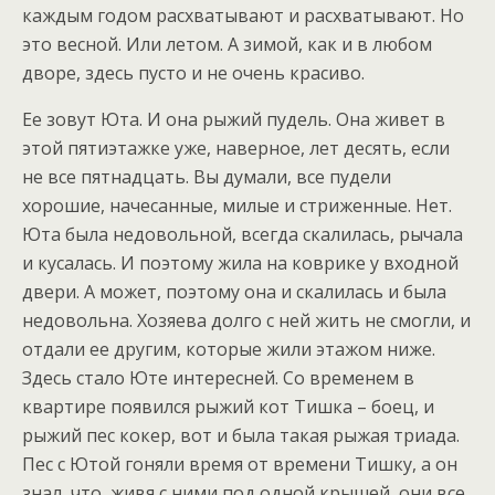
каждым годом расхватывают и расхватывают. Но
это весной. Или летом. А зимой, как и в любом
дворе, здесь пусто и не очень красиво.
Ее зовут Юта. И она рыжий пудель. Она живет в
этой пятиэтажке уже, наверное, лет десять, если
не все пятнадцать. Вы думали, все пудели
хорошие, начесанные, милые и стриженные. Нет.
Юта была недовольной, всегда скалилась, рычала
и кусалась. И поэтому жила на коврике у входной
двери. А может, поэтому она и скалилась и была
недовольна. Хозяева долго с ней жить не смогли, и
отдали ее другим, которые жили этажом ниже.
Здесь стало Юте интересней. Со временем в
квартире появился рыжий кот Тишка – боец, и
рыжий пес кокер, вот и была такая рыжая триада.
Пес с Ютой гоняли время от времени Тишку, а он
знал, что, живя с ними под одной крышей, они все