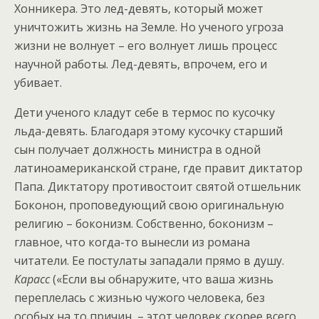
Хонникера. Это лед-девять, который может
уничтожить жизнь на Земле. Но ученого угроза
жизни не волнует – его волнует лишь процесс
научной работы. Лед-девять, впрочем, его и
убивает.
Дети ученого кладут себе в термос по кусочку
льда-девять. Благодаря этому кусочку старший
сын получает должность министра в одной
латиноамериканской стране, где правит диктатор
Папа. Диктатору противостоит святой отшельник
Боконон, проповедующий свою оригинальную
религию – боконизм. Собственно, боконизм –
главное, что когда-то вынесли из романа
читатели. Ее постулаты западали прямо в душу.
Карасс
(«Если вы обнаружите, что ваша жизнь
переплелась с жизнью чужого человека, без
особых на то причин, – этот человек скорее всего