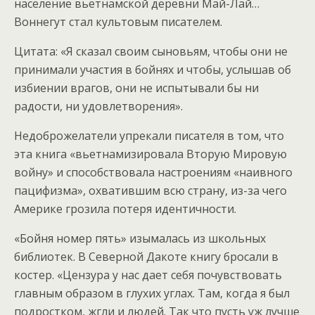
население вьетнамской деревни Май-Лай…
Воннегут стал культовым писателем.
Цитата: «Я сказал своим сыновьям, чтобы они не
принимали участия в бойнях и чтобы, услышав об
избиении врагов, они не испытывали бы ни
радости, ни удовлетворения».
Недоброжелатели упрекали писателя в том, что
эта книга «вьетнамизировала Вторую Мировую
войну» и способствовала настроениям «наивного
пацифизма», охватившим всю страну, из-за чего
Америке грозила потеря идентичности.
«Бойня номер пять» изымалась из школьных
библиотек. В Северной Дакоте книгу бросали в
костер. «Цензура у нас дает себя почувствовать
главным образом в глухих углах. Там, когда я был
подростком, жгли и людей. Так что пусть уж лучше