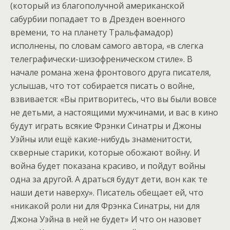
(который из благополучной американской
сабурбии попадает то в Дрезден военного
времени, то на планету Тральфамадор)
исполнены, по словам самого автора, «в слегка
телеграфически-шизофреническом стиле». В
начале романа жена фронтового друга писателя,
услышав, что тот собирается писать о войне,
взвивается: «Вы притворитесь, что вы были вовсе
не детьми, а настоящими мужчинами, и вас в кино
будут играть всякие Фрэнки Синатры и Джоны
Уэйны или ещё какие-нибудь знаменитости,
скверные старики, которые обожают войну. И
война будет показана красиво, и пойдут войны
одна за другой. А драться будут дети, вон как те
наши дети наверху». Писатель обещает ей, что
«никакой роли ни для Фрэнка Синатры, ни для
Джона Уэйна в ней не будет» И что он назовет