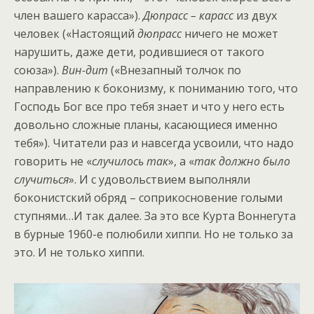
член вашего карасса»).
Дюпрасс – карасс
из двух
человек («Настоящий
дюпрасс
ничего не может
нарушить, даже дети, родившиеся от такого
союза»).
Вин-дит
(«Внезапный толчок по
направлению к боконизму, к пониманию того, что
Господь Бог все про тебя знает и что у него есть
довольно сложные планы, касающиеся именно
тебя»). Читатели раз и навсегда усвоили, что надо
говорить не «
случилось так
», а «
так должно было
случиться
». И с удовольствием выполняли
боконистский обряд – соприкосновение голыми
ступнями…И так далее. За это все Курта Воннегута
в бурные 1960-е полюбили хиппи. Но не только за
это. И не только хиппи.