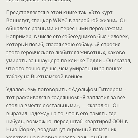
Представляется в этой книге так: «Это Курт
Воннегут, спецкор WNYC в загробной жизни». Он
общался с разными интересными персонажами.
Например, в числе его собеседников был человек,
который погиб, спасая свою собаку. «Я спросил
этого героического любителя животных, каково
умирать за шнауцера по кличке Тедди… Он сказал,
что это точно лучше, чем умирать ни за понюх
табаку на Вьетнамской войне».
Удалось ему поговорить с Адольфом Гитлером –
тот раскаивался в содеянном: «Я заплатил за все
сполна вместе с остальными», — сказал он. Он
выразил надежду на то, что в его память где-
нибудь, возможно, перед штаб-квартирой ООН в
Нью-Йорке, воздвигнут скромный памятник,
желательно в форме креста, ведь он был