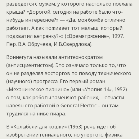
разведётся с мужем, у которого настолько поехала
крыша? «Дорогой, сегодня на работе было что-
нибудь интересное?» — «Да, моя бомба отлично
работает. А как поживает тот малыш, который
подхватил ветрянку?»» («Времятрясение», 1997.
Пер. В.А. Обручева, И.В.Свердлова).
Воннегута называли антитехнократом
(антисциентистом). Это означало только то, что
он не разделял восторгов по поводу технического
(научного) прогресса. Его первый роман
«Механическое пианино» (или «Утопия 14», 1952) –
о том, как роботы заменяют рабочих, – отчасти
навеян его работой в General Electric – он там
трудился на ниве пиара.
В «Колыбели для кошки» (1963) речь идет об
изобретении гениального, но упертого физика