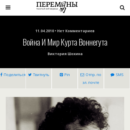
11.04.2010 • Нет Комментариев
Война И Мир Курта Воннегута
Виктория Шохина
Поделиться
Твитнуть
Pin
Отпр. по
SMS
эл. почте