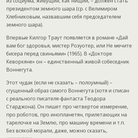
из социума, живущий, как нищий, – должен стать
президентом земного шара (ср. с Велимиром
Хлебниковым, назвавшим себя председателем
земного шара).
Впервые Килгор Траут появляется в романе «Дай
вам бог здоровья, мистер Розуотер, или Не мечите
бисера перед свиньями» (1965). В «Докторе
Кеворкяне» он – единственный живой собеседник
Воннегута.
Этот чудак (если не сказать – полоумный) –
сгущенный образ самого Воннегута (хотя и списан
с реального писателя-фантаста Теодора
Старджона). Он пишет про четвертое измерение,
про роботов, про инопланетян, прилетающих на
тарелочке на Землю, про машину времени и т.п.
Без всякой морали, даже, можно сказать,