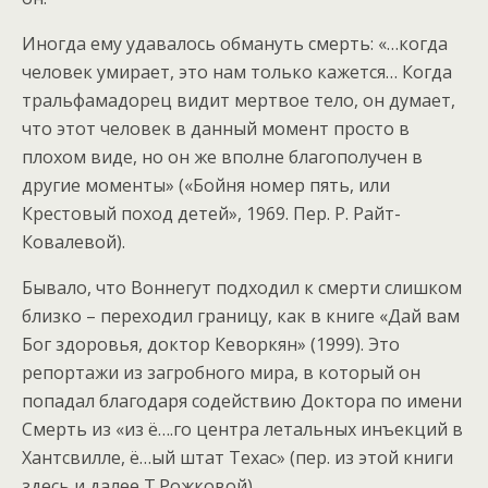
Иногда ему удавалось обмануть смерть: «…когда
человек умирает, это нам только кажется… Когда
тральфамадорец видит мертвое тело, он думает,
что этот человек в данный момент просто в
плохом виде, но он же вполне благополучен в
другие моменты» («Бойня номер пять, или
Крестовый поход детей», 1969. Пер. Р. Райт-
Ковалевой).
Бывало, что Воннегут подходил к смерти слишком
близко – переходил границу, как в книге «Дай вам
Бог здоровья, доктор Кеворкян» (1999). Это
репортажи из загробного мира, в который он
попадал благодаря содействию Доктора по имени
Смерть из «из ё….го центра летальных инъекций в
Хантсвилле, ё…ый штат Техас» (пер. из этой книги
здесь и далее Т.Рожковой).