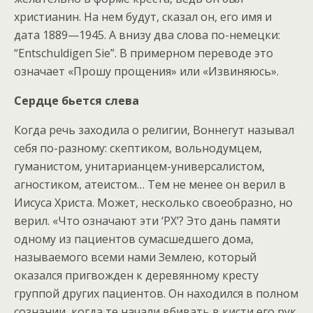
христианин. На нем будут, сказал он, его имя и
дата 1889—1945. А внизу два слова по-немецки:
“Entschuldigen Sie”. В примерном переводе это
означает «Прошу прощения» или «Извиняюсь».
Сердце бьется слева
Когда речь заходила о религии, Воннегут называл
себя по-разному: скептиком, вольнодумцем,
гуманистом, унитарианцем-универсалистом,
агностиком, атеистом… Тем не менее он верил в
Иисуса Христа. Может, несколько своеобразно, но
верил. «Что означают эти ‘РХ’? Это дань памяти
одному из пациентов сумасшедшего дома,
называемого всеми нами Землею, который
оказался пригвожден к деревянному кресту
группой других пациентов. Он находился в полном
сознании, когда те начали вбивать в кисти его рук