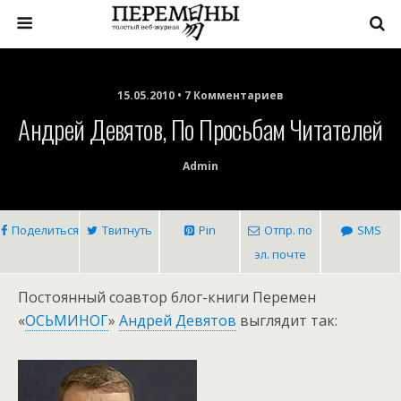
15.05.2010 • 7 Комментариев
Андрей Девятов, По Просьбам Читателей
Admin
Поделиться
Твитнуть
Pin
Отпр. по
SMS
эл. почте
Постоянный соавтор блог-книги Перемен
«
ОСЬМИНОГ
»
Андрей Девятов
выглядит так: