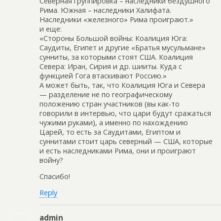
Северная группировка – наследники бездушного
Рима. Южная – наследники Халифата.
Наследники «железного» Рима проиграют.»
и еще:
«Стороны Большой войны: Коалиция Юга:
Саудиты, Египет и другие «Братья мусульмане»
сунниты, за которыми стоят США. Коалиция
Севера: Иран, Сирия и др. шииты. Куда с
функцией Гога втаскивают Россию.»
А может быть, так, что Коалиция Юга и Севера
— разделение не по географическому
положению стран участников (вы как-то
говорили в интервью, что цари будут сражаться
чужими руками), а именно по нахождению
Царей, то есть за Саудитами, Египтом и
суннитами стоит царь северный — США, которые
и есть наследниками Рима, они и проиграют
войну?
Спасибо!
Reply
admin