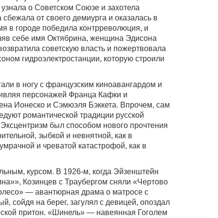
узнала о Советском Союзе и захотела
 сбежала от своего демиурга и оказалась в
емя в городе победила контрреволюция, и
зяв себе имя Октябрина, женщина Эдисона
возвратила советскую власть и пожертвовала
ссоном гидроэлектростанции, которую строили
али в ногу с французским киноавангардом и
ивляя персонажей Франца Кафки и
ена Ионеско и Сэмюэля Бэккета. Впрочем, сам
ледуют романтической традиции русской
 Эксцентризм был способом нового прочтения
тельной, зыбкой и невнятной, как в
сумрачной и чреватой катастрофой, как в
льным, курсом. В 1926-м, когда Эйзенштейн
на»», Козинцев с Траубергом сняли «Чертово
олесо» — авантюрная драма о матросе с
, сойдя на берег, загулял с девицей, опоздал
овской притон. «Шинель» — навеянная Гоголем