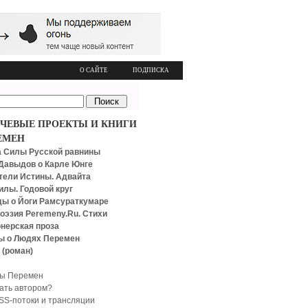
О САЙТЕ
ПОДПИСКА
ЧЕВЫЕ ПРОЕКТЫ И КНИГИ
ЕМЕН
 Силы Русской равнины
Давыдов о Карле Юнге
тели Истины. Адвайта
илы. Годовой круг
ы о Йоги Рамсураткумаре
оэзия Peremeny.Ru. Стихи
нерская проза
ы о Людях Перемен
 (роман)
ы Перемен
тать автором?
SS-потоки и трансляции