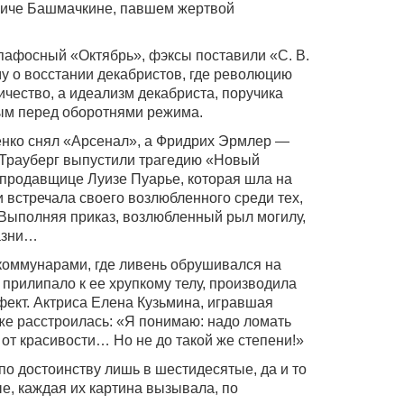
виче Башмачкине, павшем жертвой
 пафосный «Октябрь», фэксы поставили «С. В.
му о восстании декабристов, где революцию
ичество, а идеализм декабриста, поручика
ым перед оборотнями режима.
енко снял «Арсенал», а Фридрих Эрмлер —
 Трауберг выпустили трагедию «Новый
 продавщице Луизе Пуарье, которая шла на
встречала своего возлюбленного среди тех,
Выполняя приказ, возлюбленный рыл могилу,
азни…
коммунарами, где ливень обрушивался на
прилипало к ее хрупкому телу, производила
ект. Актриса Елена Кузьмина, игравшая
аже расстроилась: «Я понимаю: надо ломать
от красивости… Но не до такой же степени!»
 достоинству лишь в шестидесятые, да и то
ые, каждая их картина вызывала, по