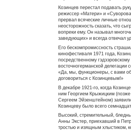
Козинцев перестал подавать руку
режиссер «Матери» и «Суворова
прервал всяческие личные отно
неосторожность сказать, что сыг
вопреки ему. Он называл многоч
заведующих» и всегда отвечал уд
Его бескомпромиссность страши
кинофестиваля 1971 года, Козин
посредственному гэдээровскому 
восточногерманской делегации с
«Да, мы, функционеры, с вами о
договориться с Козинцевым!»
В декабре 1921-го, когда Козин
ним Георгием Крыжицким (позже
Сергеем Эйзенштейном) заявили
Козинцеву было всего семнадцать
Высокий, стремительный, бледн
Анны Экстер, приехавший в Петро
тростью и изящным хлыстиком, к