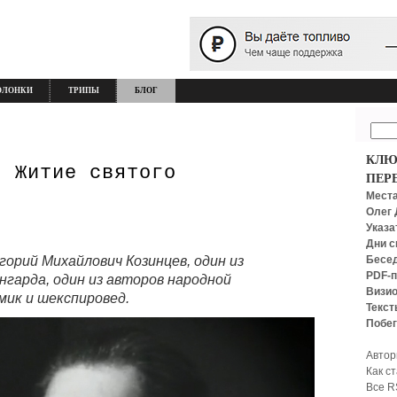
ОЛОНКИ
ТРИПЫ
БЛОГ
КЛЮ
. Житие святого
ПЕР
Места
Олег 
Указа
Дни с
Бесед
горий Михайлович Козинцев, один из
PDF-п
нгарда, один из авторов народной
Визио
мик и шекспировед.
Текст
Побег
Автор
Как с
Все R