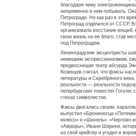
благодаря чему электроженщина 
непременно в нем побывать. Она
Петрограде. Но как раз в это вр
Петроград отделился от СССР. В
организовала восстание вещей, 
свою жизнь на ее благо, став ке
под Петроградом.
Ленинградские эксцентристы шаг
немецким экспрессионизмом, ож
предвосхищая театр абсурда Эж
Козинцев считал, что фэксы нас
литературы и Серебряного века.
реальности — реальности подозри
петербургских повестях Гоголя; 
стихах символистов.
Фэксы двигались своим, паралле
выпустил «Броненосца «Потемки
колесо» и «Шинель». «Чертово к
«Авроры», Иване Шорине, который
на свой крейсер и угодил в вор