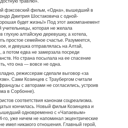
достную травлю».
ний фэксовский фильм, «Одна», вышедший в
рондо Дмитрия Шостаковича с одной-
хорошая будет жизнь!» Под этот аккомпанемент
 учительницы, которая не желала
 глухую алтайскую деревушку, а хотела,
ить простое семейное счастье. Разумеется,
ое, и девушка отправлялась на Алтай,
, а потом едва не замерзала посреди
нств. Но страна посылала на ее спасение
ь, что она — вовсе не одна.
хладно, режиссерам сделали выговор «за
зм». Сами Козинцев с Траубергом считали
французы с авторами не согласились, устроив
ма в Сорбонне).
фистов соответствия канонам соцреализма.
цатых кончилась. Новый фильм Козинцева и
 вышедший одновременно с «Чапаевым»
4-го, уже ничем не напоминал экцентрические
не имел никакого отношения. Главный герой,