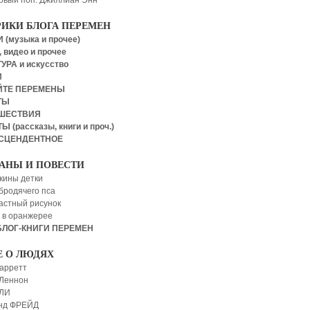
овый поп: Джиллиан Энн
РИКИ БЛОГА ПЕРЕМЕН
 (музыка и прочее)
 видео и прочее
УРА и искусство
И
ЙТЕ ПЕРЕМЕНЫ
ТЫ
ШЕСТВИЯ
Ы (рассказы, книги и проч.)
СЦЕНДЕНТНОЕ
АНЫ И ПОВЕСТИ
кины детки
бродячего пса
астный рисунок
 в оранжерее
БЛОГ-КНИГИ ПЕРЕМЕН
Е О ЛЮДЯХ
арретт
Леннон
 ЛИ
нд ФРЕЙД