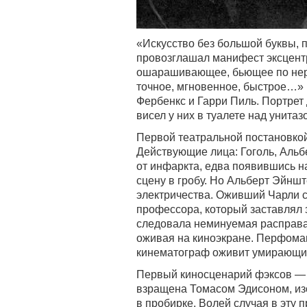
«Искусство без большой буквы, 
провозглашал манифест эксцентр
ошарашивающее, бьющее по нерв
точное, мгновенное, быстрое…»
Фербенкс и Гарри Пиль. Портре
висел у них в туалете над унитаз
Первой театральной постановко
Действующие лица: Гоголь, Альб
от инфаркта, едва появившись н
сцену в гробу. Но Альберт Эйн
электричества. Оживший Чарли с
профессора, который заставлял 
следовала неминуемая расправа 
оживая на киноэкране. Перфома
кинематограф оживит умирающий
Первый киносценарий фэксов —
взращена Томасом Эдисоном, из
в пробирке. Волей случая в эту п