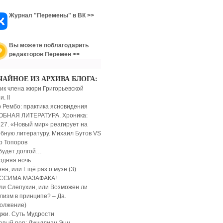
Журнал "Перемены" в ВК >>
Вы можете поблагодарить
редакторов Перемен >>
ЧАЙНОЕ ИЗ АРХИВА БЛОГА:
ик члена жюри Григорьевской
. II
 Рембо: практика ясновидения
ОБНАЯ ЛИТЕРАТУРА. Хроника:
 27. «Новый мир» реагирует на
бную литературу. Михаил Бутов VS
р Топоров
будет долгой…
одняя ночь
на, или Ещё раз о музе (3)
ССИМА МАЗАФАКА!
ли Слепухин, или Возможен ли
лизм в принципе? – Да.
олжение)
жи. Суть Мудрости