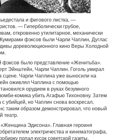
пьедестала и фигового листка, —
истов. — Гиперболически грубое,
ам, откровенно утилитарное, механически
 Кумирами фэксов были Чарли Чаплин, Дуглас
т дивы дореволюционного кино Веры Холодной
ом.
й фэксов было представление «Женитьба».
ерт Эйнштейн, Чарли Чаплин. Гоголь умирал
а сцене. Чарли Чаплина уже выносили на
штейн оживлял Чаплина с помощью
тановился орудием в руках безумного
зомби-комика убить Агафью Тихоновну. Затем
с убийцей, но Чаплин снова воскресал,
нс таким образом демонстрировал, что новый
 театр.
 «Женщина Эдисона». Главная героиня
обретателем электричества и кинематографа,
робирку попал кусок советской газеты,