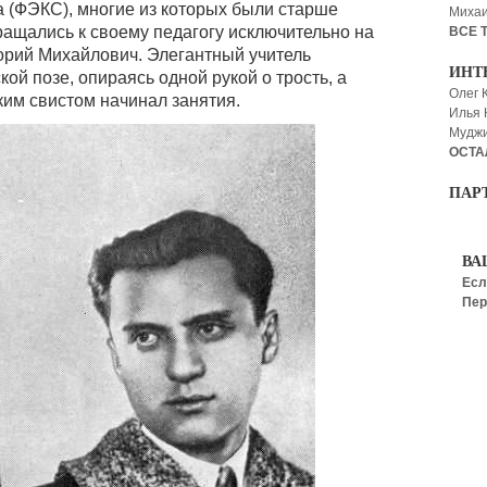
а (ФЭКС), многие из которых были старше
Миха
ращались к своему педагогу исключительно на
ВСЕ 
горий Михайлович. Элегантный учитель
ИНТ
ой позе, опираясь одной рукой о трость, а
Олег 
ким свистом начинал занятия.
Илья
Мудж
ОСТА
ПАР
ВА
Есл
Пер