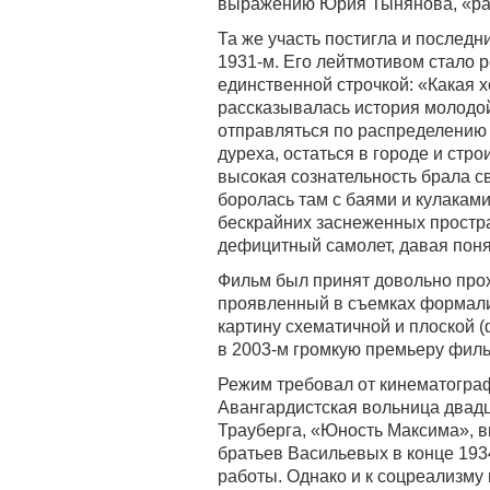
выражению Юрия Тынянова, «ра
Та же участь постигла и послед
1931-м. Его лейтмотивом стало 
единственной строчкой: «Какая 
рассказывалась история молодой
отправляться по распределению в
дуреха, остаться в городе и стро
высокая сознательность брала св
боролась там с баями и кулаками
бескрайних заснеженных простра
дефицитный самолет, давая понят
Фильм был принят довольно про
проявленный в съемках формали
картину схематичной и плоской (
в 2003-м громкую премьеру филь
Режим требовал от кинематогра
Авангардистская вольница двад
Трауберга, «Юность Максима»,
братьев Васильевых в конце 193
работы. Однако и к соцреализму 