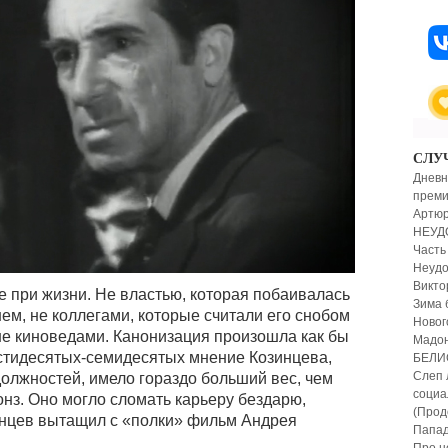
СЛУ
Дневн
премии
Артюр
НЕУД
Часть
Неудо
Викто
 при жизни. Не властью, которая побаивалась
Зима 
ем, не коллегами, которые считали его снобом
Новог
 не киноведами. Канонизация произошла как бы
Мадон
стидесятых-семидесятых мнение Козинцева,
БЕЛИ
Слеп 
олжностей, имело гораздо больший вес, чем
социа
нз. Оно могло сломать карьеру бездарю,
(Прод
инцев вытащил с «полки» фильм Андрея
Папад