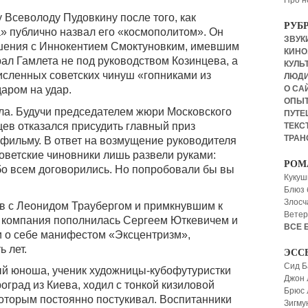
Про н
 Всеволоду Пудовкину после того, как
РУБ
» публично назвал его «космополитом». Он
ЗВУКИ
шения с Иннокентием Смоктуновким, имевшим
КИНО,
рал Гамлета не под руководством Козинцева, а
КУЛЬТ
исленных советских чинуш «гопниками из
ЛЮД
аром на удар.
О СА
ОПЫ
ла. Будучи председателем жюри Московского
ПУТЕ
цев отказался присудить главный приз
ТЕКСТ
ТРАН
фильму. В ответ на возмущение руководителя
оветские чиновники лишь развели руками:
РОМ
бо всем договорились. Но попробовали бы вы
Кукуш
Блюз 
Злосч
цев с Леонидом Траубергом и примкнувшим к
Ветер
 компания пополнилась Сергеем Юткевичем и
ВСЕ 
 о себе манифестом «Эксцентризм»,
 лет.
ЭСС
Сид Б
ый юноша, ученик художницы-кубофутуристки
Джон 
град из Киева, ходил с тонкой кизиловой
Брюс
оторым постоянно постукивал. Воспитанники
Зигму