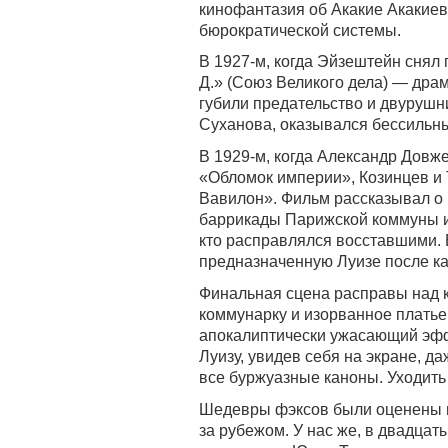
кинофантазия об Акакие Акакие
бюрократической системы.
В 1927-м, когда Эйзештейн снял
Д.» (Союз Великого дела) — дра
губили предательство и двурушн
Суханова, оказывался бессильн
В 1929-м, когда Александр Довж
«Обломок империи», Козинцев и
Вавилон». Фильм рассказывал о
баррикады Парижской коммуны и 
кто расправлялся восставшими. 
предназначенную Луизе после к
Финальная сцена расправы над 
коммунарку и изорванное платье 
апокалиптически ужасающий эфф
Луизу, увидев себя на экране, д
все буржуазные каноны. Уходить 
Шедевры фэксов были оценены по
за рубежом. У нас же, в двадцат