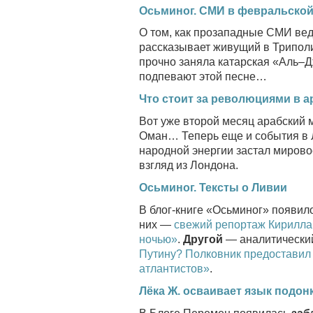
Осьминог. СМИ в февральско
О том, как прозападные СМИ ве
рассказывает живущий в Трипол
прочно заняла катарская «Аль–
подпевают этой песне…
Что стоит за революциями в 
Вот уже второй месяц арабский м
Оман… Теперь еще и события в 
народной энергии застал миров
взгляд из Лондона.
Осьминог. Тексты о Ливии
В блог-книге «Осьминог» появило
них —
свежий репортаж Кирилла
ночью»
.
Другой
— аналитически
Путину? Полковник предоставил 
атлантистов»
.
Лёка Ж. осваивает язык подон