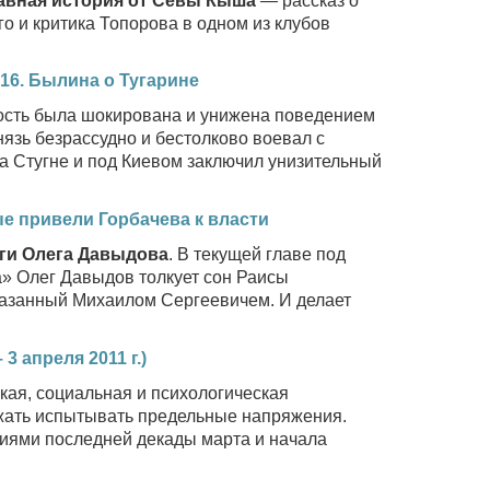
авная история от Севы Кыша
— рассказ о
 и критика Топорова в одном из клубов
 16. Былина о Тугарине
ность была шокирована и унижена поведением
язь безрассудно и бестолково воевал с
а Стугне и под Киевом заключил унизительный
е привели Горбачева к власти
ги Олега Давыдова
. В текущей главе под
» Олег Давыдов толкует сон Раисы
азанный Михаилом Сергеевичем. И делает
3 апреля 2011 г.)
ая, социальная и психологическая
лжать испытывать предельные напряжения.
иями последней декады марта и начала