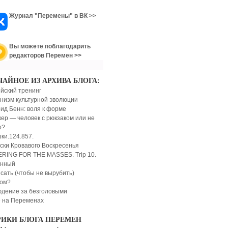
Журнал "Перемены" в ВК >>
Вы можете поблагодарить
редакторов Перемен >>
ЧАЙНОЕ ИЗ АРХИВА БЛОГА:
йский тренинг
низм культурной эволюции
ид Бенн: воля к форме
кер — человек с рюкзаком или не
о?
ки.124.857.
ски Кровавого Воскресенья
RING FOR THE MASSES. Trip 10.
янный
исать (чтобы не вырубить)
ом?
дение за безголовыми
 на Переменах
РИКИ БЛОГА ПЕРЕМЕН