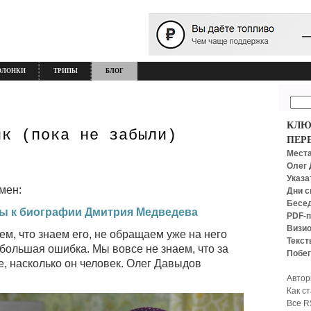
ОЛОНКИ
ТРИПЫ
БЛОГ
КЛЮ
ик (пока не забыли)
ПЕР
Места
Олег 
Указа
мен:
Дни с
Бесед
лы к биографии Дмитрия Медведева
PDF-п
Визио
м, что знаем его, не обращаем уже на него
Текст
 большая ошибка. Мы вовсе не знаем, что за
Побег
е, насколько он человек. Олег Давыдов
Автор
Как с
Все R