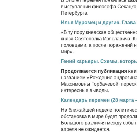
В Блоге Перемен появилась
заб
выступлении философа Секацкого
Петербурга.
Илья Муромец и другие. Глава
«В ту пору киевская обществен
князя Святополка Изяславича. Кн
половцами, а после поражений н
мир»
.
Гений карьеры. Схемы, которы
Продолжается публикация кни
названием «Рождение андрогина
Максимовны Горбачевой, переск
интересные выводы.
Календарь перемен (28 марта – 
На ближайшей неделе политическ
обстановка в мире будет продо
Большого различия между событ
апреля не ожидается.