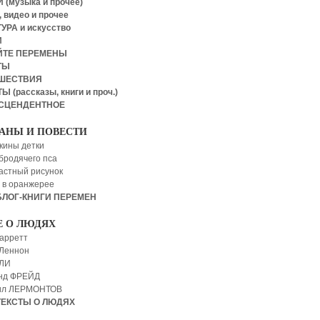
 (музыка и прочее)
 видео и прочее
УРА и искусство
И
ЙТЕ ПЕРЕМЕНЫ
ТЫ
ШЕСТВИЯ
Ы (рассказы, книги и проч.)
СЦЕНДЕНТНОЕ
АНЫ И ПОВЕСТИ
кины детки
бродячего пса
астный рисунок
 в оранжерее
БЛОГ-КНИГИ ПЕРЕМЕН
Е О ЛЮДЯХ
арретт
Леннон
 ЛИ
нд ФРЕЙД
ил ЛЕРМОНТОВ
ТЕКСТЫ О ЛЮДЯХ