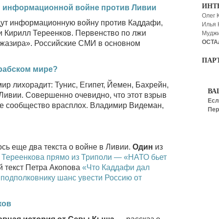
ИНТ
й информационной войне против Ливии
Олег 
дут информационную войну против Каддафи,
Илья
и Кирилл Тереенков. Первенство по лжи
Мудж
ОСТА
Джазира». Российские СМИ в основном
ПАР
арабском мире?
ир лихорадит: Тунис, Египет, Йемен, Бахрейн,
ВА
Ливии. Совершенно очевидно, что этот взрыв
Есл
ое сообщество врасплох. Владимир Видеман,
Пер
сь еще два текста о войне в Ливии.
Один
из
 Тереенкова прямо из Триполи — «НАТО бьет
й текст Петра Акопова
«Что Каддафи дал
подполковнику шанс увести Россию от
ков