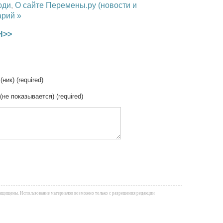
юди
,
О сайте Перемены.ру (новости и
арий »
Н>>
(ник) (required)
 (не показывается) (required)
а защищены. Использование материалов возможно только с разрешения редакции