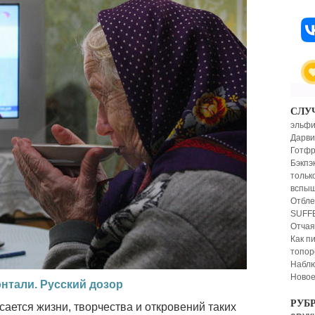
СЛУ
эльфи
Дарви
Готфр
Бэкпэ
тольк
вспыш
Отбле
SUFFE
Отча
Как п
топор
Наблю
Новое
тали. Русский дозор
РУБ
сается жизни, творчества и откровений таких