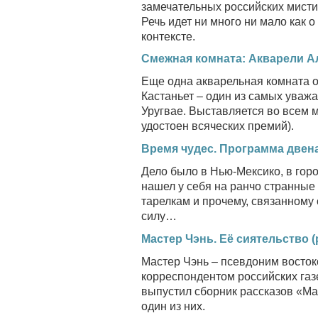
замечательных российских мисти
Речь идет ни много ни мало как 
контексте.
Смежная комната: Акварели А
Еще одна акварельная комната о
Кастаньет – один из самых уважа
Уругвае. Выставляется во всем м
удостоен всяческих премий).
Время чудес. Программа двен
Дело было в Нью-Мексико, в го
нашел у себя на ранчо странные
тарелкам и прочему, связанному с
силу…
Мастер Чэнь. Её сиятельство (
Мастер Чэнь – псевдоним восто
корреспондентом российских газ
выпустил сборник рассказов «М
один из них.