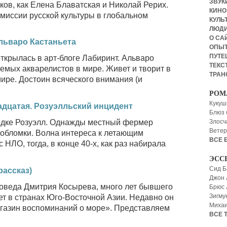
ЗВУКИ
ков, как Елена Блаватская и Николай Рерих.
КИНО,
о миссии русской культуры в глобальном
КУЛЬТ
ЛЮД
О СА
льваро Кастаньета
ОПЫ
ПУТЕ
ткрылась в арт-блоге Лабиринт. Альваро
ТЕКСТ
емых акварелистов в мире. Живет и творит в
ТРАН
ире. Достоин всяческого внимания (и
РОМ
Кукуш
адцатая. Розуэлльский инцидент
Блюз 
родке Розуэлл. Однажды местный фермер
Злосч
Ветер
 обломки. Волна интереса к летающим
ВСЕ 
 НЛО, тогда, в конце 40-х, как раз набирала
ЭСС
Сид Б
рассказ)
Джон 
коведа Дмитрия Косырева, много лет бывшего
Брюс
Зигму
ет в странах Юго-Восточной Азии. Недавно он
Миха
агазин воспоминаний о море». Представляем
ВСЕ 