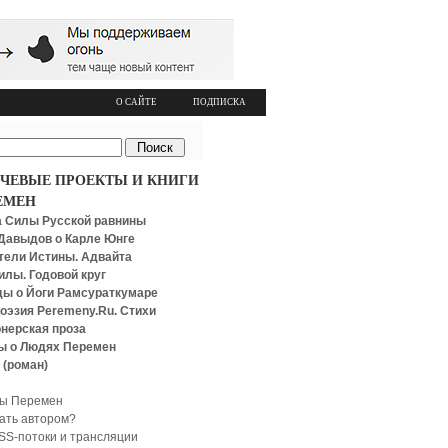
О САЙТЕ
ПОДПИСКА
ЧЕВЫЕ ПРОЕКТЫ И КНИГИ
ЕМЕН
 Силы Русской равнины
Давыдов о Карле Юнге
тели Истины. Адвайта
илы. Годовой круг
ы о Йоги Рамсураткумаре
оэзия Peremeny.Ru. Стихи
нерская проза
ы о Людях Перемен
 (роман)
ы Перемен
тать автором?
SS-потоки и трансляции