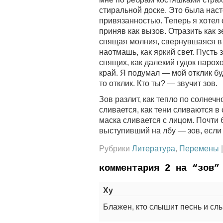
стиральной доске. Это была нас
привязанностью. Теперь я хотел 
приняв как вызов. Отразить как з
спящая молния, свернувшаяся в 
наотмашь, как яркий свет. Пусть 
спящих, как далекий гудок парохо
край. Я подумал — мой отклик бу
то отклик. Кто ты? — звучит зов.
Зов разлит, как тепло по солнечн
сливается, как тени сливаются в 
маска сливается с лицом. Почти 
выступивший на лбу — зов, если
Рубрики
Литература
,
Перемены
комментария 2 на “зов”
Ху
Блажен, кто слышит песнь и сл