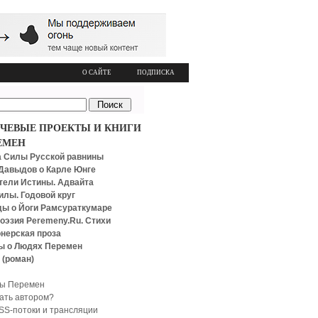
О САЙТЕ
ПОДПИСКА
ЧЕВЫЕ ПРОЕКТЫ И КНИГИ
ЕМЕН
 Силы Русской равнины
Давыдов о Карле Юнге
тели Истины. Адвайта
илы. Годовой круг
ы о Йоги Рамсураткумаре
оэзия Peremeny.Ru. Стихи
нерская проза
ы о Людях Перемен
 (роман)
ы Перемен
тать автором?
SS-потоки и трансляции