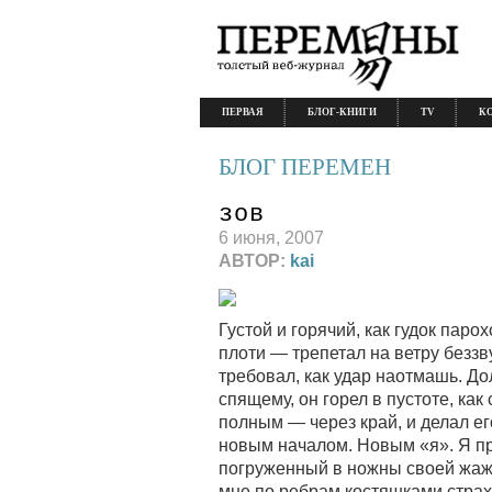
ПЕРВАЯ
БЛОГ-КНИГИ
TV
К
БЛОГ ПЕРЕМЕН
зов
6 июня, 2007
АВТОР:
kai
Густой и горячий, как гудок пар
плоти — трепетал на ветру беззв
требовал, как удар наотмашь. Д
спящему, он горел в пустоте, ка
полным — через край, и делал е
новым началом. Новым «я». Я приж
погруженный в ножны своей жаж
мне по ребрам костяшками страха