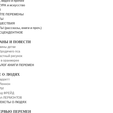
 видео и прочее
УРА и искусство
И
ЙТЕ ПЕРЕМЕНЫ
ТЫ
ШЕСТВИЯ
Ы (рассказы, книги и проч.)
СЦЕНДЕНТНОЕ
АНЫ И ПОВЕСТИ
кины детки
бродячего пса
астный рисунок
 в оранжерее
БЛОГ-КНИГИ ПЕРЕМЕН
Е О ЛЮДЯХ
арретт
Леннон
 ЛИ
нд ФРЕЙД
ил ЛЕРМОНТОВ
ТЕКСТЫ О ЛЮДЯХ
ЕРВЬЮ ПЕРЕМЕН