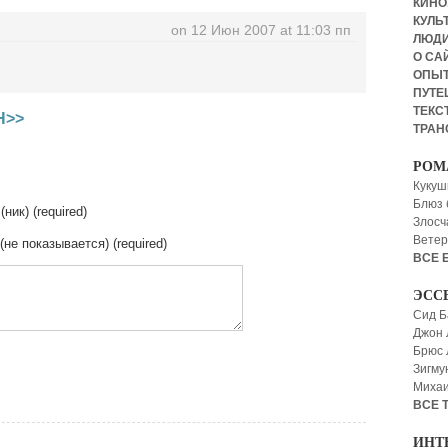
КИНО,
КУЛЬТ
on 12 Июн 2007 at 11:03 пп
ЛЮД
О СА
ОПЫ
ПУТЕ
ТЕКСТ
Н>>
ТРАН
РОМ
Кукуш
Блюз 
(ник) (required)
Злосч
Ветер
 (не показывается) (required)
ВСЕ 
ЭСС
Сид Б
Джон 
Брюс
Зигму
Миха
ВСЕ 
ИНТ