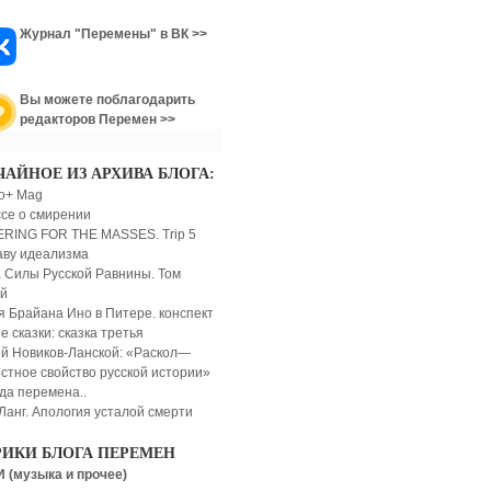
Журнал "Перемены" в ВК >>
Вы можете поблагодарить
редакторов Перемен >>
ЧАЙНОЕ ИЗ АРХИВА БЛОГА:
o+ Mag
ссе о смирении
RING FOR THE MASSES. Trip 5
аву идеализма
 Силы Русской Равнины. Том
й
я Брайана Ино в Питере. конспект
 сказки: сказка третья
й Новиков-Ланской: «Раскол—
стное свойство русской истории»
яда перемена..
Ланг. Апология усталой смерти
РИКИ БЛОГА ПЕРЕМЕН
 (музыка и прочее)