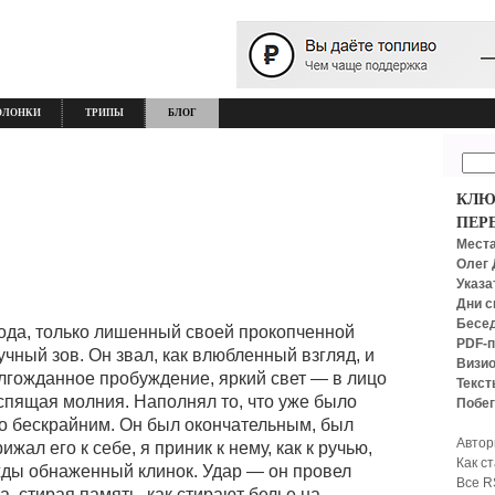
ОЛОНКИ
ТРИПЫ
БЛОГ
КЛЮ
ПЕР
Места
Олег 
Указа
Дни с
Бесед
охода, только лишенный своей прокопченной
PDF-п
учный зов. Он звал, как влюбленный взгляд, и
Визио
олгожданное пробуждение, яркий свет — в лицо
Текст
к спящая молния. Наполнял то, что уже было
Побег
го бескрайним. Он был окончательным, был
Автор
ал его к себе, я приник к нему, как к ручью,
Как с
ды обнаженный клинок. Удар — он провел
Все R
, стирая память, как стирают белье на