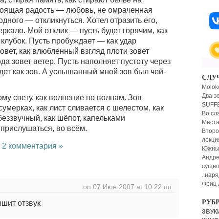
тоящая радость — любовь, не омраченная
одного — откликнуться. Хотел отразить его,
еркало. Мой отклик — пусть будет горячим, как
клубок. Пусть пробуждает — как удар
зовет, как влюбленный взгляд плоти зовет
да зовет ветер. Пусть наполняет пустоту через
дет как зов. А услышанный мной зов был чей-
СЛУ
Molok
Два э
ому свету, как волнение по волнам. Зов
SUFFE
сумерках, как лист сливается с шелестом, как
Во сл
беззвучный, как шёпот, капельками
Места
 прислушаться, во всём.
Второ
лекци
|
2 комментария »
Южные
Андре
сущно
..нар
Фриц 
on 07 Июн 2007 at 10:22 пп
РУБ
ышит отзвук
ЗВУКИ