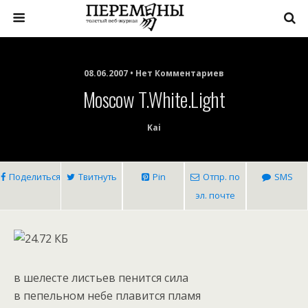
08.06.2007 • Нет Комментариев
Moscow T.white.light
Kai
Поделиться
Твитнуть
Pin
Отпр. по
SMS
эл. почте
в шелесте листьев пенится сила
в пепельном небе плавится пламя