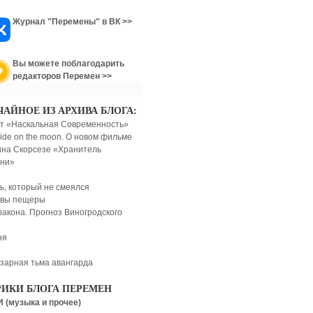
Журнал "Перемены" в ВК >>
Вы можете поблагодарить
редакторов Перемен >>
ЧАЙНОЕ ИЗ АРХИВА БЛОГА:
т «Наскальная Современность»
side on the moon. О новом фильме
на Скорсезе «Хранитель
ни»
ь, который не смеялся
овы пещеры
ракона. Прогноз Виногродского
ня
зарная тьма авангарда
РИКИ БЛОГА ПЕРЕМЕН
 (музыка и прочее)