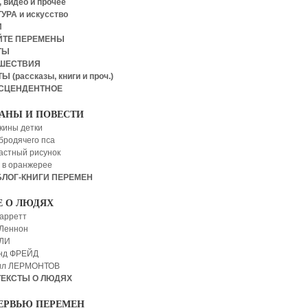
 видео и прочее
УРА и искусство
И
ЙТЕ ПЕРЕМЕНЫ
ТЫ
ШЕСТВИЯ
Ы (рассказы, книги и проч.)
СЦЕНДЕНТНОЕ
АНЫ И ПОВЕСТИ
кины детки
бродячего пса
астный рисунок
 в оранжерее
БЛОГ-КНИГИ ПЕРЕМЕН
Е О ЛЮДЯХ
арретт
Леннон
 ЛИ
нд ФРЕЙД
ил ЛЕРМОНТОВ
ТЕКСТЫ О ЛЮДЯХ
ЕРВЬЮ ПЕРЕМЕН