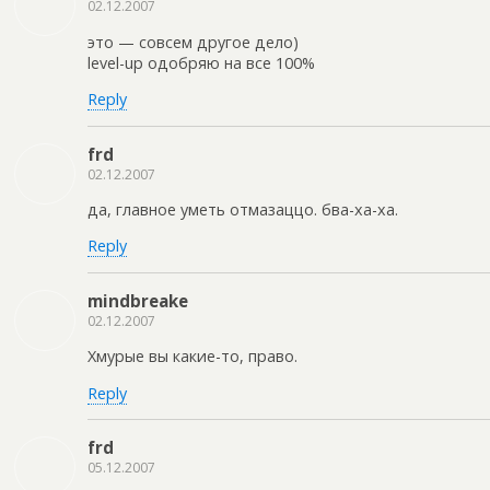
02.12.2007
это — совсем другое дело)
level-up одобряю на все 100%
Reply
frd
02.12.2007
да, главное уметь отмазаццо. бва-ха-ха.
Reply
mindbreake
02.12.2007
Хмурые вы какие-то, право.
Reply
frd
05.12.2007