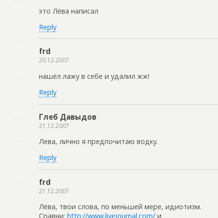
это Лёва написал
Reply
frd
20.12.2007
нашёл лажу в себе и удалил жж!
Reply
Глеб Давыдов
21.12.2007
Лева, лично я предпочитаю водку.
Reply
frd
21.12.2007
Лёва, твои слова, по меньшей мере, идиотизм.
Сравни:
http://www.livejournal.com/
и