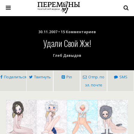
30.11.2007 • 15 Комментариев
Удали Свой Жж!
Глеб Давыдов
Поделиться
Твитнуть
Pin
Отпр. по
SMS
эл. почте