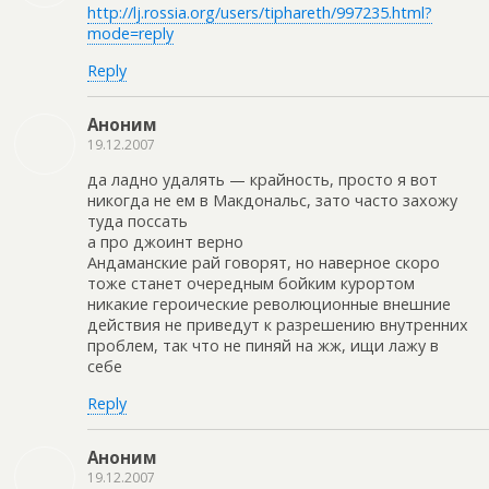
http://lj.rossia.org/users/tiphareth/997235.html?
mode=reply
Reply
Аноним
19.12.2007
да ладно удалять — крайность, просто я вот
никогда не ем в Макдональс, зато часто захожу
туда поссать
а про джоинт верно
Андаманские рай говорят, но наверное скоро
тоже станет очередным бойким курортом
никакие героические революционные внешние
действия не приведут к разрешению внутренних
проблем, так что не пиняй на жж, ищи лажу в
себе
Reply
Аноним
19.12.2007