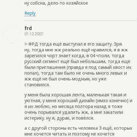
ну собсна, дело-то хозяйское
Reply
frd
01.12.2007
> ФРД тогда ещё выступал в его защиту. Зря.
ну, тогда мне жж реально ещё нравился, я в жж
зарегился чорт знает когда, в 04 чтоли, тогда
русский сегмент ещё был небольшим, тогда ещё
были приглашения (правда я под самый хвост их
попал), тогда там было не очень много левых и
жж ещё не был очень-модным, но уже
становился.
у меня была хорошая лента, маленькая такая и
уютная, у меня хороший дизайн (имхо конечно) и
я их люблю, но месяца полтора назад я тоже
очень порывался удалить жж, а мне закатили
истерику. ну я, дурак, и повёлся.
а с другой стороны есть человека 3 ещё, которых
мне хочется читать и поэтому не хочется