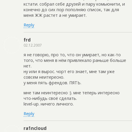
кстати. собрал себе друзей и пару комьюнити, и
конечно до сих пор пополняю список, так для
меня ЖЖ растет а не умирает.
Reply
frd
02.12.2007
я не говорю, про то, что он умирает, но как-то
того, что меня в нём привлекало раньше больше
нет.
ну или я вырос. чорт его знает, мне там уже
совсем неитересно.
у меня пять френдов. ПЯТЬ.
мне там неинтересно :). мне теперь интересно
что-нибудь своё сделать.
level-up. ничего личного.
Reply
ra1ncloud