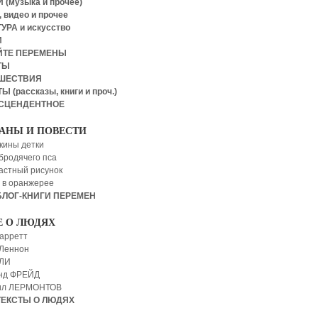
 (музыка и прочее)
 видео и прочее
УРА и искусство
И
ЙТЕ ПЕРЕМЕНЫ
ТЫ
ШЕСТВИЯ
Ы (рассказы, книги и проч.)
СЦЕНДЕНТНОЕ
АНЫ И ПОВЕСТИ
кины детки
бродячего пса
астный рисунок
 в оранжерее
БЛОГ-КНИГИ ПЕРЕМЕН
Е О ЛЮДЯХ
арретт
Леннон
 ЛИ
нд ФРЕЙД
ил ЛЕРМОНТОВ
ТЕКСТЫ О ЛЮДЯХ