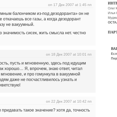
ИНТ
on 17 Дек 2007 at 1:45 пп
Олег 
мным балончиком из-под дезодоранта» он не
Илья
Мудж
е откачаешь все газы, а когда дезодорант
ОСТА
азу не вакуумный.
ПАР
 значимость сисек, жить смысла нет. честно
ВА
Есл
on 18 Дек 2007 at 10:01 пп
Пер
ность, пусть и мгновенную, здесь под идущим
ак хорошо… Я, впрочем, знаю ответ, читал
 мгновение, и про гомункула в вакуумной
юдям даже не посчастливилось узнать и
иветствую!
on 22 Дек 2007 at 10:42 пп
м придавать такое значение? хотя да, точность