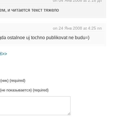
on 04 Янв 2008 at 2:18 дп
м, и читается текст тяжело
on 24 Янв 2008 at 4:25 пп
gda ostalnoe uj tochno publikovat ne budu=)
Н>>
(ник) (required)
 (не показывается) (required)