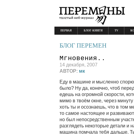
ПЕРВАЯ
БЛОГ-КНИГИ
TV
К
БЛОГ ПЕРЕМЕН
Мгновения..
14 декабря, 2007
АВТОР:
мк
Еду в машине и мысленно спорю 
было? Ну да, конечно, чтоб пере
едешь на огромной скорости, кот
мимо в твоём окне, через минут
хоть ты и осознаешь, что в том 
то самое настоящее и развиваются
но был непосредственным участн
разглядеть некоторые детали и н
машина помчала тебя дальше. Ты 