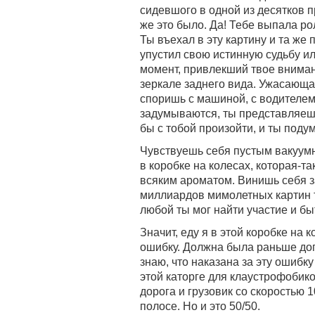
сидевшого в одной из десятков п
же это было. Да! Тебе выпала ро
Ты въехал в эту картину и та же 
упустил свою истинную судьбу и
момент, привлекший твое вниман
зеркале заднего вида. Ужасающая
споришь с машиной, с водителем,
задумываются, ты представляешь
бы с тобой произойти, и ты подум
Чувствуешь себя пустым вакуум
в коробке на колесах, которая-та
всяким ароматом. Винишь себя за
миллиардов мимолетных картин та
любой ты мог найти участие и б
Значит, еду я в этой коробке на
ошибку. Должна была раньше дога
знаю, что наказана за эту ошибку
этой каторге для клаустрофобик
дорога и грузовик со скоростью 1
полосе. Но и это 50/50.