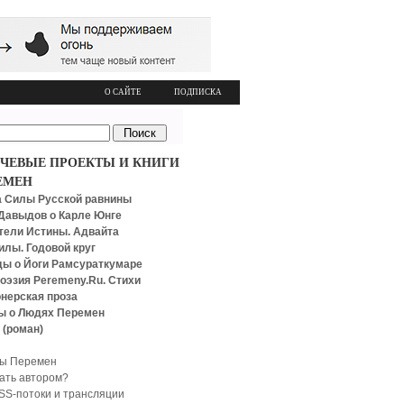
О САЙТЕ
ПОДПИСКА
ЧЕВЫЕ ПРОЕКТЫ И КНИГИ
ЕМЕН
 Силы Русской равнины
Давыдов о Карле Юнге
тели Истины. Адвайта
илы. Годовой круг
ы о Йоги Рамсураткумаре
оэзия Peremeny.Ru. Стихи
нерская проза
ы о Людях Перемен
 (роман)
ы Перемен
тать автором?
SS-потоки и трансляции