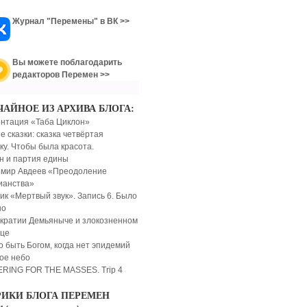
Журнал "Перемены" в ВК >>
Вы можете поблагодарить
редакторов Перемен >>
ЧАЙНОЕ ИЗ АРХИВА БЛОГА:
нтация «Таба Циклон»
 сказки: сказка четвёртая
ку. Чтобы была красота.
н и партия едины
мир Авдеев «Преодоление
ианства»
ик «Мертвый звук». Запись 6. Было
шо
кратии Демьяныче и злокозненном
це
о быть Богом, когда нет эпидемий
ое небо
RING FOR THE MASSES. Trip 4
РИКИ БЛОГА ПЕРЕМЕН