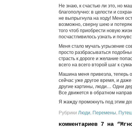
Не знаю, к счастью ли это, но м
благополучно: в целости и сохран
не выпрыгнула на ходу! Меня ост
возможно, сверну шею и потеряю
того чтоб приобрести новую жиз
посчастливилось узнать и почувс
Меня стало мучать угрызение сове
просто разбрасываться подобн
страсть к дороге и желание попа
всего на всего второй шаг к сум
Машина меня привезла, теперь от
сейчас уже другое время, и даже
другие картины, люди… Одни дер
Все движется в обратном направ
Я жажду промокнуть под этим до
Рубрики
Люди
,
Перемены
,
Путеш
комментариев 7 на “Мгн