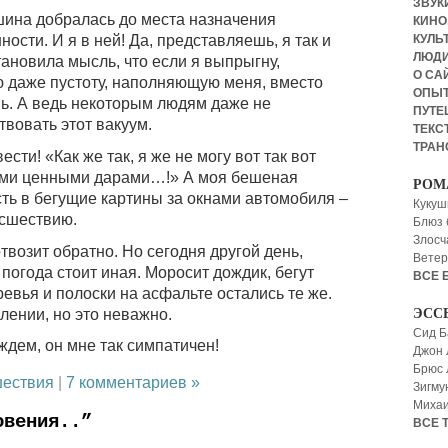
ЗВУКИ
ашина добралась до места назначения
КИНО,
ности. И я в ней! Да, представляешь, я так и
КУЛЬТ
ЛЮД
ановила мысль, что если я выпрыгну,
О СА
 даже пустоту, наполняющую меня, вместо
ОПЫ
нь. А ведь некоторым людям даже не
ПУТЕ
твовать этот вакуум.
ТЕКСТ
ТРАН
сти! «Как же так, я же не могу вот так вот
ыми ценными дарами…!» А моя бешеная
РОМ
сть в бегущие картины за окнами автомобиля –
Кукуш
асшествию.
Блюз 
Злосч
возит обратно. Но сегодня другой день,
Ветер
 погода стоит иная. Моросит дождик, бегут
ВСЕ 
евья и полоски на асфальте остались те же.
лении, но это неважно.
ЭСС
Сид Б
ждем, он мне так симпатичен!
Джон 
Брюс
ествия
|
7 комментариев »
Зигму
Миха
овения..”
ВСЕ 