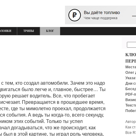
ОЛОНКИ
ТРИПЫ
БЛОГ
КЛЮ
ПЕР
Места
Олег 
Указа
с тем, кто создал автомобили. Зачем это надо
Дни с
Бесед
двигаться было легче и, главное, быстрее… Ты
PDF-п
орую решает водитель. Все, что пробегает
Визио
у исчезает. Превращается в прошедшее время,
Текст
месте, где ты мимолетно проехал, продолжается
Побег
 события. А ведь ты когда-то, всего секунду,
иком этих событий. Только ты успел
Автор
Как с
ачал догадываться, что же происходит, как
Все R
был в этой картине, ты играл роль человека,