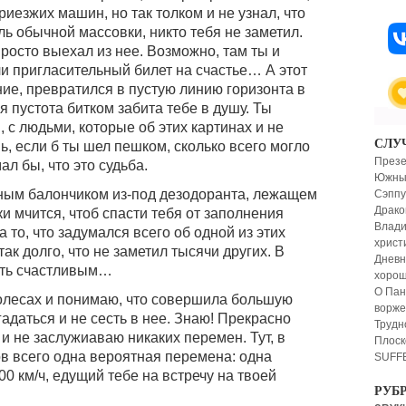
риезжих машин, но так толком и не узнал, что
ль обычной массовки, никто тебя не заметил.
просто выехал из нее. Возможно, там ты и
ли пригласительный билет на счастье… А этот
ие, превратился в пустую линию горизонта в
 пустота битком забита тебе в душу. Ты
 с людьми, которые об этих картинах и не
СЛУ
, если б ты шел пешком, сколько всего могло
Презе
ал бы, что это судьба.
Южные
ным балончиком из-под дезодоранта, лежащем
Сэппу
Драко
ки мчится, чтоб спасти тебя от заполнения
Влади
 то, что задумался всего об одной из этих
христ
к долго, что не заметил тысячи других. В
Дневн
ыть счастливым…
хоро
О Пан
 колесах и понимаю, что совершила большую
ворже
даться и не сесть в нее. Знаю! Прекрасно
Трудн
 и не заслужиаваю никаких перемен. Тут, в
Плоск
ов всего одна вероятная перемена: одна
SUFFE
00 км/ч, едущий тебе на встречу на твоей
РУБ