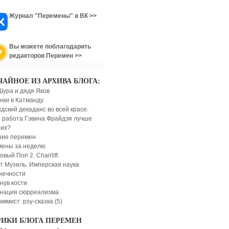
Журнал "Перемены" в ВК >>
Вы можете поблагодарить
редакторов Перемен >>
ЧАЙНОЕ ИЗ АРХИВА БЛОГА:
Шура и дядя Яков
нки в Катманду
дский декаданс во всей красе.
 работа Гэвина Фрайдэя лучше
их?
ние перемен
ены за неделю
вый Поп 2. Chairlift
т Музиль. Имперская наука
нечности
нув кости
нация сюрреализма
ммист: psy-сказка (5)
РИКИ БЛОГА ПЕРЕМЕН