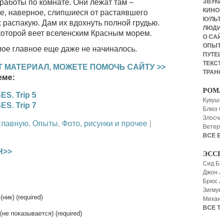
ЗВУКИ
 работы по комнате. Они лежат там –
КИНО,
же, наверное, слипшиеся от растаявшего
КУЛЬТ
 распакую. Дам их вдохнуть полной грудью.
ЛЮД
которой веет вселенским Красным морем.
О СА
ОПЫ
мое главное еще даже не начиналось.
ПУТЕ
ТЕКСТ
 МАТЕРИАЛ, МОЖЕТЕ ПОМОЧЬ САЙТУ >>
ТРАН
еме:
РОМ
S. Trip 5
Кукуш
S. Trip 7
Блюз 
Злосч
главную
,
Опыты
,
Фото, рисунки и прочее
|
Ветер
ВСЕ 
Н>>
ЭСС
Сид Б
Джон 
Брюс
Зигму
(ник) (required)
Миха
ВСЕ 
 (не показывается) (required)