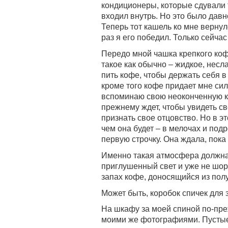
кондиционеры, которые сдували т
входил внутрь. Но это было давно
Теперь тот кашель ко мне вернул
раз я его победил. Только сейча
Передо мной чашка крепкого ко
такое как обычно – жидкое, несл
пить кофе, чтобы держать себя в
кроме того кофе придает мне сил,
вспоминаю свою неоконченную кн
прежнему ждет, чтобы увидеть све
признать свое отцовство. Но в эт
чем она будет – в мелочах и под
первую строчку. Она ждала, пока
Именно такая атмосфера должна 
приглушенный свет и уже не шор
запах кофе, доносящийся из пол
Может быть, коробок спичек для 
На шкафу за моей спиной по-пр
моими же фотографиями. Пустые 