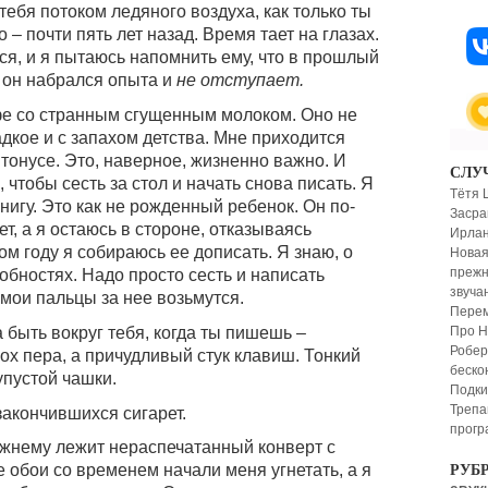
ебя потоком ледяного воздуха, как только ты
 – почти пять лет назад. Время тает на глазах.
ся, и я пытаюсь напомнить ему, что в прошлый
с он набрался опыта и
не отступает.
фе со странным сгущенным молоком. Оно не
адкое и с запахом детства. Мне приходится
 тонусе. Это, наверное, жизненно важно. И
СЛУ
 чтобы сесть за стол и начать снова писать. Я
Тётя 
игу. Это как не рожденный ребенок. Он по-
Засра
т, а я остаюсь в стороне, отказываясь
Ирлан
ом году я собираюсь ее дописать. Я знаю, о
Новая
прежн
робностях. Надо просто сесть и написать
звуча
 мои пальцы за нее возьмутся.
Перем
быть вокруг тебя, когда ты пишешь –
Про Но
Робер
ох пера, а причудливый стук клавиш. Тонкий
беско
упустой чашки.
Подки
Трепа
закончившихся сигарет.
програ
ежнему лежит нераспечатанный конверт с
обои со временем начали меня угнетать, а я
РУБ