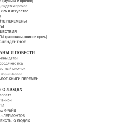
 (музыка и прочее)
 видео и прочее
УРА и искусство
И
ЙТЕ ПЕРЕМЕНЫ
ТЫ
ШЕСТВИЯ
Ы (рассказы, книги и проч.)
СЦЕНДЕНТНОЕ
АНЫ И ПОВЕСТИ
кины детки
бродячего пса
астный рисунок
 в оранжерее
БЛОГ-КНИГИ ПЕРЕМЕН
Е О ЛЮДЯХ
арретт
Леннон
 ЛИ
нд ФРЕЙД
ил ЛЕРМОНТОВ
ТЕКСТЫ О ЛЮДЯХ