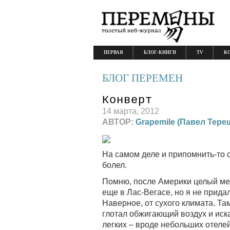
ПЕРВАЯ
БЛОГ-КНИГИ
TV
К
БЛОГ ПЕРЕМЕН
Конверт
14 марта, 2012
АВТОР:
Grapemile (Павел Тере
На самом деле и припомнить-то с
болел.
Помню, после Америки целый ме
еще в Лас-Вегасе, но я не прида
Наверное, от сухого климата. Та
глотал обжигающий воздух и ис
легких – вроде небольших отелей