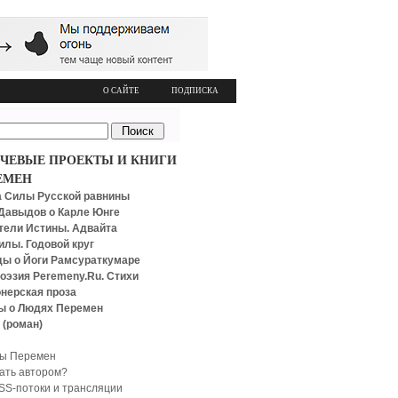
О САЙТЕ
ПОДПИСКА
ЧЕВЫЕ ПРОЕКТЫ И КНИГИ
ЕМЕН
 Силы Русской равнины
Давыдов о Карле Юнге
тели Истины. Адвайта
илы. Годовой круг
ы о Йоги Рамсураткумаре
оэзия Peremeny.Ru. Стихи
нерская проза
ы о Людях Перемен
 (роман)
ы Перемен
тать автором?
SS-потоки и трансляции