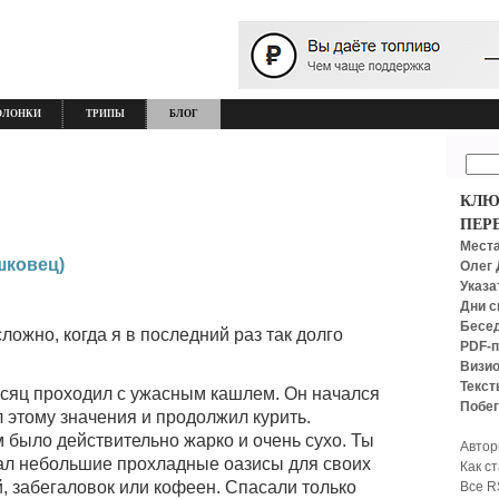
ОЛОНКИ
ТРИПЫ
БЛОГ
КЛЮ
ПЕР
Места
шковец)
Олег 
Указа
Дни с
Бесед
ложно, когда я в последний раз так долго
PDF-п
Визио
Текст
сяц проходил с ужасным кашлем. Он начался
Побег
л этому значения и продолжил курить.
м было действительно жарко и очень сухо. Ты
Автор
кал небольшие прохладные оазисы для своих
Как с
, забегаловок или кофеен. Спасали только
Все R