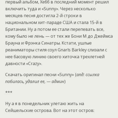
первый альбом, Хебб в последний момент решил
включить туда и «Sunny». Через несколько
месяцев песня достигла 2-й строки в
национальном хит-параде США и стала 15-й в
Британии. Ну а потом ее стали перепевать все,
кому было не лень — от тех же Бони М до Джеймса
Брауна и Фрэнка Синатры. Кстати, ушлые
реаниматоры стиля соул Gnarls Barkley слизали с
нее басовую линию своего хиточка трехлетней
давности «Crazy».
Скачать оригинал песни «Sunny» (
апд: ссылка
побилась, удалил ее, — админ
)
***
Ну а я в понедельник улетаю жить на
Сейшельские острова. Вот на этот остров: