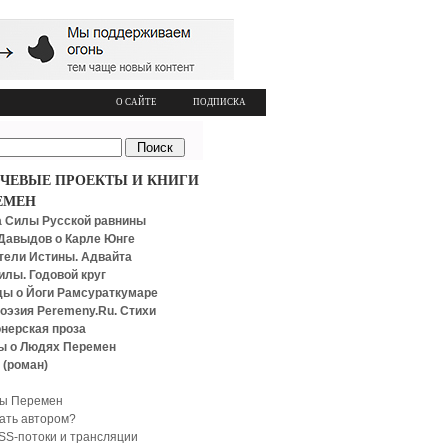
О САЙТЕ
ПОДПИСКА
ЧЕВЫЕ ПРОЕКТЫ И КНИГИ
ЕМЕН
 Силы Русской равнины
Давыдов о Карле Юнге
тели Истины. Адвайта
илы. Годовой круг
ы о Йоги Рамсураткумаре
оэзия Peremeny.Ru. Стихи
нерская проза
ы о Людях Перемен
 (роман)
ы Перемен
тать автором?
SS-потоки и трансляции