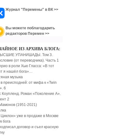
Журнал "Перемены" в ВК >>
Вы можете поблагодарить
редакторов Перемен >>
ЧАЙНОЕ ИЗ АРХИВА БЛОГА:
ЫСШИЕ УПАНИШАДЫ. Том 3.
словие (от переводчика). Часть 1
прио в роли Хью Гласса: «В тот
т я нашёл бога»…
яная музыка
 в преисподней: от мифа к «Twin
». 6
с Коупленд. Роман «Поколение А».
ент 2
Мамонов (1951-2021)
лка
 Циклон» уже в продаже в Москве
к бога
подписал договор и съел красную
тку