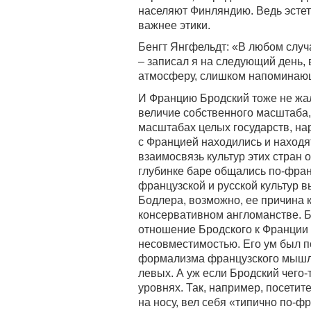
населяют Финляндию. Ведь эстет
важнее этики.
Бенгт Янгфельдт: «В любом случ
– записал я на следующий день, 
атмосферу, слишком напоминаю
И Францию Бродский тоже не жал
величие собственного масштаба,
масштабах целых государств, на
с Францией находились и находя
взаимосвязь культур этих стран
глубинке баре общались по-франц
французской и русской культур 
Бодлера, возможно, ее причина к
консервативном англоманстве. Б
отношение Бродского к Франции 
несовместимостью. Его ум был по
формализма французского мышл
левых. А уж если Бродский чего-т
уровнях. Так, например, посетит
на носу, вел себя «типично по-ф