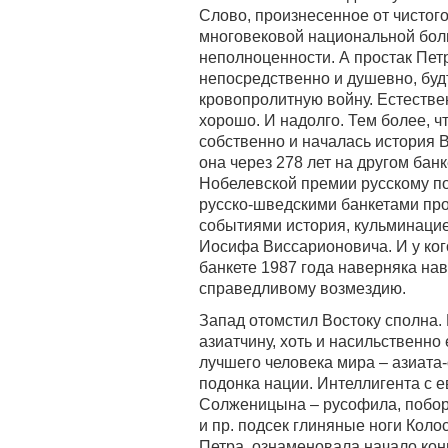
Слово, произнесенное от чистого
многовековой национальной бол
неполноценности. А простак Пет
непосредственно и душевно, будт
кровопролитную войну. Естестве
хорошо. И надолго. Тем более, ч
собственно и началась история 
она через 278 лет на другом бан
Нобелевской премии русскому п
русско-шведскими банкетами пр
событиями история, кульминацие
Иосифа Виссарионовича. И у ко
банкете 1987 года наверняка на
справедливому возмездию.
Запад отомстил Востоку сполна.
азиатчину, хоть и насильственно
лучшего человека мира – азиата
подонка нации. Интеллигента с 
Солженицына – русофила, поборн
и пр. подсек глиняные ноги Коло
Петра, ознаменовала начало кон