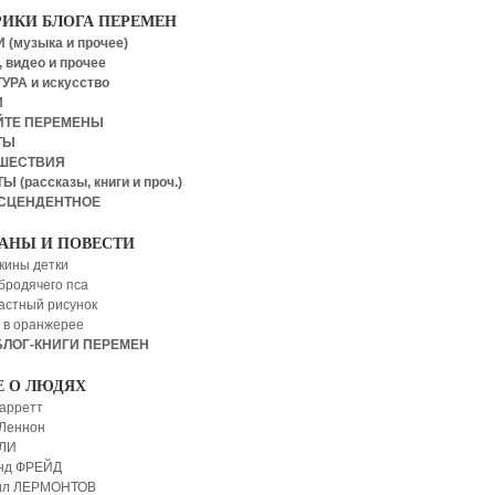
РИКИ БЛОГА ПЕРЕМЕН
 (музыка и прочее)
 видео и прочее
УРА и искусство
И
ЙТЕ ПЕРЕМЕНЫ
ТЫ
ШЕСТВИЯ
Ы (рассказы, книги и проч.)
СЦЕНДЕНТНОЕ
АНЫ И ПОВЕСТИ
кины детки
бродячего пса
астный рисунок
 в оранжерее
БЛОГ-КНИГИ ПЕРЕМЕН
Е О ЛЮДЯХ
арретт
Леннон
 ЛИ
нд ФРЕЙД
ил ЛЕРМОНТОВ