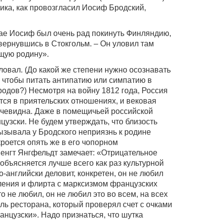
ика, как провозгласил Иосиф Бродский,
ае Иосиф был очень рад покинуть Финляндию,
вернувшись в Стокгольм. – Он уловил там
щую родину».
овал. (До какой же степени нужно осознавать
 чтобы питать антипатию или симпатию в
родов?) Несмотря на войну 1812 года, Россия
тся в приятельских отношениях, и вековая
 очевидна. Даже в помещичьей российской
узски. Не будем утверждать, что близость
вызывала у Бродского неприязнь к родине
роется опять же в его чопорном
енгт Янгфельдт замечает: «Отрицательное
объясняется лучше всего как раз культурной
-английски деловит, конкретен, он не любил
ения и флирта с марксизмом французских
о не любил, он не любил это во всем, на всех
ель ресторана, который проверял счет с очками
ранцузски». Надо признаться, что шутка