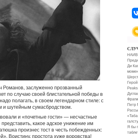
СЛУ
НАИВ
Преди
Ди Ка
момен
Шерст
Герой
ич Романов, заслуженно прозванный
Peaks
Дугла
ет по случаю своей блистательной победы в
Фрагм
надо полагать, в своем легендарном стиле: с
Петр 
м и шутейным сумасбродством.
Рассы
«Таба
вовали и «почетные гости» — несчастные
галсту
 представить, какое адское унижение им
Я бы 
батюшка произнес тост в честь побежденных:
табле
». Воистину, простота хуже воровства!