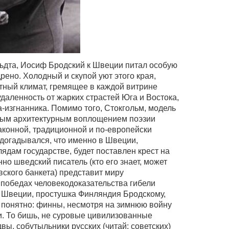
ьдта, Иосиф Бродский к Швеции питал особую
рено. Холодный и скупой уют этого края,
тный климат, гремящее в каждой витрине
даленность от жарких страстей Юга и Востока,
-изгнанника. Помимо того, Стокгольм, модель
чным архитектурным воплощением поэзии
законной, традиционной и по-европейски
 догадывался, что именно в Швеции,
лядам государстве, будет поставлен крест на
но шведский писатель (кто его знает, может
вского банкета) представит миру
 победах человекодоказательства гибели
й Швеции, простушка Финляндия Бродскому,
е понятно: финны, несмотря на зимнюю войну
ии. То бишь, не суровые цивилизованные
ы, собутыльники русских (читай: советских)