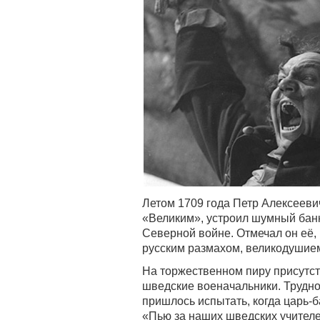
Летом 1709 года Петр Алексеев
«Великим», устроил шумный банк
Северной войне. Отмечал он её, 
русским размахом, великодушие
На торжественном пиру присутст
шведские военачальники. Трудно
пришлось испытать, когда царь-
«Пью за наших шведских учителей