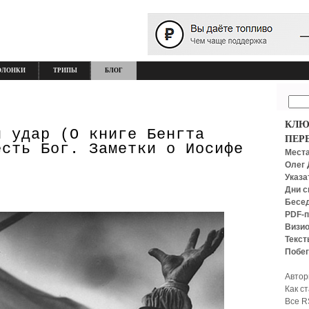
ОЛОНКИ
ТРИПЫ
БЛОГ
КЛЮ
й удар (О книге Бенгта
ПЕР
есть Бог. Заметки о Иосифе
Места
Олег 
Указа
Дни с
Бесед
PDF-п
Визио
Текст
Побег
Автор
Как с
Все R