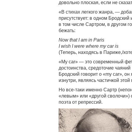
довольно плоская, если не сказа
«В стихах легкого жанра, — доб
присутствует: в одном Бродский
в том числе Сартром, в другом го
бежать:
Now that I am in Paris
I wish I were where my car is
(Теперь, находясь в Париже,/хот
«My car» — это современный фе
достоинства, средоточие чаяний
Бродский говорит о «my car», он
изнутри, являясь частичкой этой
Но все-таки именно Сартр (непон
«левым» или «другой сволочи»)
поэта от репрессий.