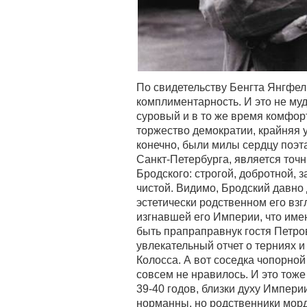
По свидетельству Бенгта Янгфел
комплиментарность. И это не муд
суровый и в то же время комфор
торжество демократии, крайняя у
конечно, были милы сердцу поэта
Санкт-Петербурга, является то
Бродского: строгой, добротной, 
чистой. Видимо, Бродский давно
эстетически родственном его взг
изгнавшей его Империи, что имен
быть прапраправнук гостя Петро
увлекательный отчет о терниях и
Колосса. А вот соседка чопорно
совсем не нравилось. И это тож
39-40 годов, близки духу Импер
норманны, но родственники мордв