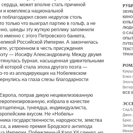
 сердца, может вполне стать причиной
РУБ
и и комплекса национальной
ЗВУКИ
р поблагодарил своих недругов столь
КИНО,
КУЛЬТ
о только что выиграл партию в гольф, а не
ЛЮД
нно, шведы эту жуткую реплику запомнили
О СА
то именно с этого Петровского банкета,
ОПЫ
Великой Российской Империи. А закончилась
ПУТЕ
кете, устроенном в честь присуждения
ТЕКСТ
оэту — Иосифу Александровичу. Между двумя
ТРАН
отянулась бурная, насыщенная удивительными
РОМ
й которой стала эпоха другого поэта —
Кукуш
го-то из аплодирующих на Нобелевском
Блюз 
вернулись на глаза слезы благодарности
Злосч
Ветер
ВСЕ 
 Европа, поправ дикую нецивилизованную
 европеизированную, избрала в качестве
ЭСС
-отщепенца, тунеядца, индивидуалиста,
Сид Б
европейским вкусом. Не «Нобель»
Джон 
ика государственности, народности, земства
Брюс
Зигму
сса, а именно премия Бродского антипода
Миха
ца Империи. Побежденный Карл XII слинял, но