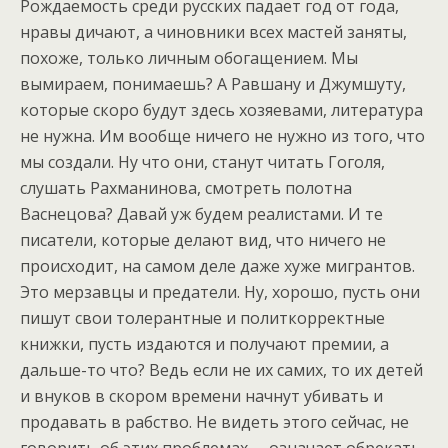
Рождаемость среди русских падает год от года,
нравы дичают, а чиновники всех мастей заняты,
похоже, только личным обогащением. Мы
вымираем, понимаешь? А Равшану и Джумшуту,
которые скоро будут здесь хозяевами, литература
не нужна. Им вообще ничего не нужно из того, что
мы создали. Ну что они, станут читать Гоголя,
слушать Рахманинова, смотреть полотна
Васнецова? Давай уж будем реалистами. И те
писатели, которые делают вид, что ничего не
происходит, на самом деле даже хуже мигрантов.
Это мерзавцы и предатели. Ну, хорошо, пусть они
пишут свои толерантные и политкорректные
книжки, пусть издаются и получают премии, а
дальше-то что? Ведь если не их самих, то их детей
и внуков в скором времени начнут убивать и
продавать в рабство. Не видеть этого сейчас, не
говорить об этих проблемах, – означает обрекать