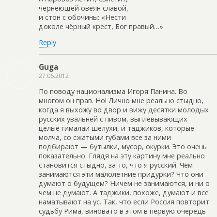
чернеющей овеян славой,
и стон с обочины: «Нести
доколе чёрный крест, Бог правый…»
Reply
Guga
27.06.2012
По поводу национализма Игоря Панина. Во
многом он прав. Но! Лично мне реально стыдно,
когда я выхожу во двор и вижу десятки молодых
русских увальней с пивом, выплевывающих
целые гималаи шелухи, и таджиков, которые
молча, со сжатыми губами все за ними
подбирают — бутылки, мусор, окурки. Это очень
показательно. Глядя на эту картину мне реально
становится стыдно, за то, что я русский. Чем
занимаются эти малолетние придурки? Что они
думают о будущем? Ничем не занимаются, и ни о
чем не думают. А таджики, похоже, думают и все
наматывают на ус. Так, что если Россия повторит
судьбу Рима, виновато в этом в первую очередь