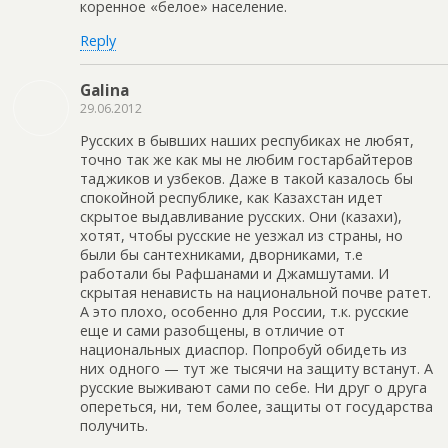
коренное «белое» население.
Reply
Galina
29.06.2012
Русских в бывших наших респубиках не любят,
точно так же как мы не любим гостарбайтеров
таджиков и узбеков. Даже в такой казалось бы
спокойной республике, как Казахстан идет
скрытое выдавливание русских. Они (казахи),
хотят, чтобы русские не уезжал из страны, но
были бы сантехниками, дворниками, т.е
работали бы Рафшанами и Джамшутами. И
скрытая ненависть на национальной почве ратет.
А это плохо, особенно для России, т.к. русские
еще и сами разобщены, в отличие от
национальных диаспор. Попробуй обидеть из
них одного — тут же тысячи на защиту встанут. А
русские выживают сами по себе. Ни друг о друга
опереться, ни, тем более, защиты от государства
получить.