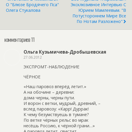
О "Блюзе Бродячего Пса"
Эксклюзивное Интервью С
Олега Стукалова
Юрием Мамлеевым. "В
Потустороннем Мире Все
По Нотам Разложено"
комментариев 11
Ольга Кузьмичева-Дробышевская
27.06.2012
ЭКСПРОМТ-НАБЛЮДЕНИЕ
ЧЁРНОЕ
«Наш паровоз вперёд летит.»
А на обочине – деревни:
дома черны, черны пути.
И ворон с ветки, мудрый, древний, –
вслед паровозу: «Карр! Дуррак!
К чему безумствуешь в тумане?
По ветке чёрных рельс во мрак
несёшь Россию, к чёрной грани…»
А паровоз летит, свистит,