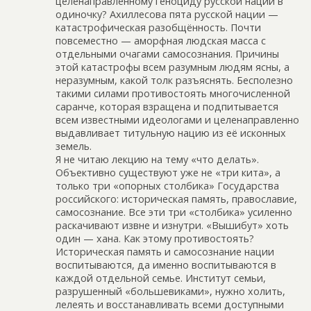
целенаправленному геноциду русской нации в
одиночку? Ахиллесова пята русской нации —
катастрофическая разобщённость. Почти
повсеместно — аморфная людская масса с
отдельными очагами самосознания. Причины
этой катастрофы всем разумным людям ясны, а
неразумным, какой толк разъяснять. Бесполезно
такими силами противостоять многочисленной
саранче, которая взращена и подпитывается
всем известными идеологами и целенаправленно
выдавливает титульную нацию из её исконных
земель.
Я не читаю лекцию на тему «что делать».
Объективно существуют уже не «три кита», а
только три «опорных столбика» Государства
российского: историческая память, православие,
самосознание. Все эти три «столбика» усиленно
раскачивают извне и изнутри. «Вышибут» хоть
один — хана. Как этому противостоять?
Историческая память и самосознание нации
воспитываются, да именно воспитываются в
каждой отдельной семье. Институт семьи,
разрушенный «большевиками», нужно холить,
лелеять и восстанавливать всеми доступными