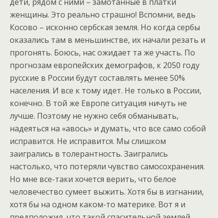
дети, рядом с ними – замотанные в платки
женщины. Это реально страшно! Вспомни, ведь
Косово – исконно сербская земля. Но когда сербы
оказались там в меньшинстве, их начали резать и
прогонять. Боюсь, нас ожидает та же участь. По
прогнозам европейских демографов, к 2050 году
русские в России будут составлять менее 50%
населения. И все к тому идет. Не только в России,
конечно. В той же Европе ситуация ничуть не
лучше. Поэтому не нужно себя обманывать,
надеяться на «авось» и думать, что все само собой
исправится. Не исправится. Мы слишком
заигрались в толерантность. Заигрались
настолько, что потеряли чувство самосохранения.
Но мне все-таки хочется верить, что белое
человечество сумеет выжить. Хотя бы в изгнании,
хотя бы на одном каком-то материке. Вот я и
предположил, что такой спасительной землей