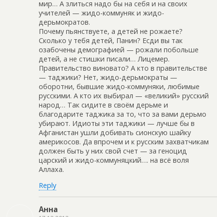
мир… А злиться надо бы на себя и на своих
учителей — жидо-коммуняк и жидо-
дерьмократов.
Почему пьянствуете, а детей не рожаете?
Сколько у тебя детей, Панин? Есди вы так
озабочены демографией — рожали побольше
детей, а не стишки писали… Лицемер.
Правительство виновато? А кто в правительстве
— таджики? Нет, жидо-дерьмократы —
оборотни, бывшие жидо-коммуняки, любимые
русскими. А кто их выбирал — «великий» русский
народ… Так сидите в своём дерьме и
благодарите таджика за то, что за вами дерьмо
убирают. Идиоты эти таджики — лучше бы в
Афганистан ушли добивать сионскую шайку
америкосов. Да впрочем и к русским захватчикам
должен быть у них свой счет — за геноцид
царский и жидо-коммуняцкий…. на всё воля
Аллаха.
Reply
Анна