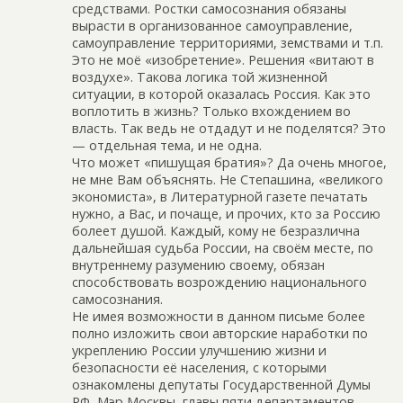
средствами. Ростки самосознания обязаны
вырасти в организованное самоуправление,
самоуправление территориями, земствами и т.п.
Это не моё «изобретение». Решения «витают в
воздухе». Такова логика той жизненной
ситуации, в которой оказалась Россия. Как это
воплотить в жизнь? Только вхождением во
власть. Так ведь не отдадут и не поделятся? Это
— отдельная тема, и не одна.
Что может «пишущая братия»? Да очень многое,
не мне Вам объяснять. Не Степашина, «великого
экономиста», в Литературной газете печатать
нужно, а Вас, и почаще, и прочих, кто за Россию
болеет душой. Каждый, кому не безразлична
дальнейшая судьба России, на своём месте, по
внутреннему разумению своему, обязан
способствовать возрождению национального
самосознания.
Не имея возможности в данном письме более
полно изложить свои авторские наработки по
укреплению России улучшению жизни и
безопасности её населения, с которыми
ознакомлены депутаты Государственной Думы
РФ, Мэр Москвы, главы пяти департаментов