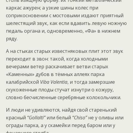
столь изящную форму: их тонкий металлический
каркас ажурен; а узкие шины колес при
соприкосновении с мостовыми издают приятный
шелестящий звук, как если вдавить левую ножную
педаль органа и, одновременно, «Фа» в нижнем
ряду.
А на стыках старых известняковых плит этот звук
переходит в звон: такой, когда холодными
вечерами ветер раскачивает ветви старых
«Каменных» дубов в тёмных аллеях парка
калабрийской
Viba Valentia
, и тогда замерзшие
скукоженные плоды стучат изнутри о кожуру,
словно бесчисленные серебряные колокольчики.
И люди не удивляются, найдя свой старенький
красный
“Gollalti”
или белый
“Chiso”
не у оливы или
ограды парка, а у скамейки перед баром или у