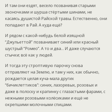
И там они ездят, весело позванивая старыми
звоночками и шурша стёртыми шинами, не
касаясь душистой Райской травы. Естественно, они
попадают в Рай. А куда ещё?
И рядом с какой-нибудь белой изящной
“Джульеттой” позванивает синий или красный
шустрый “Ромео”. А то и два… И даже случаются
стычки; всё как у людей.
И тогда эту строптивую парочку снова
отправляют на Землю, и там у них, как обычно,
рождается целая куча-мала других
“бичиклеттиков”: синих, лазоревых, розовых и
даже в полоску и крапинку с глазастыми фарами, с
нежными розовыми колёсиками и ещё не
окрепшими молочными спицами.