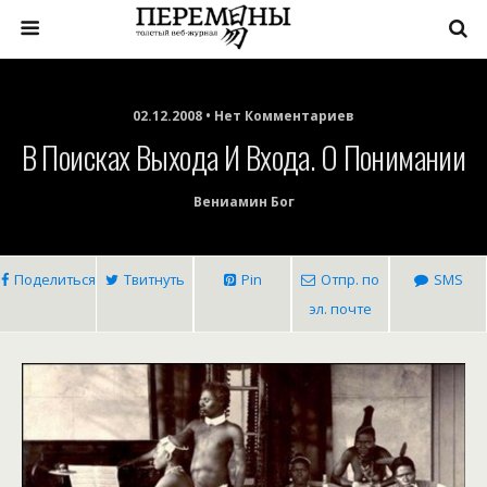
02.12.2008 • Нет Комментариев
В Поисках Выхода И Входа. О Понимании
Вениамин Бог
Поделиться
Твитнуть
Pin
Отпр. по
SMS
эл. почте