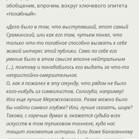
обобщение, впрочем, вокруг ключевого эпитета
«похабный»:
«Дело было в том, что выступавший, этот самый
Сраминский, или как его там, чутьем понял, что
только что-то похабное способно вызвать к себе
живой интерес этой публики. Само по себе его
умение было в этом смысле вполне нейтральным
(…), поэтому и понадобилось его выдать за что-то
непристойно-омерзительное.
О, как я пожалел в эту секунду, что рядом не было
кого-нибудь из символистов, Сологуба, например!
Или еще лучше Мережсковского. Разве можно было
бы найти символ глубже? Или, лучше сказать, шире?
Такова, с горечью думал я, окажется судьба всех
искусств в том тупиковом тоннеле, куда нас
тащит локомотив истории. Если даже балаганному