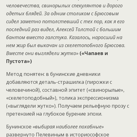
человечества, свинорылых спекулянтов и дорого
одетых блядей. За одним столиком с Брюсовым
сидел заметно потолстевший с тех пор, как я его
последний раз видел, Алексей Толстой с большим
бантом вместо галстука. Казалось, наросший на
нем жир был выкачан из скелетопобного Брюсова.
Вместе они выглядели жутко»
(«Чапаев и
Пустота»)
Метод понятен: в бунинские дневники
добавляются деталь-страшилка (пирожки с
человечиной), составной эпитет («свинорылые»,
«скелетоподобный»), толика экспрессионизма
(«выглядели жутко»). Получаем рельефную прозу с
претензией на глубокое бурение эпохи.
Бунинское
«выбирая наиболее похабные»
развернуто Пелевиным в историософское