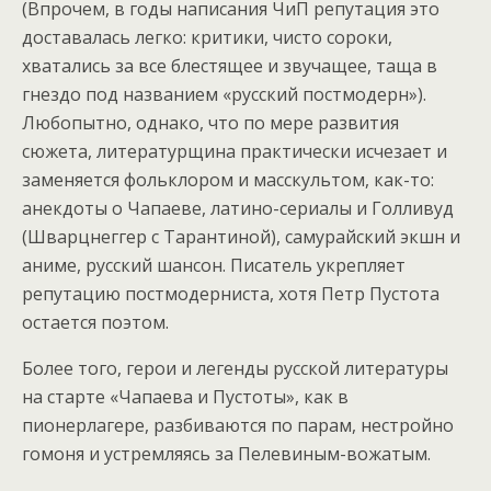
(Впрочем, в годы написания ЧиП репутация это
доставалась легко: критики, чисто сороки,
хватались за все блестящее и звучащее, таща в
гнездо под названием «русский постмодерн»).
Любопытно, однако, что по мере развития
сюжета, литературщина практически исчезает и
заменяется фольклором и масскультом, как-то:
анекдоты о Чапаеве, латино-сериалы и Голливуд
(Шварцнеггер с Тарантиной), самурайский экшн и
аниме, русский шансон. Писатель укрепляет
репутацию постмодерниста, хотя Петр Пустота
остается поэтом.
Более того, герои и легенды русской литературы
на старте «Чапаева и Пустоты», как в
пионерлагере, разбиваются по парам, нестройно
гомоня и устремляясь за Пелевиным-вожатым.