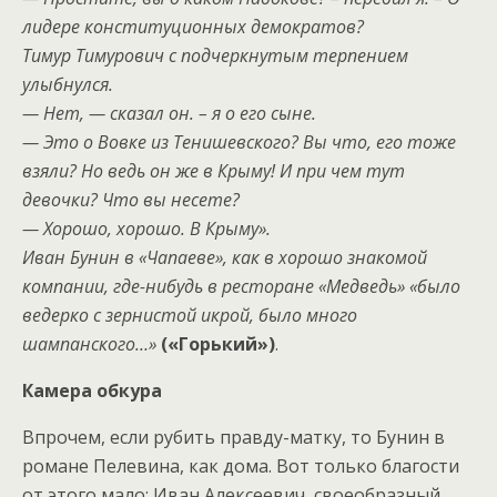
лидере конституционных демократов?
Тимур Тимурович с подчеркнутым терпением
улыбнулся.
— Нет, — сказал он. – я о его сыне.
— Это о Вовке из Тенишевского? Вы что, его тоже
взяли? Но ведь он же в Крыму! И при чем тут
девочки? Что вы несете?
— Хорошо, хорошо. В Крыму».
Иван Бунин в «Чапаеве», как в хорошо знакомой
компании, где-нибудь в ресторане «Медведь» «было
ведерко с зернистой икрой, было много
шампанского…»
(«Горький»)
.
Камера обкура
Впрочем, если рубить правду-матку, то Бунин в
романе Пелевина, как дома. Вот только благости
от этого мало: Иван Алексеевич, своеобразный