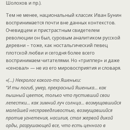
Шолохов и пр.).
Тем не менее, национальный классик Иван Бунин
воспринимается почти вне данных контекстов.
Очевидцем и пристрастным свидетелем
революции он был, суровым аналитиком русской
деревни – тоже, как ностальгический певец
плотской любви и сегодня более всего
воспринимаем читателями. Но «триппер» и даже
«сеновал» — не из его мировосприятия и словаря.
«(…) Некролог какого-то Яшеньки:
“И ты погиб, умер, прекрасный Яшенька… как
пышный цветок, только что пустивший свои
лепестки… как зимний луч солнца… возмущавшийся
малейшей несправедливостью, возмущавшийся
против угнетения, насилия, стал жервой дикой
орды, разрушающей все, что есть ценного в