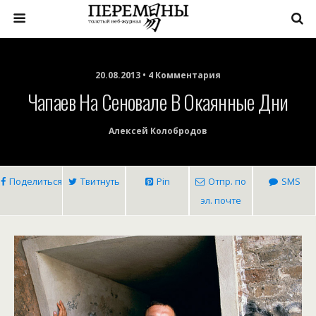
20.08.2013 • 4 Комментария
Чапаев На Сеновале В Окаянные Дни
Алексей Колобродов
Поделиться
Твитнуть
Pin
Отпр. по
SMS
эл. почте