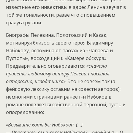
известные его инвективы в адрес Ленина звучат в
той же тональности, разве что с повышением
градуса ругани.
Биографы Пелевина, Полотовский и Казак,
мотивируя близость своего героя Владимиру
Набокову, вспоминают пассаж из «Чапаева и
Пустоты», восходящий к «Камере обскура».
Предварительно оговариваются:
«сначала
приветы любимому автору Пелевин посылал
осторожно, исподтишка»
. Это не совсем так (а
фейковую лексику оставим на совести авторов):
немногими страницами ранее г-н Набоков в
романе появляется собственной персоной, пусть и
опосредованно:
«Возьмите хотя бы Набокова. (…)
— Простите, вы о каком Набокове? – перебил я. – О