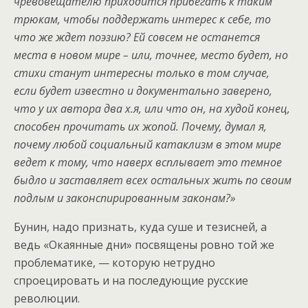
чревовещателю приходится прибегать к таким
трюкам, чтобы поддержать интерес к себе, то
что же ждет поэзию? Ей совсем не останется
места в новом мире – или, точнее, место будет, но
стихи станут интересны только в том случае,
если будет известно и документально заверено,
что у их автора два х.я, или что он, на худой конец,
способен прочитать их жопой. Почему, думал я,
почему любой социальный катаклизм в этом мире
ведет к тому, что наверх всплывает это темное
быдло и заставляет всех остальных жить по своим
подлым и законспирированным законам?»
Бунин, надо признать, куда суше и тезисней, а
ведь «Окаянные дни» посвящены ровно той же
проблематике, — которую нетрудно
спроецировать и на последующие русские
революции.