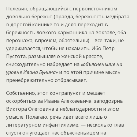
Пелевин, обращающийся с первоисточником
довольно бережно (правда, бережность медбрата
в дорогой клинике то и дело переходит в
бережность ловкого карманника на вокзале, оба
персонажа, впрочем, обаятельны) – все-таки, не
удерживается, чтобы не нахамить. Ибо Петр
Пустота, размышляя о женской красоте,
снисходительно набредает на
«объясненьице на
уровне Ивана Бунина»
и по этой причине мысль
пренебрежительно отбрасывает.
Собственно, этот контрапункт и мешает
оскорбиться за Ивана Алексеевича, заподозрив
Виктора Олеговича в неблагодарности и злом
умысле. Полагаю, речь идет всего лишь о
литературном инфантилизме, — несколько глав
спустя он угощает нас объясненьицем на