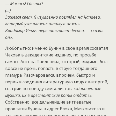
— Мисюсь! Где ты?
(…)
Зажегся свет. Я изумленно поглядел на Чапаева,
который уже вложил шашку в ножны.
Владимир Ильич перечитывает Чехова, — сказал
он».
Любопытно: именно Бунин в свое время сосватал
Чехова в декадентские издания, по просьбе
самого Антона Павловича, который, видимо, был
вовсе не прочь попасть в струю тогдашнего
гламура. Разочаровался, впрочем, быстро и
первым соединил литературную моду с каторгой,
сострив по поводу символистов:
«здоровенные
мужики, их в арестантские роты отдать»
.
Собственно, все дальнейшие витиеватые
проклятия Бунина в адрес Блока, Маяковского и
других выросли из чеховских «арестантских рот»;