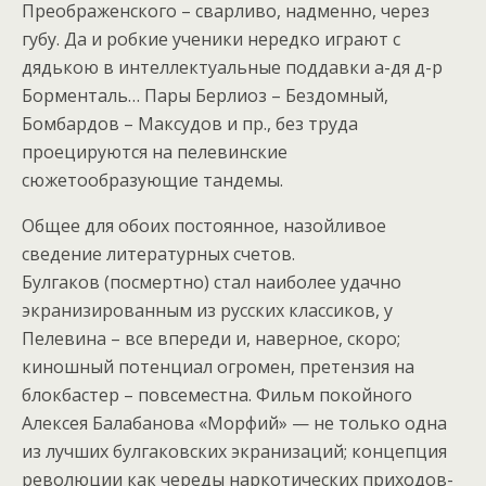
Преображенского – сварливо, надменно, через
губу. Да и робкие ученики нередко играют с
дядькою в интеллектуальные поддавки а-дя д-р
Борменталь… Пары Берлиоз – Бездомный,
Бомбардов – Максудов и пр., без труда
проецируются на пелевинские
сюжетообразующие тандемы.
Общее для обоих постоянное, назойливое
сведение литературных счетов.
Булгаков (посмертно) стал наиболее удачно
экранизированным из русских классиков, у
Пелевина – все впереди и, наверное, скоро;
киношный потенциал огромен, претензия на
блокбастер – повсеместна. Фильм покойного
Алексея Балабанова «Морфий» — не только одна
из лучших булгаковских экранизаций; концепция
революции как череды наркотических приходов-