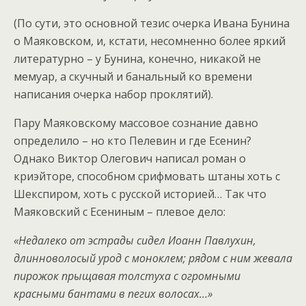
(По сути, это основной тезис очерка Ивана Бунина
о Маяковском, и, кстати, несомненно более яркий
литературно – у Бунина, конечно, никакой не
мемуар, а скучный и банальный ко времени
написания очерка набор проклятий).
Пару Маяковскому массовое сознание давно
определило – но кто Пелевин и где Есенин?
Однако Виктор Олегович написал роман о
криэйторе, способном срифмовать штаны хоть с
Шекспиром, хоть с русской историей… Так что
Маяковский с Есениным – плевое дело:
«Недалеко от эстрады сидел Иоанн Павлухин,
длинноволосый урод с моноклем; рядом с ним жевала
пирожок прыщавая толстуха с огромными
красными бантами в пегих волосах…»