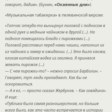
говорит, дадим».
(Бунин,
«Окаянные дни»
)
«Музыкальная табакерка» в пелевинской версии:
«Тотчас откуда-то вынырнул половой с подносом в
одной руке и медным чайником в другой (…). На
подносе помещалось блюдо с пирожками (…).
Половой расставил перед нами чашки, наполнил их
из чайника и замер в ожидании. (…) Это была ханжа,
плохая китайская водка из гаоляна. Я принялся
жевать пирожок (…)
— С чем пирожки-то? – нежно спросил Барболин. –
Говорят, тут люди пропадают. Как бы не
оскоромиться.
— А я ел, — просто сказал Жербунов. – Как говядина».
И еще:
«Публика была самая разношерстная, но больше
всего было, как это часто встречается в истории