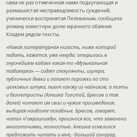
сама не раз отмеченная нами подкупающая и
размашистая несправедливость суждений,
ученически воспринятая Пелевиным, сообщила
роману известную долю мрачного обаяния.
Кладем рядом тексты.
«Новая литературная низость, ниже которой
падать, кажется, уже некуда: открылась в
гнуснейшем кабаке какая-то «Музыкальная
табакерка» — сидят спекулянты, шулера,
публичные девки и лопают пирожки по сто
целковых штука, пьют ханжу из чайников, а поэты
и беллетристы (Алешка Толстой, Брюсов и так
далее) читают им свои и чужие произведения,
выбирая наиболее похабные. Брюсов, говорят,
читал «Гавриилиаду», произнося все, что заменено
многоточиями, полностью. Алешка осмелился
предложить читать и мне,- большой гонорар,