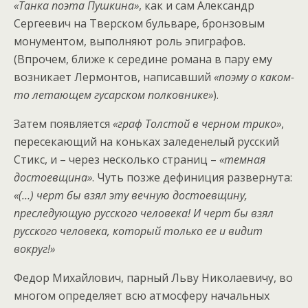
«Танка поэта Пушкина»
, как и сам Александр
Сергеевич на Тверском бульваре, бронзовым
монументом, выполняют роль эпиграфов.
(Впрочем, ближе к середине романа в пару ему
возникает Лермонтов, написавший
«поэму о каком-
то летающем гусарском полковнике»
).
Затем появляется
«граф Толстой в черном трико»
,
пересекающий на коньках заледенелый русский
Стикс, и – через несколько страниц –
«темная
достоевщина»
. Чуть позже дефиниция развернута:
«(…) черт бы взял эту вечную достоевщину,
преследующую русского человека! И черт бы взял
русского человека, который только ее и видит
вокруг!»
Федор Михайлович, парный Льву Николаевичу, во
многом определяет всю атмосферу начальных