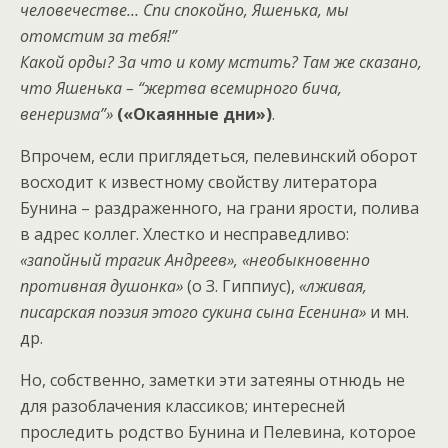
человечестве… Спи спокойно, Яшенька, мы
отомстим за тебя!”
Какой орды? За что и кому мстить? Там же сказано,
что Яшенька – “жертва всемирного бича,
венеризма”»
(«Окаянные дни»)
.
Впрочем, если приглядеться, пелевинский оборот
восходит к известному свойству литератора
Бунина – раздраженного, на грани ярости, полива
в адрес коллег. Хлестко и несправедливо:
«запойный трагик Андреев», «необыкновенно
противная душонка»
(о З. Гиппиус),
«лживая,
писарская поэзия этого сукина сына Есенина»
и мн.
др.
Но, собственно, заметки эти затеяны отнюдь не
для разоблачения классиков; интересней
проследить родство Бунина и Пелевина, которое