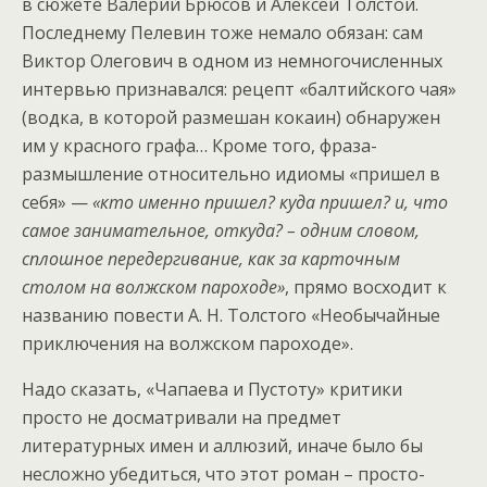
в сюжете Валерий Брюсов и Алексей Толстой.
Последнему Пелевин тоже немало обязан: сам
Виктор Олегович в одном из немногочисленных
интервью признавался: рецепт «балтийского чая»
(водка, в которой размешан кокаин) обнаружен
им у красного графа… Кроме того, фраза-
размышление относительно идиомы «пришел в
себя» —
«кто именно пришел? куда пришел? и, что
самое занимательное, откуда? – одним словом,
сплошное передергивание, как за карточным
столом на волжском пароходе»
, прямо восходит к
названию повести А. Н. Толстого «Необычайные
приключения на волжском пароходе».
Надо сказать, «Чапаева и Пустоту» критики
просто не досматривали на предмет
литературных имен и аллюзий, иначе было бы
несложно убедиться, что этот роман – просто-