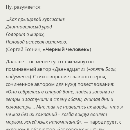
Ну, разумеется:
…Как прыщавой курсистке
Длинноволосый урод
Говорит о мирах,
Половой истекая истомою.
(Сергей Есенин,
«Черный человек»
)
Дальше – не менее густо: ежеминутно
поминаемый автор «Двенадцати» (
«опять Блок,
подумал я»
). Стихотворение главного героя,
сочиненное автором для нужд повествования:
«Они собрались в старой бане, надели запонки и
гетры и застучали в стену лбами, считая дни и
километры… Мне так не нравились их морды, что я
не мог без их компаний – когда вокруг воняет
моргом, ясней язык напоминаний»
, — пародирует, с
уклоном в обэриутов, блоковских «Сытых»: