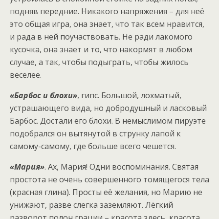
подняв передние. Никакого напряжения – для неё
это общая игра, она знает, что так всем нравится,
и рада в ней поучаствовать. Не ради лакомого
кусочка, она знает и то, что накормят в любом
случае, а так, чтобы подыграть, чтобы жилось
веселее.
«Барбос и блохи»
, гипс. Большой, лохматый,
устрашающего вида, но добродушный и ласковый
Барбос. Достали его блохи. В немыслимом пируэте
подобрался он вытянутой в струнку лапой к
самому-самому, где больше всего чешется.
«Мария»
. Ах, Мария! Одни воспоминания. Святая
простота не очень совершенного томящегося тела
(красная глина). Просты её желания, но Марию не
унижают, разве слегка заземляют. Лёгкий
разворот полон грации – красота здесь, красота