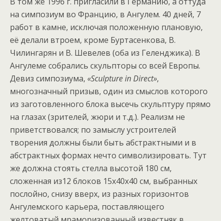
В том же 1996 г. пригласили в Германию, а оттуда
на симпозиум во Францию, в Ангулем. 40 дней, 7
работ в камне, исключая положенную плановую,
её делали втроем, кроме Буртасенкова, В.
Чилингарян и В. Шевелев (оба из Геленджика). В
Ангулеме собрались скульпторы со всей Европы.
Девиз симпозиума,
«Sculpture in Direct»
,
многозначный призыв, один из смыслов которого
из заготовленного блока высечь скульптуру прямо
на глазах (зрителей, жюри и т.д.). Реализм не
приветствовался; по замыслу устроителей
творения должны были быть абстрактными и в
абстрактных формах нечто символизировать. Тут
же должна стоять стелла высотой 180 см,
сложенная из12 блоков 15х40х40 см, выбранных
послойно, снизу вверх, из разных горизонтов
Ангулемского карьера, поставляющего
желтоватый мраморизованный известняк в