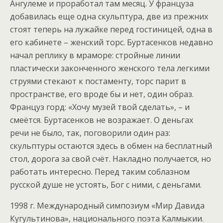
Ангулеме и проработал там месяц. У француза
добавилась еще одна скульптура, две из прежних
стоят теперь на лужайке перед гостиницей, одна в
его кабинете – женский торс. Буртасенков недавно
начал реплику в мраморе: стройные линии
пластически законченного женского тела легкими
струями стекают к постаменту, торс парит в
пространстве, его вроде бы и нет, один образ.
Француз горд: «Хочу музей твой сделать», – и
смеётся. Буртасенков не возражает. О деньгах
речи не было, так, поговорили один раз:
скульптуры остаются здесь в обмен на бесплатный
стол, дорога за свой счёт. Накладно получается, но
работать интересно. Перед таким соблазном
русской душе не устоять, Бог с ними, с деньгами.
1998 г. Международный симпозиум «Мир Давида
Кугультинова», национального поэта Калмыкии.