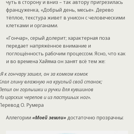
чуть в сторону и вниз – так автору пригрезилась
француженка, «Добрый день, месье». Дерево
тёплое, текстура живет в унисон с человеческими
клетками и органами.
«Гончар», серый долерит; характерная поза
передает напряжённое внимание и
поглощённость рабочим процессом. Ясно, что как
и во времена Хайяма он занят всё тем же:
«Я к гончару зашел, он за комком комок
Клал глину влажную на круглый свой станок;
Лепил он горлышки и ручки для кувшинов
Из царских черепов и из пастушьих ног».
Перевод О. Румера
Аллегории
«Моей земли»
достаточно прозрачны: