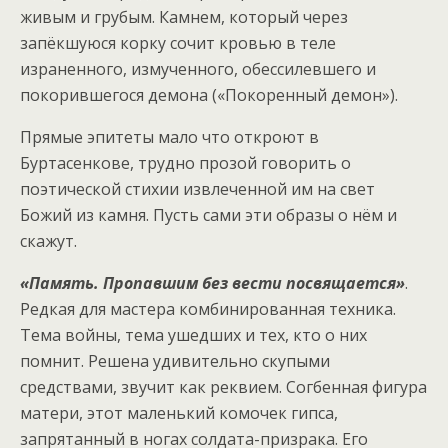
живым и грубым. Камнем, который через
запёкшуюся корку сочит кровью в теле
израненного, измученного, обессилевшего и
покорившегося демона («Покоренный демон»).
Прямые эпитеты мало что откроют в
Буртасенкове, трудно прозой говорить о
поэтической стихии извлеченной им на свет
Божий из камня. Пусть сами эти образы о нём и
скажут.
«Память. Пропавшим без вести посвящается»
.
Редкая для мастера комбинированная техника.
Тема войны, тема ушедших и тех, кто о них
помнит. Решена удивительно скупыми
средствами, звучит как реквием. Согбенная фигура
матери, этот маленький комочек гипса,
запрятанный в ногах солдата-призрака. Его