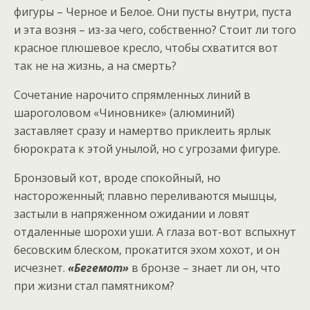
фигуры – Черное и Белое. Они пусты внутри, пуста
и эта возня – из-за чего, собственно? Стоит ли того
красное плюшевое кресло, чтобы схватится вот
так не на жизнь, а на смерть?
Сочетание нарочито спрямленных линий в
шароголовом «Чиновнике» (алюминий)
заставляет сразу и намертво приклеить ярлык
бюрократа к этой унылой, но с угрозами фигуре.
Бронзовый кот, вроде спокойный, но
настороженный; плавно переливаются мышцы,
застыли в напряженном ожидании и ловят
отдаленные шорохи уши. А глаза вот-вот вспыхнут
бесовским блеском, прокатится эхом хохот, и он
исчезнет.
«Бегемот»
в бронзе – знает ли он, что
при жизни стал памятником?