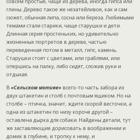
совсем простые, чаще из дерева, иногда гипса или
глины. Дерево такое же незатейливое, как и сам
сюжет, обычная липа, сосна или береза. Любимыми
темами стали старики, чаще старушки и дети.
Длинная серия простеньких, но удивительно
жизненных портретов в дереве, частью
переведенная потом в металл, гипс, камень.
Старушки стоят с цветами, или граблями, или
опершись на палку, либо сидят, сложив руки и
отдыхая.
В
«Сельском мотиве»
всего-то часть забора из
двух штакетин и столб с почтовым ящиком. Но на
столбе – птичка, значит, ждите скорой весточки, а
одна из штакетин по низу короче другой –
оставлена дырка для собаки. Найдены детали, тут
же заставляющие дорисовать в воображении и
домик в глубине, и тропку к нему, и