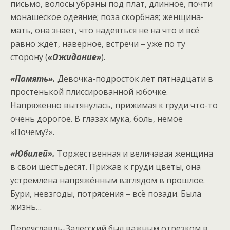
письмо, волосы убраны под плат, длинное, почти
монашеское одеяние; поза скорбная; женщина-
мать, она знает, что надеяться не на что и всё
равно ждёт, наверное, встречи – уже по ту
сторону (
«Ожидание»
).
«Память».
Девочка-подросток лет пятнадцати в
простенькой плиссированной юбочке.
Напряженно вытянулась, прижимая к груди что-то
очень дорогое. В глазах мука, боль, немое
«Почему?».
«Юбилей».
Торжественная и величавая женщина
в свои шестьдесят. Прижав к груди цветы, она
устремлена напряжённым взглядом в прошлое.
Бури, невзгоды, потрясения – всё позади. Была
жизнь…
Переяславль-Залесский был важным отрезком в