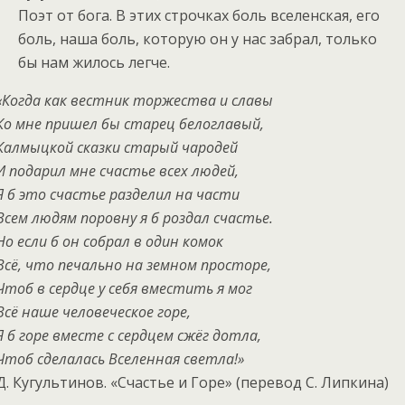
Поэт от бога. В этих строчках боль вселенская, его
боль, наша боль, которую он у нас забрал, только
бы нам жилось легче.
«Когда как вестник торжества и славы
Ко мне пришел бы старец белоглавый,
Калмыцкой сказки старый чародей
И подарил мне счастье всех людей,
Я б это счастье разделил на части
Всем людям поровну я б роздал счастье.
Но если б он собрал в один комок
Всё, что печально на земном просторе,
Чтоб в сердце у себя вместить я мог
Всё наше человеческое горе,
Я б горе вместе с сердцем сжёг дотла,
Чтоб сделалась Вселенная светла!»
Д. Кугультинов. «Счастье и Горе» (перевод С. Липкина)