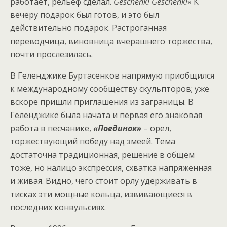
работает, рельеф сделал.
Geschenk! Geschenk!
» К
вечеру подарок был готов, и это был
действительно подарок. Растроганная
переводчица, виновница вчерашнего торжества,
почти прослезилась.
В Геленджике Буртасенков напрямую приобщился
к международному сообществу скульпторов; уже
вскоре пришли приглашения из заграницы. В
Геленджике была начата и первая его знаковая
работа в песчанике,
«Поединок»
– орел,
торжествующий победу над змеей. Тема
достаточна традиционная, решение в общем
тоже, но налицо экспрессия, схватка напряженная
и живая. Видно, чего стоит орлу удерживать в
тисках эти мощные кольца, извивающиеся в
последних конвульсиях.