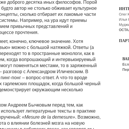
акже доброго десятка иных философов. Порой
будто автор не столько обживает культурное
ИНТ
онцепты, сколько отбирает их лакомые части
Олег 
Илья
истемы. Например, на ура идут приемы
Мудж
анием привычных представлений и
ОСТА
оцессе прочтения.
ПАР
еет, конечно, ключевое значение. Хотя
вью» можно с большой натяжкой. Ответы (а
ереходят то в пространные монологи, как в
ВА
ем, когда вопрошающий и интервьюируемый
Есл
 могут поменяться местами, то в заряженный
Пер
 разговор с Александром Иличевским. В
инг-понг – вопрос-ответ. А что-то вроде
х гарлемских площадок, когда большой черный
 демонстрирует окружающим несколько
иком Андреем Бычковым перед тем, как
 использует литературные тексты в практике
 крученый:
«Mesure de la demesure»
. Возможно,
ота о влиянии болезней мозга на новую