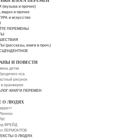
РИКИ БЛОГА ПЕРЕМЕН
 (музыка и прочее)
 видео и прочее
УРА и искусство
И
ЙТЕ ПЕРЕМЕНЫ
ТЫ
ШЕСТВИЯ
Ы (рассказы, книги и проч.)
СЦЕНДЕНТНОЕ
АНЫ И ПОВЕСТИ
кины детки
бродячего пса
астный рисунок
 в оранжерее
БЛОГ-КНИГИ ПЕРЕМЕН
Е О ЛЮДЯХ
арретт
Леннон
 ЛИ
нд ФРЕЙД
ил ЛЕРМОНТОВ
ТЕКСТЫ О ЛЮДЯХ