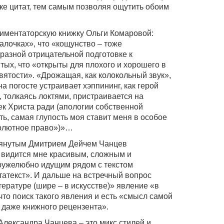
еке цитат, тем самым позволяя ощутить обоим
риментаторскую книжку Ольги Комаровой:
алочках», что «кощунство – тоже
разной отрицательной подготовке к
тых, что «открыты для плохого и хорошего в
святости». «Дрожащая, как колокольный звук»,
а погосте устраивает хэппининг, как герой
толкаясь локтями, пристраивается на
ек Христа ради (апологии собственной
ь, самая глупость моя ставит меня в особое
солютное право»)»…
мянутым Дмитрием Дейчем Чанцев
 видится мне красивым, сложным и
дружелюбно идущим рядом с текстом
етатекст». И дальше на встречный вопрос
ературе (шире – в искусстве)» явление «в
 что поиск такого явления и есть «смысл самой
е даже книжного рецензента».
лександра Чанцева – это микс стилей и