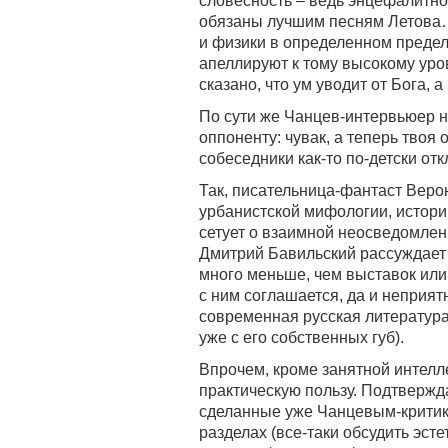
словесность – ведь энцефалитном
обязаны лучшим песням Летова…
и физики в определенном пределе
апеллируют к тому высокому уро
сказано, что ум уводит от Бога, 
По сути же Чанцев-интервьюер н
оппоненту: чувак, а теперь твоя
собеседники как-то по-детски от
Так, писательница-фантаст Верон
урбанистской мифологии, истори
сетует о взаимной неосведомлен
Дмитрий Бавильский рассуждает 
много меньше, чем выставок или
с ним соглашается, да и неприятн
современная русская литература
уже с его собственных губ).
Впрочем, кроме занятной интелл
практическую пользу. Подтвержд
сделанные уже Чанцевым-критико
разделах (все-таки обсудить эст