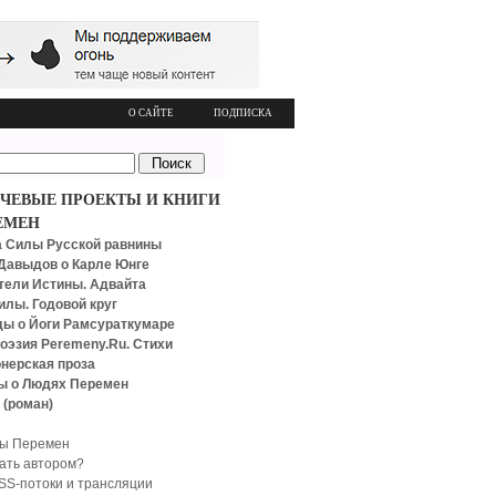
О САЙТЕ
ПОДПИСКА
ЧЕВЫЕ ПРОЕКТЫ И КНИГИ
ЕМЕН
 Силы Русской равнины
Давыдов о Карле Юнге
тели Истины. Адвайта
илы. Годовой круг
ы о Йоги Рамсураткумаре
оэзия Peremeny.Ru. Стихи
нерская проза
ы о Людях Перемен
 (роман)
ы Перемен
тать автором?
SS-потоки и трансляции