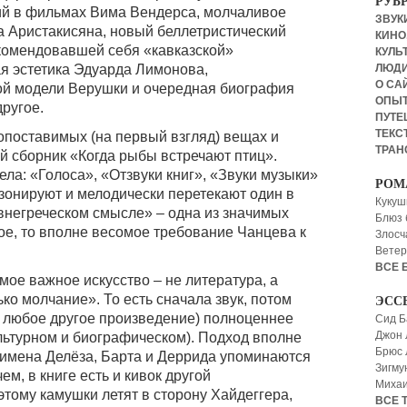
РУБ
ий в фильмах Вима Вендерса, молчаливое
ЗВУКИ
а Аристакисяна, новый беллетристический
КИНО,
омендовавшей себя «кавказской»
КУЛЬТ
я эстетика Эдуарда Лимонова,
ЛЮД
О СА
вой модели Верушки и очередная биография
ОПЫ
другое.
ПУТЕ
ТЕКСТ
опоставимых (на первый взгляд) вещах и
ТРАН
й сборник «Когда рыбы встречают птиц».
ла: «Голоса», «Отзвуки книг», «Звуки музыки»
РОМ
езонируют и мелодически перетекают один в
Кукуш
ревнегреческом смысле» – одна из значимых
Блюз 
ое, то вполне весомое требование Чанцева к
Злосч
Ветер
ВСЕ 
ое важное искусство – не литература, а
о молчание». То есть сначала звук, потом
ЭСС
к и любое другое произведение) полноценнее
Сид Б
Джон 
ультурном и биографическом). Подход вполне
Брюс
 имена Делёза, Барта и Деррида упоминаются
Зигму
ем, в книге есть и кивок другой
Миха
этому камушки летят в сторону Хайдеггера,
ВСЕ 