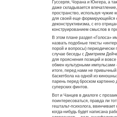
Гуссерля, Чорана и Юнгера, а т
даже складывается впечатление, 
пространство, используя чужие к
для своей еще формирующейся с
деконструктивизма, с его отриц
конструированием смыслов в пр
В этом плане раздел «Голоса» им
назвать подобные тексты «интер
порой и вопросы) периодически п
случае беседы с Дмитрием Дейч
для прояснения позиций и вовсе
обмен культурными импульсами –
итоге, перед нами не привычный п
баскетбола на одной из киношны
парень перед броском картинно
суперских финтов.
Вот и Чанцев в диалоге с проза
поинтересоваться, правда ли тот
гештальт-психолога, ввинчивает
когда-нибудь будет написана раб