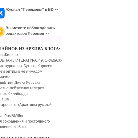
Журнал "Перемены" в ВК >>
Вы можете поблагодарить
редакторов Перемен >>
ЧАЙНОЕ ИЗ АРХИВА БЛОГА:
ля Жилина
БНАЯ ЛИТЕРАТУРА. 49. О судьбах
ых журналов. Бутов и Карасев
ем оптимизме и чуждом
мизме
ифтинг Джека Керуака
етно-пейзажная галерея
сные биллборды
 Лёша
взрослеть (Архетипы русской
а. Post&Miller
 сохранения и постоянного
вления любви»