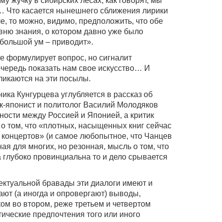
у жучку в сибирских лесах, как говорят, мы
 Что касается нынешнего сближения лирики
, то можно, видимо, предположить, что обе
вню знания, о котором давно уже было
а большой ум – приводит».
е формулирует вопрос, но сигналит
 очередь показать нам свое искусство… И
кликаются на эти посылы.
ика Кунгурцева углубляется в рассказ об
к-японист и политолог Василий Молодяков
ности между Россией и Японией, а критик
о том, что «плотных, насыщенных книг сейчас
 концертов» (и самое любопытное, что Чанцев
ая для многих, но резонная, мысль о том, что
 глубоко провинциальна то и дело срывается
ектуальной бравады эти диалоги имеют и
ают (а иногда и опровергают) выводы,
м во втором, реже третьем и четвертом
етические предпочтения того или иного