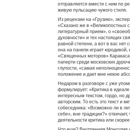
отправляется вмести с ним по р
живую пульсацию чужого стиля.
Из рецензии на «Грузию», экспе
«Сказано же в «Великопостных с
литературный прием», о «своеоб
духовности» и тех настоящих свя
равной степени, а вот в вас нет 
она на панели играет юродивой, н
«Священных моторов» Каракаса, 
паперти среди московских дуроч
глупости, «самая неполноценност
положение и дает мне некое аб
Недаром в разговоре с уже упо
формулирует: «Критика в идеале
интересным текстом, гордо, но 
авторским. То есть это текст и м
собеседника: «Возможно ли в лит
себе», вне традиции?» отвечает,
деятельности критика или скоре
Что еще? Внутренняя Монголия А