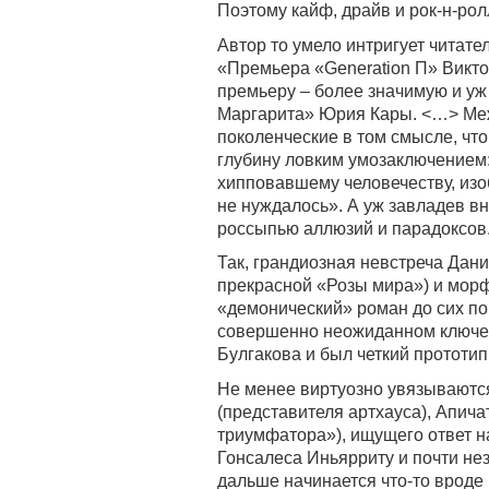
Поэтому кайф, драйв и рок-н-рол
Автор то умело интригует читат
«Премьера «Generation П» Виктор
премьеру – более значимую и уж
Маргарита» Юрия Кары. <…> Меж
поколенческие в том смысле, что 
глубину ловким умозаключением: 
хипповавшему человечеству, изобр
не нуждалось». А уж завладев в
россыпью аллюзий и парадоксов
Так, грандиозная невстреча Дани
прекрасной «Розы мира») и морф
«демонический» роман до сих по
совершенно неожиданном ключе
Булгакова и был четкий прототип
Не менее виртуозно увязываются
(представителя артхауса), Апича
триумфатора»), ищущего ответ н
Гонсалеса Иньярриту и почти не
дальше начинается что-то вроде 