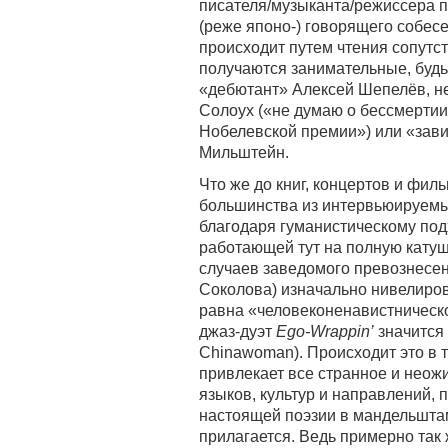
писателя/музыканта/режиссера 
(реже японо-) говорящего собес
происходит путем чтения сопутс
получаются занимательные, буд
«дебютант» Алексей Шепелёв, н
Солоух («не думаю о бессмертии,
Нобелевской премии») или «зав
Мильштейн.
Что же до книг, концертов и фил
большинства из интервьюируемых)
благодаря гуманистическому под
работающей тут на полную катуш
случаев заведомого превознесе
Соколова) изначально нивелиров
равна «человеконенавистническ
джаз-дуэт
Ego-Wrappin’
значится 
Chinawoman). Происходит это в т
привлекает все странное и неож
языков, культур и направлений, 
настоящей поэзии в мандельшта
прилагается. Ведь примерно так 