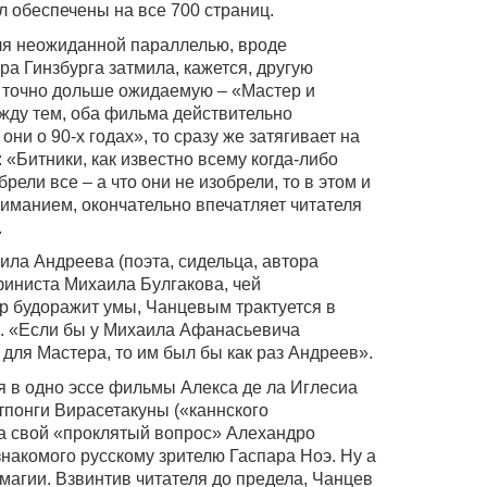
л обеспечены на все 700 страниц.
еля неожиданной параллелью, вроде
а Гинзбурга затмила, кажется, другую
 точно дольше ожидаемую – «Мастер и
ду тем, оба фильма действительно
они о 90-х годах», то сразу же затягивает на
«Битники, как известно всему когда-либо
ели все – а что они не изобрели, то в этом и
ниманием, окончательно впечатляет читателя
.
ила Андреева (поэта, сидельца, автора
иниста Михаила Булгакова, чей
р будоражит умы, Чанцевым трактуется в
. «Если бы у Михаила Афанасьевича
 для Мастера, то им был бы как раз Андреев».
 в одно эссе фильмы Алекса де ла Иглесиа
тпонги Вирасетакуны («каннского
а свой «проклятый вопрос» Алехандро
знакомого русскому зрителю Гаспара Ноэ. Ну а
магии. Взвинтив читателя до предела, Чанцев