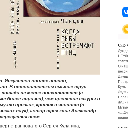
СЛУ
Дух д
НЕУДО
толст
О наш
песси
Даунш
н. Искусство вполне эпично,
Портр
ьно. В онтологическом смысле труп
Кумы
Дядя
 лошади не менее восхитителен (а
Пора 
же более лиричен), чем цветение сакуры в
души)
му-то прозаик, критик и японист (в
Музык
еских наук), автор трех книг Александр
«…Для
нтересуется всем.
подно
церт странноватого Сергея Кулагина,