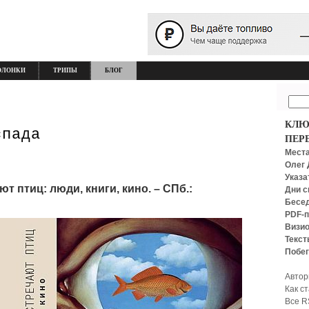
ОЛОНКИ
ТРИПЫ
БЛОГ
КЛЮ
спада
ПЕР
Места
Олег 
Указа
т птиц: люди, книги, кино. – СПб.:
Дни с
Бесед
PDF-п
Визио
Текст
Побег
Автор
Как с
Все R