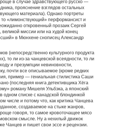
проще в случае здравствующего русско —
едника, прояснение взглядов остальных
твующего материала). Однако портреты
ь то «лимонствующий» перформансист и
еожиданно откровенный прозаик Сергей
 великой миссии или на худой конец
исший» в Мюнхене снописец Александр
ьмов (непосредственно культурного продукта
, то ли из-за чанцевской всеядности, то ли
ходу и презумпции невиновности,
ку, почти все описываемое (кроме редких
ния, пример — гениальная стилистика Саши
ано (последняя книга детективщика Хёга
ому» роману Мишеля Ульбэка, а японский
в одном списке с канадской блондинкой
ом числе и потому что, как критика Чанцева
иданное, создаваемое на стыке жанров,
проще говоря, то самое кровоточащее мясо
мовском смысле. Ну а нехилый движок
же Чанцев и пишет свои эссе и рецензии.