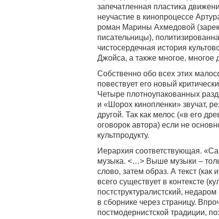
запечатленная пластика движен
неучастие в кинопроцессе Артур
роман Марины Ахмедовой (зарек
писательницы), политизированна
чистосердечная история культо
Джойса, а также многое, многое 
Собственно обо всех этих малос
повествует его новый критически
Четыре плотноупакованных разде
и «Шорох кинопленки» звучат, р
другой. Так как мелос («в его д
оговорок автора) если не основн
культпродукту.
Иерархия соответствующая. «Сам
музыка. <…> Выше музыки – тольк
слово, затем образ. А текст (ка
всего существует в контексте (к
постструктуралистский, недаром
в сборнике через страницу. Впроч
постмодернистской традиции, по