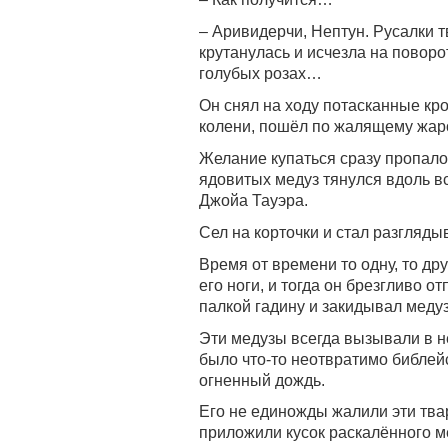
– Аривидерчи, Нептун. Русалки т
крутанулась и исчезла на поворо
голубых розах…
Он снял на ходу потасканные кр
колени, пошёл по жалящему жаро
Желание купаться сразу пропал
ядовитых медуз тянулся вдоль в
Джойа Тауэра.
Сел на корточки и стал разгляд
Время от времени то одну, то д
его ноги, и тогда он брезгливо 
палкой гадину и закидывал медуз
Эти медузы всегда вызывали в н
было что-то неотвратимо библейс
огненный дождь.
Его не единожды жалили эти твар
приложили кусок раскалённого м