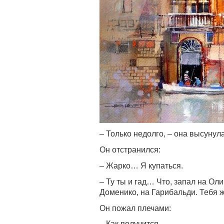
– Только недолго, – она высуну
Он отстранился:
– Жарко… Я купаться.
– Ту ты и гад… Что, запал на Оли
Доменико, на Гарибальди. Тебя 
Он пожал плечами:
– Как получится…