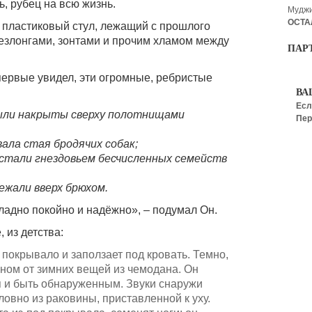
, рубец на всю жизнь.
Мудж
ОСТА
 пластиковый стул, лежащий с прошлого
езлонгами, зонтами и прочим хламом между
ПАР
первые увидел, эти огромные, ребристые
ВА
Есл
были накрыты сверху полотнищами
Пер
вала стая бродячих собак;
стали гнездовьем бесчисленных семейств
ежали вверх брюхом.
ладно покойно и надёжно», – подумал Он.
 из детства:
покрывало и заползает под кровать. Темно,
ином от зимних вещей из чемодана. Он
я и быть обнаруженным. Звуки снаружи
ловно из раковины, приставленной к уху.