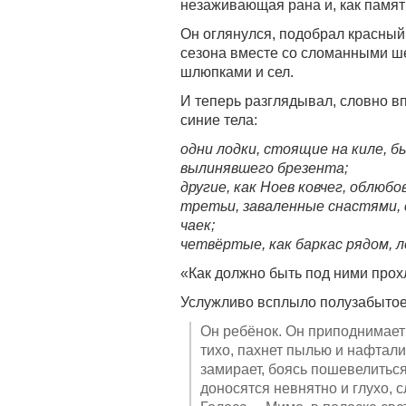
незаживающая рана и, как память
Он оглянулся, подобрал красный
сезона вместе со сломанными ш
шлюпками и сел.
И теперь разглядывал, словно в
синие тела:
одни лодки, стоящие на киле, 
вылинявшего брезента;
другие, как Ноев ковчег, облюбо
третьи, заваленные снастями, 
чаек;
четвёртые, как баркас рядом, л
«Как должно быть под ними прох
Услужливо всплыло полузабытое,
Он ребёнок. Он приподнимает 
тихо, пахнет пылью и нафтал
замирает, боясь пошевелитьс
доносятся невнятно и глухо, с