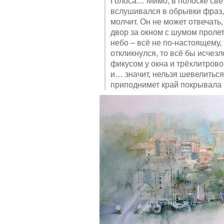
Голоса… Мимо, в полоске свет
вслушивался в обрывки фраз
молчит. Он не может отвечать,
двор за окном с шумом проле
небо – всё не по-настоящему,
откликнулся, то всё бы исчезл
фикусом у окна и трёхлитрово
и… значит, нельзя шевелиться,
приподнимет край покрывала и 