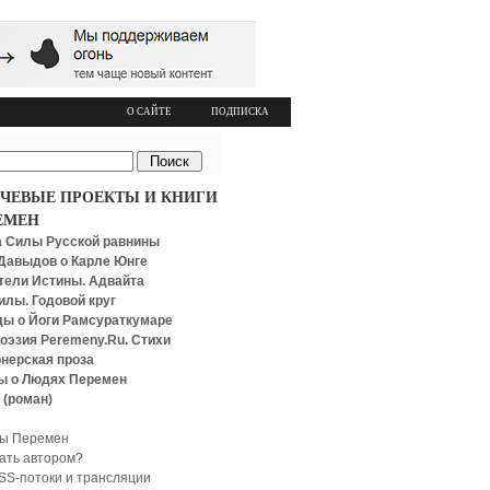
О САЙТЕ
ПОДПИСКА
ЧЕВЫЕ ПРОЕКТЫ И КНИГИ
ЕМЕН
 Силы Русской равнины
Давыдов о Карле Юнге
тели Истины. Адвайта
илы. Годовой круг
ы о Йоги Рамсураткумаре
оэзия Peremeny.Ru. Стихи
нерская проза
ы о Людях Перемен
 (роман)
ы Перемен
тать автором?
SS-потоки и трансляции