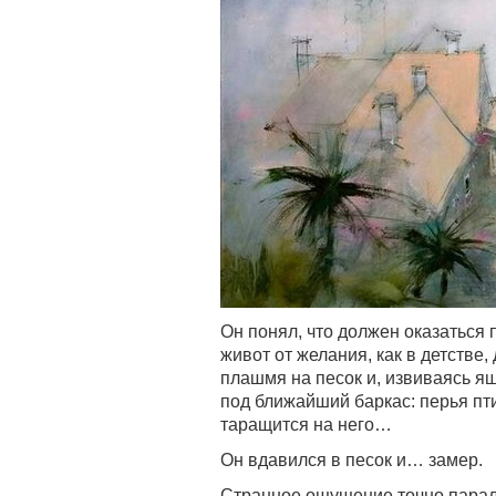
Он понял, что должен оказаться 
живот от желания, как в детстве, 
плашмя на песок и, извиваясь я
под ближайший баркас: перья пти
таращится на него…
Он вдавился в песок и… замер.
Странное ощущение точно парализ