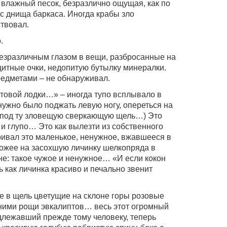
влажный песок, безразлично ощущая, как по
 с днища баркаса. Иногда крабы зло
ствовал.
.
езразличным глазом в вещи, разбросанные на
щитные очки, недопитую бутылку минералки.
редметами – не обнаруживал.
товой лодки…» – иногда тупо всплывало в
нужно было поджать левую ногу, опереться на
у под ту зловещую сверкающую щель…) Это
и глупо… Это как вылезти из собственного
ривал это маленькое, ненужное, вжавшееся в
охожее на засохшую личинку шелкопряда в
е: такое чужое и ненужное… «И если кокон
ь как личинка красиво и печально звенит
е в щель цветущие на склоне горы розовые
 ними рощи эвкалиптов… весь этот огромный
длежавший прежде тому человеку, теперь