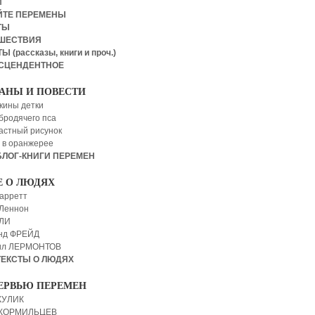
И
ЙТЕ ПЕРЕМЕНЫ
ТЫ
ШЕСТВИЯ
Ы (рассказы, книги и проч.)
СЦЕНДЕНТНОЕ
АНЫ И ПОВЕСТИ
кины детки
бродячего пса
астный рисунок
 в оранжерее
БЛОГ-КНИГИ ПЕРЕМЕН
Е О ЛЮДЯХ
арретт
Леннон
 ЛИ
нд ФРЕЙД
ил ЛЕРМОНТОВ
ТЕКСТЫ О ЛЮДЯХ
ЕРВЬЮ ПЕРЕМЕН
КУЛИК
 КОРМИЛЬЦЕВ