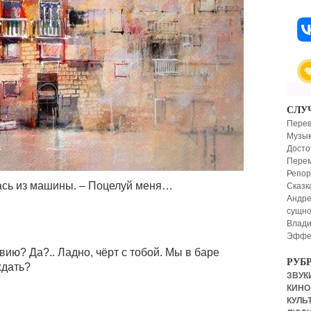
СЛУ
Перев
Музык
Досто
Перем
Репор
лась из машины. – Поцелуй меня…
Сказк
Андре
сущно
Влади
Эффек
вию? Да?.. Ладно, чёрт с тобой. Мы в баре
РУБ
ждать?
ЗВУКИ
КИНО,
КУЛЬТ