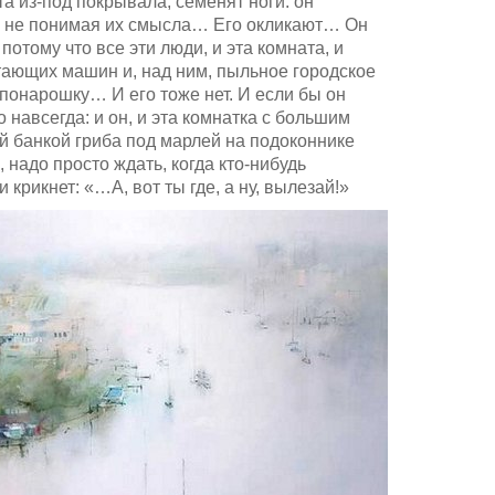
а из-под покрывала, семенят ноги: он
, не понимая их смысла… Его окликают… Он
 потому что все эти люди, и эта комната, и
тающих машин и, над ним, пыльное городское
 понарошку… И его тоже нет. И если бы он
о навсегда: и он, и эта комнатка с большим
й банкой гриба под марлей на подоконнике
 надо просто ждать, когда кто-нибудь
крикнет: «…А, вот ты где, а ну, вылезай!»