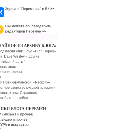
Журнал "Перемены" в ВК >>
Вы можете поблагодарить
редакторов Перемен >>
ЧАЙНОЕ ИЗ АРХИВА БЛОГА:
од песни Pink Floyd «High Hopes»
а: Dave Wesley и другие
чтимая. Часть 4
ены знака
таж cо сцены
а
й Новиков-Ланской: «Раскол—
стное свойство русской истории»
восток now. Стрaшное.
т Витгенштейна
РИКИ БЛОГА ПЕРЕМЕН
 (музыка и прочее)
 видео и прочее
УРА и искусство