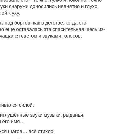
вуки снаружи доносились невнятно и глухо,
ой к уху.
под бортов, как в детстве, когда его
 но ещё оставалась эта спасительная щель из-
чащаяся светом и звуками голосов.
ливался силой.
риглушённые звуки музыки, рыданья,
и его имя…
ся шагов… всё стихло.