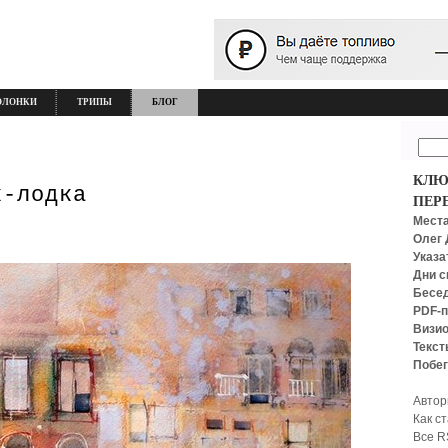
ОЛОНКИ
ТРИПЫ
БЛОГ
КЛЮ
к-лодка
ПЕР
Места
Олег 
Указа
Дни с
Бесед
PDF-п
Визио
Текст
Побег
Автор
Как с
Все R