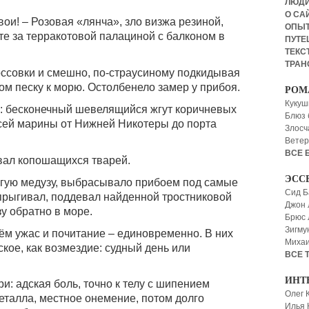
ЛЮД
О СА
вои! – Розовая «лянчa», зло визжа резиной,
ОПЫ
те за терракотовой палациной с балконом в
ПУТЕ
ТЕКСТ
ТРАН
оссовки и смешно, по-страусиному подкидывая
м песку к морю. Остолбенело замер у прибоя.
РОМ
Кукуш
о: бесконечный шевелящийся жгут коричневых
Блюз 
сей марины от Нижней Никотеры до порта
Злосч
Ветер
ВСЕ 
ывал копошащихся тварей.
ЭСС
ругую медузу, выбрасывало прибоем под самые
Сид Б
отпрыгивал, поддевал найденной тростниковой
Джон 
у обратно в море.
Брюс
Зигму
ём ужас и почитание – единовременно. В них
Миха
кое, как возмездие: судный день или
ВСЕ 
ИНТ
и: адская боль, точно к телу с шипением
Олег 
еталла, местное онемение, потом долго
Илья