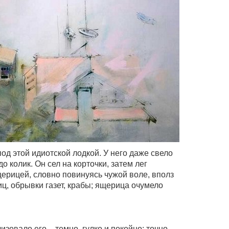
под этой идиотской лодкой. У него даже свело
до колик. Он сел на корточки, затем лег
щерицей, словно повинуясь чужой воле, вполз
ц, обрывки газет, крабы; ящерица очумело
овало его – темно, гулко и покойно: точно