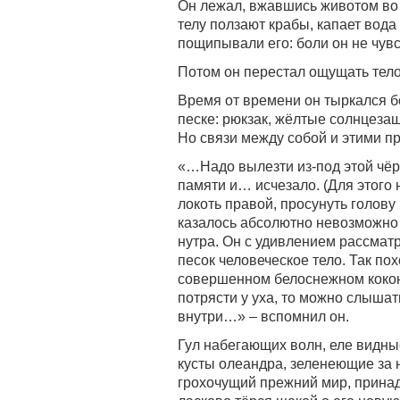
Он лежал, вжавшись животом во 
телу ползают крабы, капает вода
пощипывали его: боли он не чув
Потом он перестал ощущать тело
Время от времени он тыркался б
песке: рюкзак, жёлтые солнцеза
Но связи между собой и этими п
«…Надо вылезти из-под этой чёр
памяти и… исчезало. (Для этого 
локоть правой, просунуть голов
казалось абсолютно невозможно 
нутра. Он с удивлением рассмат
песок человеческое тело. Так п
совершенном белоснежном кокон
потрясти у уха, то можно слышат
внутри…» – вспомнил он.
Гул набегающих волн, еле видны
кусты олеандра, зеленеющие за
грохочущий прежний мир, прина