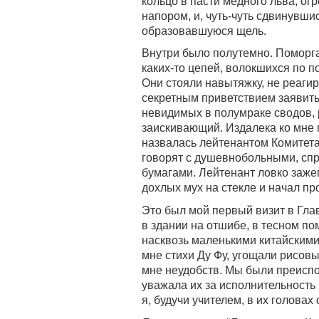
кольцо в пасти медного льва, о
напором, и, чуть-чуть сдвинувшис
образовавшуюся щель.
Внутри было полутемно. Поморг
каких-то цепей, волокшихся по п
Они стояли навытяжку, не реаги
секретным приветствием заявить 
невидимых в полумраке сводов, 
заискивающий. Издалека ко мне 
назвалась лейтенантом Комитета 
говорят с душевнобольными, спр
бумагами. Лейтенант ловко заж
дохлых мух на стекле и начал пр
Это был мой первый визит в Гла
в здании на отшибе, в тесном п
насквозь маленькими китайским
мне стихи Ду Фу, угощали рисов
мне неудобств. Мы были преиспо
уважала их за исполнительность 
я, будучи учителем, в их голова