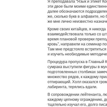
Я преподавала “Язык и этикет Ко
эти двое были моими единственны
далее обозначаются подразделени
же, сколько букв в алфавите, но 
же мне лично неизвестно назначе
Кроме своих китайцев, я никогда
взаимодействовала только со ш
время плановой проверки препод
кровь”, направили на семинар п
Там мне предстояло встретиться
и изучить необходимые методиче
Процедура пропуска в Главный К
сумрака выступили фигуры в му
подготовленных столбиках замеч
множество рядов, к каждому при
отпирающий. Холл оказался гро
лабиринта, терялись вдали.
В сопровождении лейтенанта, лю
каждому цепному ограждению, д
тщательно изучал его, долго писа