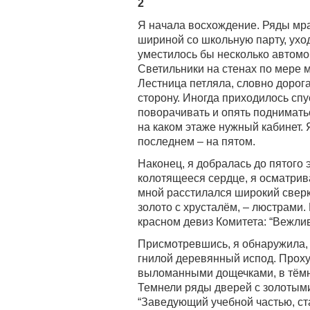
2
Я начала восхождение. Ряды мра
шириной со школьную парту, ухо
уместилось бы несколько автомо
Светильники на стенах по мере м
Лестница петляла, словно дорога,
сторону. Иногда приходилось спу
поворачивать и опять подниматьс
на каком этаже нужный кабинет.
последнем – на пятом.
Наконец, я добралась до пятого 
колотящееся сердце, я осматрив
мной расстилался широкий свер
золото с хрусталём, – люстрами
красном девиз Комитета: “Вежли
Присмотревшись, я обнаружила, 
гнилой деревянный испод. Прох
выломанными дощечками, в тёмн
Темнели ряды дверей с золотым
“Заведующий учебной частью, ст