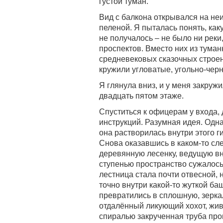
густой туман.
Вид с балкона открывался на не
пеленой. Я пыталась понять, как
не получалось – не было ни реки
проспектов. Вместо них из тума
средневековых сказочных строени
кружили угловатые, угольно-чер
Я глянула вниз, и у меня закружи
двадцать пятом этаже.
Спуститься к офицерам у входа, 
инструкций. Разумная идея. Одн
она растворилась внутри этого ги
Снова оказавшись в каком-то сле
деревянную лесенку, ведущую вни
ступенью пространство сужалось,
лестница стала почти отвесной, 
точно внутри какой-то жуткой ба
превратились в сплошную, зерка
отдалённый ликующий хохот, жив
спиралью закрученная труба прог