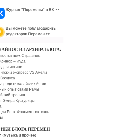
Журнал "Перемены" в ВК >>
Вы можете поблагодарить
редакторов Перемен >>
ЧАЙНОЕ ИЗ АРХИВА БЛОГА:
восток now. Стрaшное.
Коннор – Иуда
вде и истине
ингский экспресс VS Амели
 Воздуха
 среди гималайских йогов.
ный опыт свами Рамы
йский тренинг
т Эмира Кустурицы
a
для Бога. Фрагмент сатсанга
ты
РИКИ БЛОГА ПЕРЕМЕН
 (музыка и прочее)