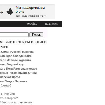
О САЙТЕ
ПОДПИСКА
ЧЕВЫЕ ПРОЕКТЫ И КНИГИ
ЕМЕН
 Силы Русской равнины
Давыдов о Карле Юнге
тели Истины. Адвайта
илы. Годовой круг
ы о Йоги Рамсураткумаре
оэзия Peremeny.Ru. Стихи
нерская проза
ы о Людях Перемен
 (роман)
ы Перемен
тать автором?
SS-потоки и трансляции