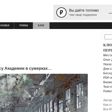
ОЛОНКИ
ТРИПЫ
БЛОГ
КЛЮ
ПЕР
Места
Олег 
Указа
су Академии в сумерках…
Дни с
Бесед
PDF-п
Визио
Текст
Побег
Автор
Как с
Все R