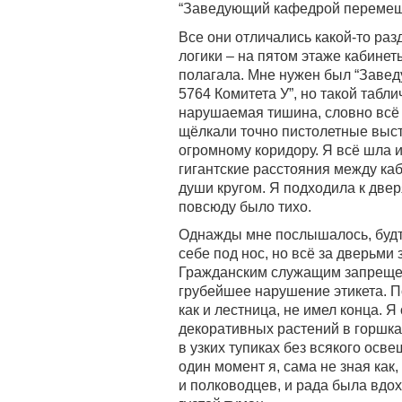
“Заведующий кафедрой перемеще
Все они отличались какой-то р
логики – на пятом этаже кабинет
полагала. Мне нужен был “Заве
5764 Комитета У”, но такой табли
нарушаемая тишина, словно всё 
щёлкали точно пистолетные выст
огромному коридору. Я всё шла и
гигантские расстояния между каб
души кругом. Я подходила к двер
повсюду было тихо.
Однажды мне послышалось, будто
себе под нос, но всё за дверьми 
Гражданским служащим запрещен
грубейшее нарушение этикета. П
как и лестница, не имел конца. 
декоративных растений в горшках
в узких тупиках без всякого осв
один момент я, сама не зная как
и полководцев, и рада была вдо