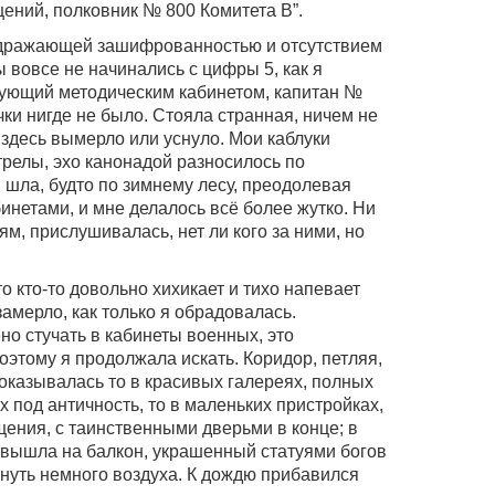
ний, полковник № 800 Комитета В”.
аздражающей зашифрованностью и отсутствием
ы вовсе не начинались с цифры 5, как я
дующий методическим кабинетом, капитан №
чки нигде не было. Стояла странная, ничем не
здесь вымерло или уснуло. Мои каблуки
релы, эхо канонадой разносилось по
 шла, будто по зимнему лесу, преодолевая
инетами, и мне делалось всё более жутко. Ни
ям, прислушивалась, нет ли кого за ними, но
 кто-то довольно хихикает и тихо напевает
замерло, как только я обрадовалась.
о стучать в кабинеты военных, это
оэтому я продолжала искать. Коридор, петляя,
Я оказывалась то в красивых галереях, полных
 под античность, то в маленьких пристройках,
ещения, с таинственными дверьми в конце; в
, вышла на балкон, украшенный статуями богов
хнуть немного воздуха. К дождю прибавился