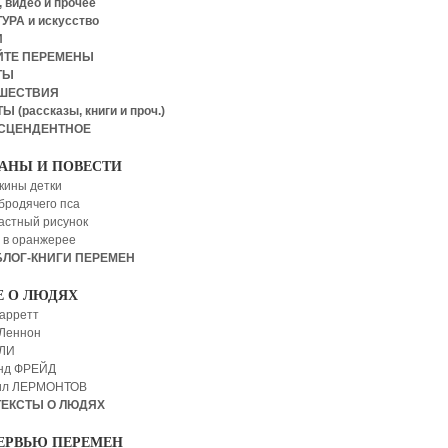
 видео и прочее
УРА и искусство
И
ЙТЕ ПЕРЕМЕНЫ
ТЫ
ШЕСТВИЯ
Ы (рассказы, книги и проч.)
СЦЕНДЕНТНОЕ
АНЫ И ПОВЕСТИ
кины детки
бродячего пса
астный рисунок
 в оранжерее
БЛОГ-КНИГИ ПЕРЕМЕН
Е О ЛЮДЯХ
арретт
Леннон
 ЛИ
нд ФРЕЙД
ил ЛЕРМОНТОВ
ТЕКСТЫ О ЛЮДЯХ
ЕРВЬЮ ПЕРЕМЕН