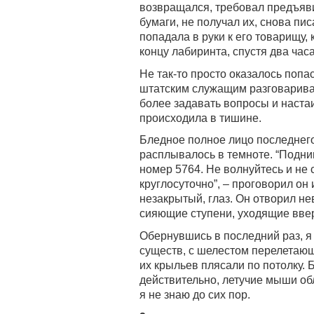
возвращался, требовал предъяви
бумаги, не получал их, снова пис
попадала в руки к его товарищу,
концу лабиринта, спустя два часа
Не так-то просто оказалось попа
штатским служащим разговариват
более задавать вопросы и наста
происходила в тишине.
Бледное полное лицо последнего
расплывалось в темноте. “Подним
номер 5764. Не волнуйтесь и не
круглосуточно”, – проговорил он
незакрытый, глаз. Он отворил н
сияющие ступени, уходящие вве
Обернувшись в последний раз, я
существ, с шелестом перелетающ
их крыльев плясали по потолку.
действительно, летучие мыши о
я не знаю до сих пор.