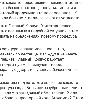
ть какие-то недостающие, неизвестные мне,
ал в блокнот, наконец пропускал меня, и я
 который проделывал то же самое вновь. К
 или больше, я валилась с ног от усталости.
сть в Главный Корпус. Этикет запрещает
ь с военными в подобной ситуации, а тем
ивать на объяснениях, поэтому процедура
 офицера, словно масляное пятно,
айтесь по лестнице. Вас ждут в кабинете
 спешите, Главный Корпус работает
 и подмигнул мне, выпучив второй,
евзрачную дверь, и я увидела белоснежные
рх.
 заметила под потолком движение каких-то
их туда-сюда. Большие зазубренные тени от
 Был ли это загадочный обман зрения? Или
блюбовали просторный холл Академии? Этого