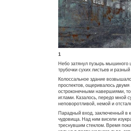
1
Небо затянул пузырь мышиного ц
трубочки сухих листьев и разный 
Колоссальное здание возвышалось
проспектов, ощеривалось двумя 
остроконечными навершиями, то
иглами. Казалось, передо мной 
неповоротливой, немой и отстало
Парадный вход, заключенный в к
чудовища. Над ним висели изук
треснувшим стеклом. Время пока