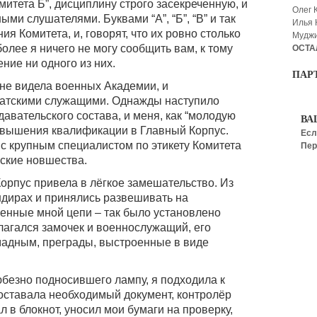
митета Б”, дисциплину строго засекреченную, и
Олег 
ми слушателями. Буквами “А”, “Б”, “В” и так
Илья
я Комитета, и, говорят, что их ровно столько
Мудж
более я ничего не могу сообщить вам, к тому
ОСТА
ние ни одного из них.
ПАР
 не видела военных Академии, и
татскими служащими. Однажды наступило
авательского состава, и меня, как “молодую
ВА
овышения квалификации в Главный Корпус.
Есл
 с крупным специалистом по этикету Комитета
Пер
ские новшества.
орпус привела в лёгкое замешательство. Из
ндирах и принялись развешивать на
енные мной цепи – так было установлено
лагался замочек и военнослужащий, его
мадным, преграды, выстроенные в виде
безно подносившего лампу, я подходила к
оставала необходимый документ, контролёр
л в блокнот, уносил мои бумаги на проверку,