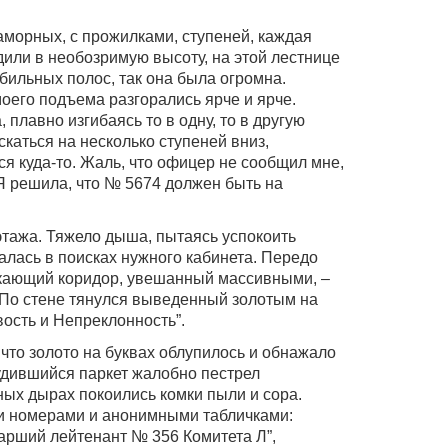
морных, с прожилками, ступеней, каждая
дили в необозримую высоту, на этой лестнице
бильных полос, так она была огромна.
оего подъема разгорались ярче и ярче.
 плавно изгибаясь то в одну, то в другую
скаться на несколько ступеней вниз,
я куда-то. Жаль, что офицер не сообщил мне,
 Я решила, что № 5674 должен быть на
этажа. Тяжело дыша, пытаясь успокоить
алась в поисках нужного кабинета. Передо
кающий коридор, увешанный массивными, –
. По стене тянулся выведенный золотым на
вость и Непреклонность”.
что золото на буквах облупилось и обнажало
удившийся паркет жалобно пестрел
ых дырах покоились комки пыли и сора.
и номерами и анонимными табличками:
арший лейтенант № 356 Комитета Л”,