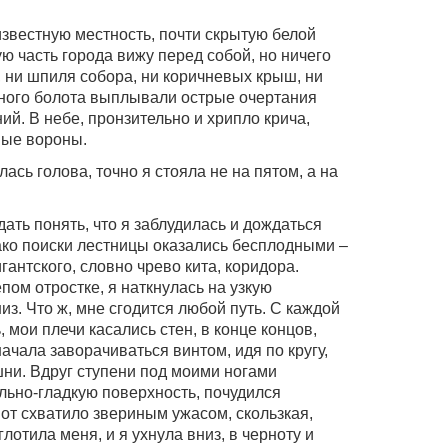
известную местность, почти скрытую белой
ую часть города вижу перед собой, но ничего
, ни шпиля собора, ни коричневых крыш, ни
нного болота выплывали острые очертания
й. В небе, пронзительно и хрипло крича,
ные вороны.
лась голова, точно я стояла не на пятом, а на
дать понять, что я заблудилась и дождаться
ако поиски лестницы оказались бесплодными –
гантского, словно чрево кита, коридора.
пом отростке, я наткнулась на узкую
з. Что ж, мне сгодится любой путь. С каждой
 мои плечи касались стен, в конце концов,
начала заворачиваться винтом, идя по кругу,
шни. Вдруг ступени под моими ногами
льно-гладкую поверхность, почудился
от схватило звериным ужасом, скользкая,
лотила меня, и я ухнула вниз, в черноту и