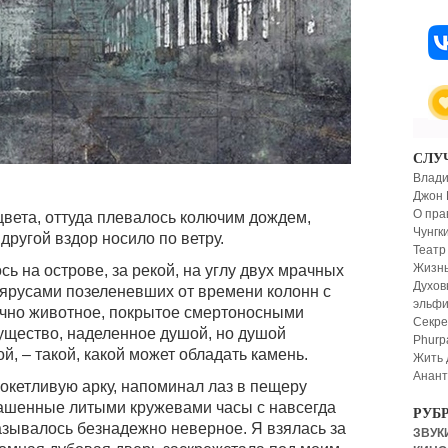
СЛУ
Влади
Джон 
О пра
вета, оттуда плевалось колючим дождем,
Чунгк
другой вздор носило по ветру.
Театр
Жизнь
 на острове, за рекой, на углу двух мрачных
Духов
ярусами позеленевших от времени колонн с
эльфи
чно животное, покрытое смертоносными
Секре
существо, наделенное душой, но душой
Phurp
й, – такой, какой может обладать камень.
Жить 
Анан
окетливую арку, напоминал лаз в пещеру
рашенные литыми кружевами часы с навсегда
РУБ
зывалось безнадежно неверное. Я взялась за
ЗВУКИ