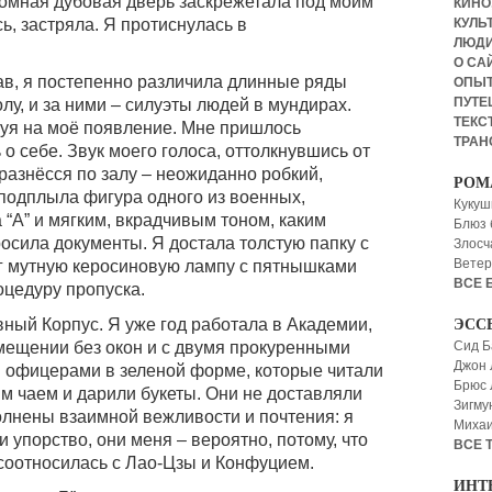
громная дубовая дверь заскрежетала под моим
КИНО,
ь, застряла. Я протиснулась в
КУЛЬТ
ЛЮД
О СА
ав, я постепенно различила длинные ряды
ОПЫ
ПУТЕ
олу, и за ними – силуэты людей в мундирах.
ТЕКСТ
руя на моё появление. Мне пришлось
ТРАН
о себе. Звук моего голоса, оттолкнувшись от
разнёсся по залу – неожиданно робкий,
РОМ
подплыла фигура одного из военных,
Кукуш
“А” и мягким, вкрадчивым тоном, каким
Блюз 
осила документы. Я достала толстую папку с
Злосч
Ветер
ег мутную керосиновую лампу с пятнышками
ВСЕ 
оцедуру пропуска.
вный Корпус. Я уже год работала в Академии,
ЭСС
Сид Б
омещении без окон и с двумя прокуренными
Джон 
и офицерами в зеленой форме, которые читали
Брюс
ым чаем и дарили букеты. Они не доставляли
Зигму
лнены взаимной вежливости и почтения: я
Миха
и упорство, они меня – вероятно, потому, что
ВСЕ 
х соотносилась с Лао-Цзы и Конфуцием.
ИНТ