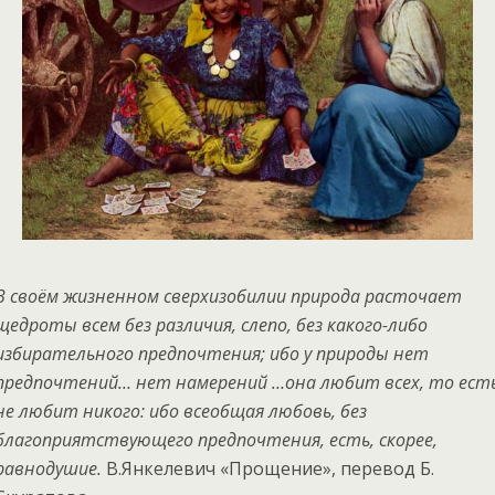
В своём жизненном сверхизобилии природа расточает
щедроты всем без различия, слепо, без какого-либо
избирательного предпочтения; ибо у природы нет
предпочтений… нет намерений …она любит всех, то ест
не любит никого: ибо всеобщая любовь, без
благоприятствующего предпочтения, есть, скорее,
равнодушие.
В.Янкелевич «Прощение», перевод Б.