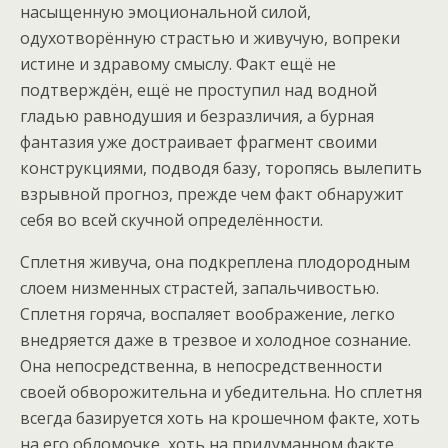
насыщенную эмоциональной силой,
одухотворённую страстью и живучую, вопреки
истине и здравому смыслу. Факт ещё не
подтверждён, ещё не проступил над водной
гладью равнодушия и безразличия, а бурная
фантазия уже достраивает фрагмент своими
конструкциями, подводя базу, торопясь вылепить
взрывной прогноз, прежде чем факт обнаружит
себя во всей скучной определённости.
Сплетня живуча, она подкреплена плодородным
слоем низменных страстей, запальчивостью.
Сплетня горяча, воспаляет воображение, легко
внедряется даже в трезвое и холодное сознание.
Она непосредственна, в непосредственности
своей обворожительна и убедительна. Но сплетня
всегда базируется хоть на крошечном факте, хоть
на его обломочке, хоть на придуманном факте.