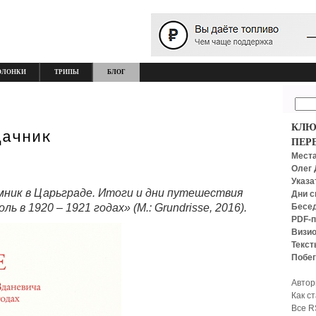
ОЛОНКИ
ТРИПЫ
БЛОГ
КЛЮ
дачник
ПЕР
Места
Олег 
Указа
умник в Царьграде. Итоги и дни путешествия
Дни с
Бесед
 в 1920 – 1921 годах» (М.: Grundrisse, 2016).
PDF-п
Визио
Текст
Побег
Автор
Как с
Все R