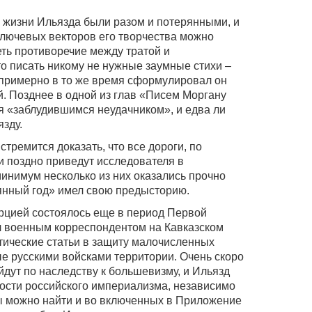
ы жизни Ильязда были разом и потерянными, и
ключевых векторов его творчества можно
еть противоречие между тратой и
то писать никому не нужные заумные стихи –
 примерно в то же время сформулировал он
й. Позднее в одной из глав «Писем Моргану
я «заблудившимся неудачником», и едва ли
зду.
стремится доказать, что все дороги, по
и поздно приведут исследователя в
минимум несколько из них оказались прочно
янный год» имел свою предысторию.
рцией состоялось еще в период Первой
л военным корреспондентом на Кавказском
тические статьи в защиту малочисленных
е русскими войсками территории. Очень скоро
ут по наследству к большевизму, и Ильязд
ности российского империализма, независимо
ы можно найти и во включенных в Приложение