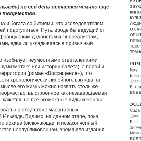
РУБ
льязда) по сей день остается чем-то еще
ЗВУКИ
КИНО,
о творчество.
КУЛЬТ
на и богата событиями, что исследователям
ЛЮД
О СА
ей подступиться. Путь, вроде бы ведущий от
ОПЫ
к французским дадаистам и сюрреалистам,
ПУТЕ
ами, едва ли укладываясь в привычный
ТЕКСТ
ТРАН
ьно изобилует неуместными ответвлениями
РОМ
нумизматике или истории балета), а порой и
Кукуш
территории (роман «Восхищение»), что
Блюз 
ости хронологически-линейного взгляда на
Злосч
смысле его жизнь можно назвать столь же
Ветер
 творчество, выстроенное как незавершаемая
ВСЕ 
, кажется, на все возможные виды и жанры.
ЭСС
товать на отсутствие масштабных
Сид Б
 Ильязде. Видимо, на данном этапе, пока
Джон 
Брюс
ого архива (включающая и незаконченный
Зигму
ется неопубликованной, время для издания
Миха
ВСЕ 