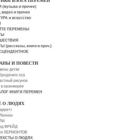
РИКИ БЛОГА ПЕРЕМЕН
 (музыка и прочее)
 видео и прочее
УРА и искусство
И
ЙТЕ ПЕРЕМЕНЫ
ТЫ
ШЕСТВИЯ
Ы (рассказы, книги и проч.)
СЦЕНДЕНТНОЕ
АНЫ И ПОВЕСТИ
кины детки
бродячего пса
астный рисунок
 в оранжерее
БЛОГ-КНИГИ ПЕРЕМЕН
Е О ЛЮДЯХ
арретт
Леннон
 ЛИ
нд ФРЕЙД
ил ЛЕРМОНТОВ
ТЕКСТЫ О ЛЮДЯХ