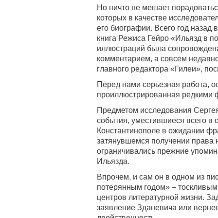
Но ничто не мешает порадоватьс
которых в качестве исследовате
его биографии. Всего год назад
книга Режиса Гейро «Ильязд в по
иллюстраций была сопровожден
комментарием, а совсем недавн
главного редактора «Гилеи», по
Перед нами серьезная работа, о
проиллюстрированная редкими ф
Предметом исследования Сергея
события, уместившиеся всего в 
Константинополе в ожидании фр
затянувшемся получении права н
ограничивались прежние упомин
Ильязда.
Впрочем, и сам он в одном из пи
потерянным годом» – тоскливым
центров литературной жизни. Зад
заявление Зданевича или вернее
двойственность.