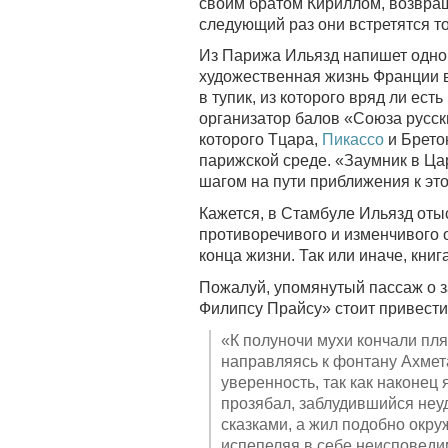
своим братом Кириллом, возвра
следующий раз они встретятся тол
Из Парижа Ильязд напишет одном
художественная жизнь Франции в
в тупик, из которого вряд ли ес
организатор балов «Союза русск
которого Тцара,
Пикассо
и Брето
парижской среде. «Заумник в Ц
шагом на пути приближения к эт
Кажется, в Стамбуле Ильязд отыс
противоречивого и изменчивого о
конца жизни. Так или иначе, книг
Пожалуй, упомянутый пассаж о 
Филипсу Прайсу» стоит привести
«К полуночи мухи кончали пл
направляясь к фонтану Ахмет
уверенность, так как наконец 
прозябал, заблудившийся неуд
сказками, а жил подобно окр
испепеляя в себе неисповеди