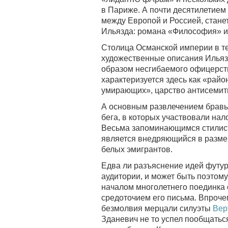
в Париже. А почти десятилетием
между Европой и Россией, станет
Ильязда: романа «Философия» и
Столица Османской империи в т
художественные описания Ильяз
образом несгибаемого офицерст
характеризуется здесь как «райо
умирающих», царство антисемити
А основным развлечением бравых
бега, в которых участвовали на
Весьма запоминающимся стилис
является внедряющийся в разме
белых эмигрантов.
Едва ли разъяснение идей футур
аудитории, и может быть поэтом
началом многолетнего поединка 
средоточием его письма. Впрочем
безмолвия мерцали силуэты
Вер
Зданевич не то успел пообщаться