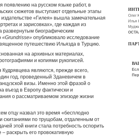
я появлению на русском языке работ, в
ИНТ
льских сюжетов выступают отдельные этапы
Олег 
 в издательстве «Гилея» вышла замечательная
Илья
ртретах и зарисовках», где каждая из
Мудж
а развернутым биографическим
ОСТА
о
«Grundrisse»
опубликовало исследование
священное путешествию Ильязда в Турцию.
ПАР
снованная на архивных материалах,
отографиями и копиями рукописей.
ВА
Есл
 Кудрявцева являются, прежде всего,
Пер
один год, проведенный Зданевичем в
анцузской визы. Именно этой фразой о
а въезд в Европу фактически и
ания о рассматриваемом эпизоде жизни
сем отцу назвал это время «бесплодно
и скитаниями по трущобам, отдаленным от
ачей этой книги стала потребность оспорить
 – раскрыть его провокативную