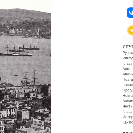
СЛУ
Русск
Рибху
Глава
Ангел
Агни-
Поэти
вспыш
Прогул
Holma
Алхим
Часть 
Глава
Интер
Как п