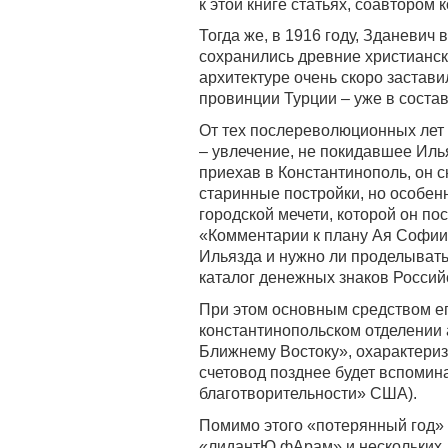
к этой книге статьях, соавтором
Тогда же, в 1916 году, Зданевич
сохранились древние христиански
архитектуре очень скоро застави
провинции Турции – уже в соста
От тех послереволюционных лет
– увлечение, не покидавшее Иль
приехав в Константинополь, он с
старинные постройки, но особенн
городской мечети, которой он по
«Комментарии к плану Ая Софии»
Ильязда и нужно ли проделывать 
каталог денежных знаков Россий
При этом основным средством ег
константинопольском отделении
Ближнему Востоку», охарактериз
счетовод позднее будет вспомин
благотворительности» США).
Помимо этого «потерянный год»
«лидантЮ фАрам» и нескольких д