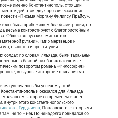
 позже именно Константинополь, стоящий
 местом действия двух прозаических книг
 повести «Письма Моргану Филипсу Прайсу».
е годы была прибежищем белой эмиграции, но
да весьма контрастируют с благопристойным
ва. Общество русских эмигрантов
н матерной ругани», «мир мертвецов и
зма, пьянства и проституции.
 солдат, по словам Ильязда, были тараканьи
ловленные в ближайших банях насекомые.
тическим поворотом романа «Философия»
ренные, вычурные авторские описания мат
изма увенчалось бы успехом у этой
у Константинополь и оказался для Ильязда
с молчаньем, которое со временем станет
, внутри этого константинопольского
тинского
,
Гурджиева
, Поплавского, с которыми
 там, не то – нет. Но ненадолго повидался со