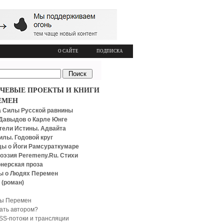
О САЙТЕ
ПОДПИСКА
ЧЕВЫЕ ПРОЕКТЫ И КНИГИ
ЕМЕН
 Силы Русской равнины
Давыдов о Карле Юнге
тели Истины. Адвайта
илы. Годовой круг
ы о Йоги Рамсураткумаре
оэзия Peremeny.Ru. Стихи
нерская проза
ы о Людях Перемен
 (роман)
ы Перемен
тать автором?
SS-потоки и трансляции