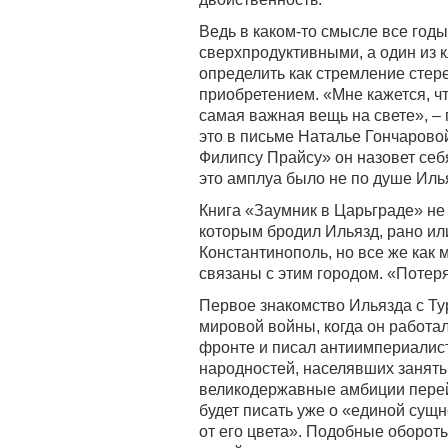
Ведь в каком-то смысле все год
сверхпродуктивными, а один из 
определить как стремление стер
приобретением. «Мне кажется, ч
самая важная вещь на свете», –
это в письме Наталье Гончарово
Филипсу Прайсу» он назовет себ
это амплуа было не по душе Илья
Книга «Заумник в Царьграде» не 
которым бродил Ильязд, рано ил
Константинополь, но все же как 
связаны с этим городом. «Потер
Первое знакомство Ильязда с Ту
мировой войны, когда он работа
фронте и писал антиимпериалис
народностей, населявших заняты
великодержавные амбиции перейд
будет писать уже о «единой сущ
от его цвета». Подобные оборот