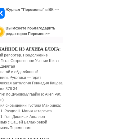
Журнал "Перемены" в ВК >>
Вы можете поблагодарить
редакторов Перемен >>
ЧАЙНОЕ ИЗ АРХИВА БЛОГА:
ий репортер. Продолжение
 Гита. Сокровенное Учение Шивы.
 Девятая
 нагой и обдолбанный
книги. Рукописи — горят
ческая антология Геннадия Кацова
ки.378.34.
ки по Дубовому гаайю (с Alien Pat.
n)
ия сновидений Густава Майринка:
1. Раздел II. Магия катарсиса.
 1. Гея, Дионис и Аполлон
вью с Сашей Балакиревой
омочь Переменам