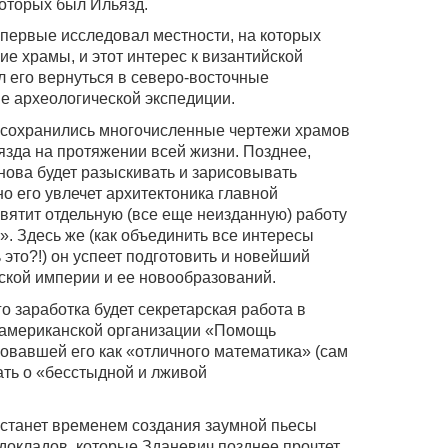
 которых был Ильязд.
 впервые исследовал местности, на которых
е храмы, и этот интерес к византийской
л его вернуться в северо-восточные
ве археологической экспедиции.
 сохранились многочисленные чертежи храмов
язда на протяжении всей жизни. Позднее,
нова будет разыскивать и зарисовывать
о его увлечет архитектоника главной
святит отдельную (все еще неизданную) работу
. Здесь же (как объединить все интересы
это?!) он успеет подготовить и новейший
ской империи и ее новообразований.
о заработка будет секретарская работа в
 американской организации «Помощь
овавшей его как «отличного математика» (сам
ать о «бесстыдной и лживой
 станет временем создания заумной пьесы
окладов, которые Зданевич позднее прочтет