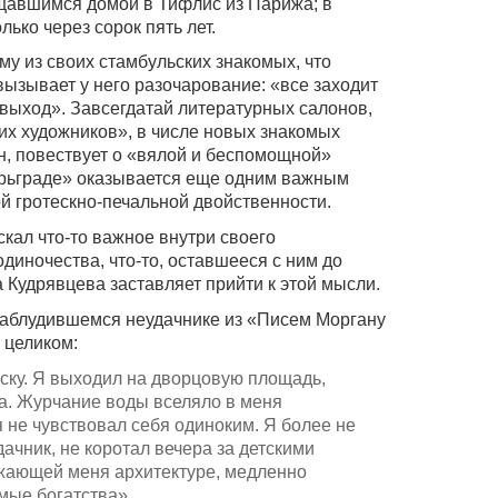
щавшимся домой в Тифлис из Парижа; в
ько через сорок пять лет.
у из своих стамбульских знакомых, что
ызывает у него разочарование: «все заходит
ть выход». Завсегдатай литературных салонов,
их художников», в числе новых знакомых
н, повествует о «вялой и беспомощной»
арьграде» оказывается еще одним важным
ой гротескно-печальной двойственности.
кал что-то важное внутри своего
диночества, что-то, оставшееся с ним до
а Кудрявцева заставляет прийти к этой мысли.
заблудившемся неудачнике из «Писем Моргану
 целиком:
яску. Я выходил на дворцовую площадь,
а. Журчание воды вселяло в меня
я не чувствовал себя одиноким. Я более не
ачник, не коротал вечера за детскими
ужающей меня архитектуре, медленно
мые богатства».