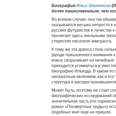
Биография
Ильи Зданевича
(И
более таинственным, чем ег
Во всяком случае, она так обшир
оказывается весьма непросто к н
русских футуристов и лучистов 
пролегает здесь окольными троп
стереотип писателя-эмигранта.
К тому же эта дорога столь сил
(вроде повышенного внимания к 
вовсе сворачивает на ничейные 
приходится усомниться в уместн
биографию Ильязда. В каком-то 
неохватным явлением, как и его
структура и распространившееся
Может быть, поэтому не стоит се
биографических исследований об
значительная часть его парижск
роман «Посмертные труды») оста
подобных книг еще не пришло.