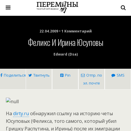
22.04.2009 • 1 Комментарий
Феликс И Ирина Юсуповы
Edward (dsa)
Поделиться
Твитнуть
Pin
Отпр. по
SMS
эл. почте
На
dirty.ru
обнаружил ссылку на историю четы
Юсуповых (Феликса, того самого, который убил
Гришку Распутина, и Ирины) после их эмиграции