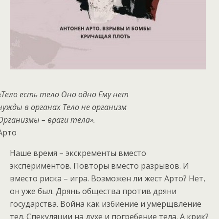
«Тело есть тело Оно одно Ему нет
нужды в органах Тело не организм
Организмы – враги тела».
Арто
Наше время – экскременты вместо
экспериментов. Повторы вместо разрывов. И
вместо риска – игра. Возможен ли жест Арто? Нет,
он уже был. Дрянь общества против дряни
государства. Война как избиение и умерщвление
тел. Спекуляции на духе и погребение тела. А крик?