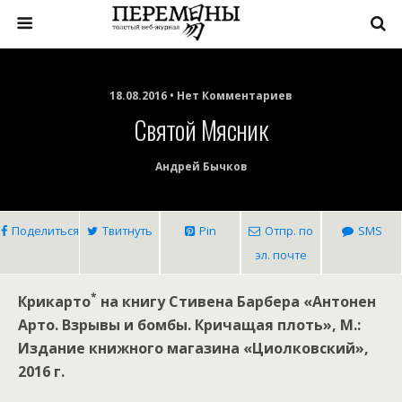
18.08.2016 • Нет Комментариев
Святой Мясник
Андрей Бычков
Поделиться
Твитнуть
Pin
Отпр. по
SMS
эл. почте
*
Крикарто
на книгу Стивена Барбера «Антонен
Арто. Взрывы и бомбы. Кричащая плоть», М.:
Издание книжного магазина «Циолковский»,
2016 г.