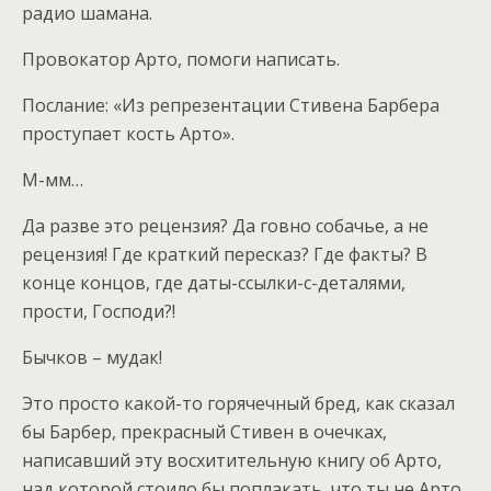
радио шамана.
Провокатор Арто, помоги написать.
Послание: «Из репрезентации Стивена Барбера
проступает кость Арто».
М-мм…
Да разве это рецензия? Да говно собачье, а не
рецензия! Где краткий пересказ? Где факты? В
конце концов, где даты-ссылки-с-деталями,
прости, Господи?!
Бычков – мудак!
Это просто какой-то горячечный бред, как сказал
бы Барбер, прекрасный Стивен в очечках,
написавший эту восхитительную книгу об Арто,
над которой стоило бы поплакать, что ты не Арто,