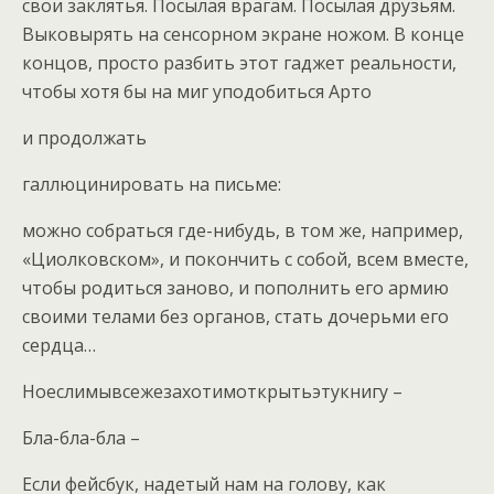
свои заклятья. Посылая врагам. Посылая друзьям.
Выковырять на сенсорном экране ножом. В конце
концов, просто разбить этот гаджет реальности,
чтобы хотя бы на миг уподобиться Арто
и продолжать
галлюцинировать на письме:
можно собраться где-нибудь, в том же, например,
«Циолковском», и покончить с собой, всем вместе,
чтобы родиться заново, и пополнить его армию
своими телами без органов, стать дочерьми его
сердца…
Ноеслимывсежезахотимоткрытьэтукнигу –
Бла-бла-бла –
Если фейсбук, надетый нам на голову, как