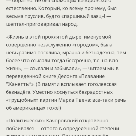
— обратно. Не без «помощи» Качоровского
естественно. Который, ко всему прочему, был
весьма труслив, будто «паршивый заяц»! —
шептал-приговаривал народ.
«Жизнь в этой проклятой дыре, именуемой
совершенно незаслуженно «городом», была
невыразимо тосклива, мрачна и безнадёжна, тем
более что ссылали тогда бессрочно, т.е. на всю
жизнь, — ссылали и забывали», — читаем мы в
переведённой книге Делонга «Плавание
“Жанетты”». (В памяти всплывает гоголевская
безнадёга. Уместно коснуться безрадостных
«трущобных» картин Марка Твена: всё-таки речь
об американцах тоже!)
«Политических» Качоровский откровенно
побаивался — оттого в определённой степени