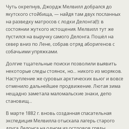
Чуть окрепнув, Джордж Мелвилл добрался до
якутского стойбища, — найдя там двух посланных
на разведку матросов с лодки Делонга(!): в
состоянии жуткого истощения. Мелвилл тут же
пустился на выручку самого Делонга. Пошёл на
север вниз по Лене, собрав отряд аборигенов с
собачьими упряжками.
Долгие тщательные поиски позволили выявить
некоторые следы стоянок, но… никого из моряков.
Наступление же суровых арктических вьюг и вовсе
отменило дальнейшее продвижение. Лютая зима
нещадно заметала маломальские знаки, депо
становищ…
В марте 1882 г. вновь созданная спасательная
экспедиция Мелвилла отыскала лагерь старого
друга Делонга на одном из островов гряды