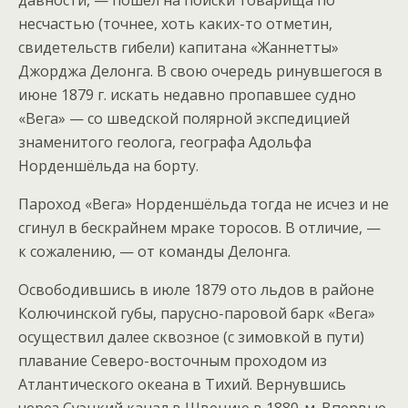
давности, — пошёл на поиски товарища по
несчастью (точнее, хоть каких-то отметин,
свидетельств гибели) капитана «Жаннетты»
Джорджа Делонга. В свою очередь ринувшегося в
июне 1879 г. искать недавно пропавшее судно
«Вега» — со шведской полярной экспедицией
знаменитого геолога, географа Адольфа
Норденшёльда на борту.
Пароход «Вега» Норденшёльда тогда не исчез и не
сгинул в бескрайнем мраке торосов. В отличие, —
к сожалению, — от команды Делонга.
Освободившись в июле 1879 ото льдов в районе
Колючинской губы, парусно-паровой барк «Вега»
осуществил далее сквозное (с зимовкой в пути)
плавание Северо-восточным проходом из
Атлантического океана в Тихий. Вернувшись