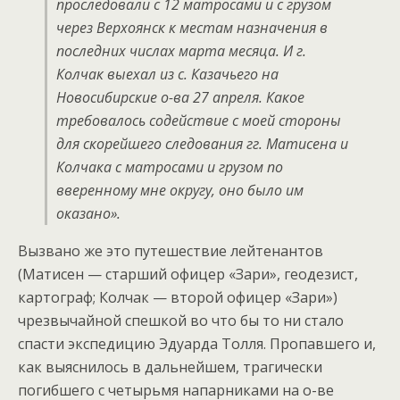
проследовали с 12 матросами и с грузом
через Верхоянск к местам назначения в
последних числах марта месяца. И г.
Колчак выехал из с. Казачьего на
Новосибирские о-ва 27 апреля. Какое
требовалось содействие с моей стороны
для скорейшего следования гг. Матисена и
Колчака с матросами и грузом по
вверенному мне округу, оно было им
оказано».
Вызвано же это путешествие лейтенантов
(Матисен — старший офицер «Зари», геодезист,
картограф; Колчак — второй офицер «Зари»)
чрезвычайной спешкой во что бы то ни стало
спасти экспедицию Эдуарда Толля. Пропавшего и,
как выяснилось в дальнейшем, трагически
погибшего с четырьмя напарниками на о-ве