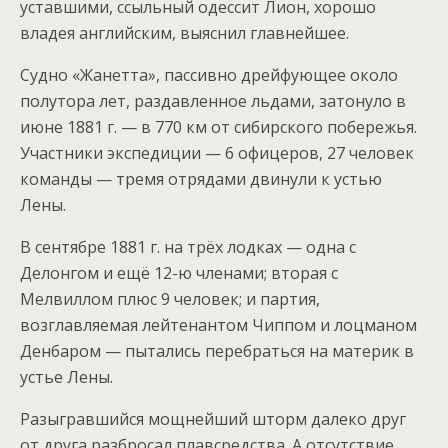
уставшими, ссыльный одессит Лион, хорошо
владея английским, выяснил главнейшее.
Судно «Жанетта», пассивно дрейфующее около
полутора лет, раздавленное льдами, затонуло в
июне 1881 г. — в 770 км от сибирского побережья.
Участники экспедиции — 6 офицеров, 27 человек
команды — тремя отрядами двинули к устью
Лены.
В сентябре 1881 г. на трёх лодках — одна с
Делонгом и ещё 12-ю членами; вторая с
Мелвиллом плюс 9 человек; и партия,
возглавляемая лейтенантом Чиппом и лоцманом
Денбаром — пытались перебраться на материк в
устье Лены.
Разыгравшийся мощнейший шторм далеко друг
от друга разбросал плавсредства. А отсутствие