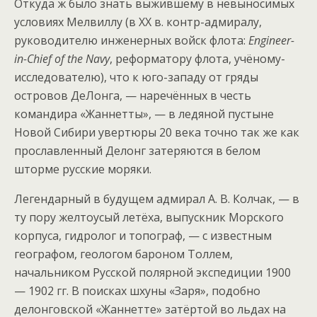
Откуда ж было знать выжившему в невыносимых
условиях Мелвиллу (в XX в. контр-адмиралу,
руководителю инженерных войск флота:
Engineer-
in-Chief of the Navy
, реформатору флота, учёному-
исследователю), что к юго-западу от гряды
островов ДеЛонга, — наречённых в честь
командира «Жаннетты», — в ледяной пустыне
Новой Сибири увертюры 20 века точно так же как
прославленный Делонг затеряются в белом
шторме русские моряки.
Легендарный в будущем адмирал А. В. Колчак, — в
ту пору желтоусый летёха, выпускник Морского
корпуса, гидролог и топограф, — с известным
географом, геологом бароном Толлем,
начальником Русской полярной экспедиции 1900
— 1902 гг. В поисках шхуны «Заря», подобно
делонговской «Жаннетте» затёртой во льдах на