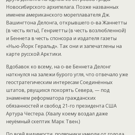
Новосибирского архипелага. Позже названных
именем американского мореплавателя Дж.
Вашингтона Делонга, открывшего о-ва Жаннетты
(в честь яхты), Генриетты (в честь возлюбленной)
и Беннета в честь спонсора и издателя газеты
«Нью-Йорк Геральд». Так они и запечатлены на
карте русской Арктики.
Вдобавок ко всему, на о-ве Беннета Делонг
наткнулся на залежи бурого угля, что отвечало уже
геостратегическим интересам Соединённых
штатов, рвущихся покорять Севера, — под
знаменем реформатора гражданских
обязанностей и свобод 21-го президента США
Артура Честера. (Хвалу коему воздал даже
неуёмный скептик Марк Твен.)
По всей видимости, полярники умерли от голода…