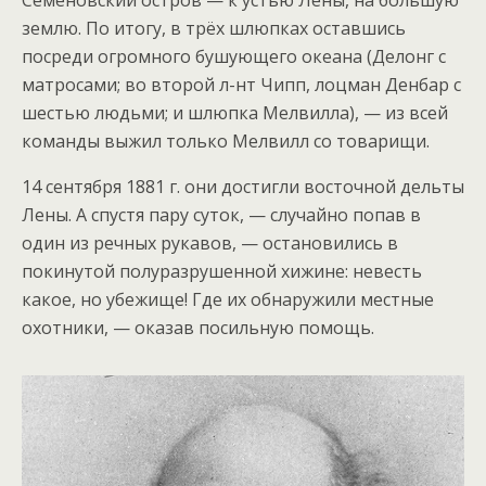
Семёновский остров — к устью Лены, на большую
землю. По итогу, в трёх шлюпках оставшись
посреди огромного бушующего океана (Делонг с
матросами; во второй л-нт Чипп, лоцман Денбар с
шестью людьми; и шлюпка Мелвилла), — из всей
команды выжил только Мелвилл со товарищи.
14 сентября 1881 г. они достигли восточной дельты
Лены. А спустя пару суток, — случайно попав в
один из речных рукавов, — остановились в
покинутой полуразрушенной хижине: невесть
какое, но убежище! Где их обнаружили местные
охотники, — оказав посильную помощь.