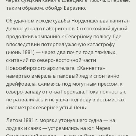
через Суэцкий канал в Швецию в 1880-м. Впервые,
таким образом, обойдя Евразию.
Об удачном исходе судьбы Норденшёльда капитан
Делонг узнал от аборигенов. Со спокойной душой
продолжив кампанию к Северному полюсу. Где
впоследствии потерпел ужасную катастрофу
(июнь 1881) — через два почти года тяжёлых
скитаний по северо-восточной части
Новосибирского архипелага. «Жаннетта»
намертво вмёрзла в паковый лёд и спонтанно
дрейфовала, сжимаясь под могутным прессом, к
северо-западу от о-ва Герольда. Пока полностью
не развалилась и не ушла под воду в восьмистах
километрах севернее устья Лены.
Летом 1881 г. моряки утонувшего судна — на
лодках и санях — устремились на юг. Через