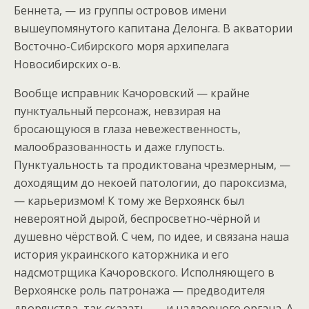
Беннета, — из группы островов имени
вышеупомянутого капитана Делонга. В акватории
Восточно-Сибирского моря архипелага
Новосибирских о-в.
Вообще исправник Качоровский — крайне
пунктуальный персонаж, невзирая на
бросающуюся в глаза невежественность,
малообразованность и даже глупость.
Пунктуальность та продиктована чрезмерным, —
доходящим до некоей патологии, до пароксизма,
— карьеризмом! К тому же Верхоянск был
невероятной дырой, беспросветно-чёрной и
душевно чёрствой. С чем, по идее, и связана наша
история украинского каторжника и его
надсмотрщика Качоровского. Исполняющего в
Верхоянске роль патронажа — предводителя
дворянства, так сказать, — и надзорного органа. А