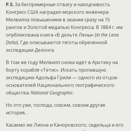
P.S.
За беспримерные отвагу и находчивость
Конгресс США наградил морского инженера
Мелвилла повышением в звании сразу на 15
рангов и Золотой медалью Конгресса. В 1884 г. им
опубликована книга «В дельте Лены» (
In the Lena
Delta
). Где описываются тяготы обречённой
экспедиции Делонга.
В том же году Мелвилл снова идёт в Арктику на
борту корабля «Тетис». Искать пропавшую
экспедицию Адольфа Грили — одного из отцов-
основателей Национального географического
общества:
National Geographic.
Но это уже, господа, совсем, совсем другая
история…
Касаемо же Лиона и Качоровского, сидельца и его