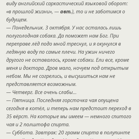
виду английский саркастический языковой оборот:
«в прошлой жизни», —
авт.
), то и не заботимся о
будущем.
— Понедельник. 3 октября. У нас осталась лишь
полуголодная собака. Да поможет нам Бог. При
переправе лёд подо мной треснул, и я окунулся в
ледяную воду по самые плечи. На ужин ничего
другого не оставалось, кроме собаки. Ели все, кроме
меня и доктора. Дров мало, ночуем под открытым
небом. Мы не согрелись, и высушиться нам не
представляется возможным.
— Четверг. Все очень слабы…
— Пятница. Последняя горсточка чая опущена
сегодня в котёл, и теперь нам предстоит переход в
35 вёрст. На которые мы имеем — немного спитого
чая и 2 полштофа спирта.
— Суббота. Завтрак: 20 грамм спирта в полупинте