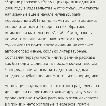
сборник рассказов «Время цикад», вышедший в
2008 году в издательстве
«Franc-tireur»
. Эти тексты,
написанные еще в начале нулевых, были
переизданы в 2012-м, но, кажется, так и остались
непрочитанными. Теперь на них обратило
внимание издательство
«ArsisBooks»
, однако в
новом томе они выполняют совсем иную
функцию: это почти воспоминания, не столько
автобиографичные, сколько литературные.
Составляя первую часть книги, ранние рассказы
как бы подготавливают к прозаическим текстам
Чанцева, написанным пятнадцатью годами
позднее и публиковавшимся только в периодике.
Аннотация подсказывает, что книга разделена на
две едва ли не противостоящие друг другу части:
провокативно-грубые рассказы о жизни экспатов
в Японии и неторопливые, тихие эссе, почти