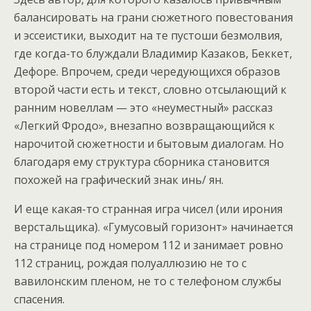
балансировать на грани сюжетного повестования
и эссеистики, выходит на те пустоши безмолвия,
где когда-то блуждали Владимир Казаков, Беккет,
Дефоре. Впрочем, среди чередующихся образов
второй части есть и текст, словно отсылающий к
ранним новеллам — это «неуместный» рассказ
«Легкий Фродо», внезапно возвращающийся к
нарочитой сюжетности и бытовым диалогам. Но
благодаря ему структура сборника становится
похожей на графический знак инь/ ян.
И еще какая-то странная игра чисел (или ирония
верстальщика). «Гумусовый горизонт» начинается
на странице под номером 112 и занимает ровно
112 страниц, рождая полуаллюзию не то с
вавилонским пленом, не то с телефоном службы
спасения.