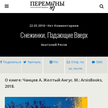
22.03.2018 • Нет Комментариев
Снежинки, Падающие Вверх
Анатолий Рясов
Поделиться
Твитнуть
Pin
Отпр. по
SMS
эл. почте
О книге: Чанцев А. Желтый Ангус. М.: ArsisBooks,
2018.